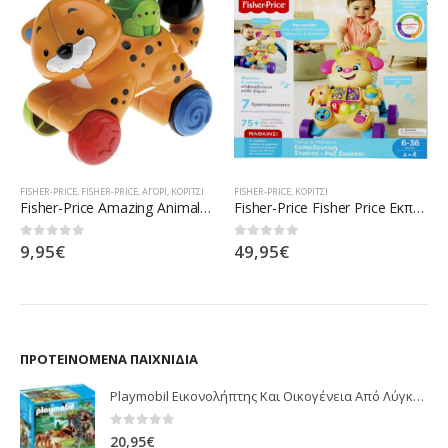
FISHER-PRICE
,
FISHER-PRICE
,
ΑΓΌΡΙ
,
ΚΟΡΊΤΣΙ
FISHER-PRICE
,
ΚΟΡΊΤΣΙ
Fisher-Price Amazing Animals Press And Go Τσιτάχ N8160 / N8162
Fisher-Price Fisher Price Εκπαιδευτική Στρατα Σκυλάκι Smart Stages Ροζ FTC68
9,95
€
49,95
€
0
out of 5
0
out of 5
ΠΡΟΤΕΙΝΌΜΕΝΑ ΠΑΙΧΝΊΔΙΑ
Playmobil Εικονολήπτης Και Οικογένεια Από Λύγκες 5561
0
out of 5
20,95
€