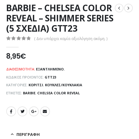
BARBIE – CHELSEA COLOR
REVEAL – SHIMMER SERIES
(5 ΣΧΕΔΙΑ) GTT23
( Δεν υπάρχει καμία αξιολόγηση ακόμη. )
0
out of 5
8,95
€
ΔΙΑΘΕΣΙΜΌΤΗΤΑ:
ΕΞΑΝΤΛΗΜΈΝΟ.
ΚΩΔΙΚΌΣ ΠΡΟΪΌΝΤΟΣ:
GTT23
ΚΑΤΗΓΟΡΊΕΣ:
ΚΟΡΊΤΣΙ
,
ΚΟΎΚΛΕΣ/ΚΟΥΚΛΆΚΙΑ
ΕΤΙΚΈΤΕΣ:
BARBIE
,
CHELSEA COLOR REVEAL
ΠΕΡΙΓΡΑΦΉ