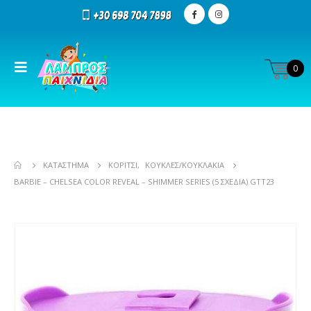
0
ΚΑΤΆΣΤΗΜΑ
ΚΟΡΊΤΣΙ
,
ΚΟΎΚΛΕΣ/ΚΟΥΚΛΆΚΙΑ
BARBIE – CHELSEA COLOR REVEAL – SHIMMER SERIES (5 ΣΧΕΔΙΑ) GTT23