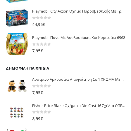
Playmobil City Action Όχημα Πυροσβεστικής Με Τροχαλία Ρυμούλκησης 9466
0
out of 5
44,95
€
Playmobil Πόνυ Με Λουλουδάκια Και Κοριτσάκι 6968
0
out of 5
7,95
€
ΔΗΜΟΦΙΛΉ ΠΑΙΧΝΊΔΙΑ
Λούτρινο Αρκουδάκι Αποφοίτηση Σε 1 ΧΡΩΜΑ (ΛΕΥΚΟ)25Εκ 1850
0
out of 5
7,95
€
Fisher-Price Blaze Οχήματα Die Cast 16 Σχέδια CGF20
0
out of 5
8,99
€