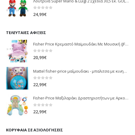
Λούτρινα Super Mario & Luigi 2 Σχέδια 30,5 Εκ. GOL13769
0
out of 5
24,99
€
ΤΕΛΕΥΤΑΊΕΣ ΑΦΊΞΕΙΣ
Fisher Price Κρεμαστό Μαϊμουδάκι Με Μουσική (JFF02)
0
out of 5
20,99
€
Mattel fisher-price μαίμουδακι - μπαλιτσα με κινηση JLB95
0
out of 5
22,99
€
Fisher-Price Μαξιλαράκι Δραστηριοτήτων με Αρκουδάκι (JHB44)
0
out of 5
22,99
€
ΚΟΡΥΦΑΊΑ ΣΕ ΑΞΙΟΛΟΓΉΣΕΙΣ