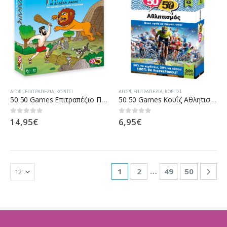
ΑΓΌΡΙ
,
ΕΠΙΤΡΑΠΕΖΊΑ
,
ΚΟΡΊΤΣΙ
ΑΓΌΡΙ
,
ΕΠΙΤΡΑΠΕΖΊΑ
,
ΚΟΡΊΤΣΙ
50 50 Games Επιτραπέζιο Παιχνίδι Γνώσεων Ηρακλής – Οι 12 Άθλοι 505201
50 50 Games Κουΐζ Αθλητισμός 505006
14,95
€
6,95
€
0
out of 5
0
out of 5
…
1
2
49
50