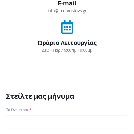
E-mail
info@lambrostoys.gr
Ωράριο Λειτουργίας
Δευ - Παρ / 9:00πμ - 9:00μμ
Στείλτε μας μήνυμα
Το Όνομα σας
*