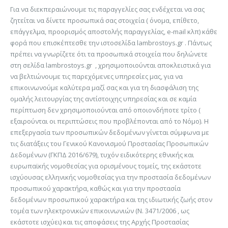
Για να διεκπεραιώνουμε τις παραγγελίες σας ενδέχεται να σας
ζητείται να δίνετε προσωπικά σας στοιχεία ( όνομα, επίθετο,
επάγγελμα, προορισμός αποστολής παραγγελίας, e-mail κλπ) κάθε
φορά που επισκέπτεσθε την ιστοσελίδα lambrostoys.gr . Πάντως
πρέπει να γνωρίζετε ότι τα προσωπικά στοιχεία που δηλώνετε
στη σελίδα lambrostoys.gr , χρησιμοποιούνται αποκλειστικά για
να βελτιώνουμε τις παρεχόμενες υπηρεσίες μας, για να
επικοινωνούμε καλύτερα μαζί σας και για τη διασφάλιση της
ομαλής λειτουργίας της αντίστοιχης υπηρεσίας και σε καμία
περίπτωση δεν χρησιμοποιούνται από οποιονδήποτε τρίτο (
εξαιρούνται οι περιπτώσεις που προβλέπονται από το Νόμο). Η
επεξεργασία των προσωπικών δεδομένων γίνεται σύμφωνα με
τις διατάξεις του Γενικού Κανονισμού Προστασίας Προσωπικών
Δεδομένων (ΓΚΠΔ 2016/679), τυχόν ειδικότερης εθνικής και
ευρωπαϊκής νομοθεσίας για ορισμένους τομείς, της εκάστοτε
ισχύουσας ελληνικής νομοθεσίας για την προστασία δεδομένων
προσωπικού χαρακτήρα, καθώς και για την προστασία
δεδομένων προσωπικού χαρακτήρα και της ιδιωτικής ζωής στον
τομέα των ηλεκτρονικών επικοινωνιών (Ν. 3471/2006 , ως
εκάστοτε ισχύει) και τις αποφάσεις της Αρχής Προστασίας