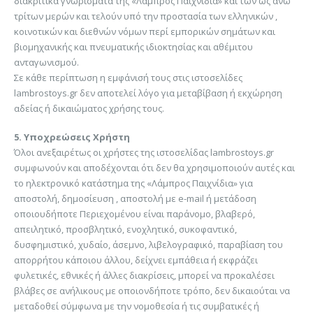
διακριτικά γνωρίσματα της «Λάμπρος Παιχνίδια» και των ως άνω
τρίτων μερών και τελούν υπό την προστασία των ελληνικών ,
κοινοτικών και διεθνών νόμων περί εμπορικών σημάτων και
βιομηχανικής και πνευματικής ιδιοκτησίας και αθέμιτου
ανταγωνισμού.
Σε κάθε περίπτωση η εμφάνισή τους στις ιστοσελίδες
lambrostoys.gr δεν αποτελεί λόγο για μεταβίβαση ή εκχώρηση
αδείας ή δικαιώματος χρήσης τους.
5. Υποχρεώσεις Χρήστη
Όλοι ανεξαιρέτως οι χρήστες της ιστοσελίδας lambrostoys.gr
συμφωνούν και αποδέχονται ότι δεν θα χρησιμοποιούν αυτές και
το ηλεκτρονικό κατάστημα της «Λάμπρος Παιχνίδια» για
αποστολή, δημοσίευση , αποστολή με e-mail ή μετάδοση
οποιουδήποτε Περιεχομένου είναι παράνομο, βλαβερό,
απειλητικό, προσβλητικό, ενοχλητικό, συκοφαντικό,
δυσφημιστικό, χυδαίο, άσεμνο, λιβελογραφικό, παραβίαση του
απορρήτου κάποιου άλλου, δείχνει εμπάθεια ή εκφράζει
φυλετικές, εθνικές ή άλλες διακρίσεις, μπορεί να προκαλέσει
βλάβες σε ανήλικους με οποιονδήποτε τρόπο, δεν δικαιούται να
μεταδοθεί σύμφωνα με την νομοθεσία ή τις συμβατικές ή