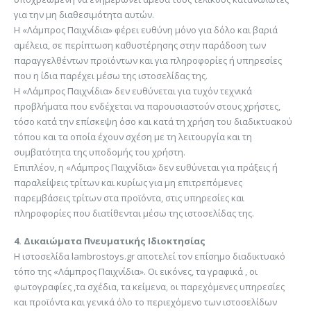
για την μη διαθεσιμότητα αυτών.
Η «Λάμπρος Παιχνίδια» φέρει ευθύνη μόνο για δόλο και βαριά
αμέλεια, σε περίπτωση καθυστέρησης στην παράδοση των
παραγγελθέντων προϊόντων και για πληροφορίες ή υπηρεσίες
που η ίδια παρέχει μέσω της ιστοσελίδας της.
Η «Λάμπρος Παιχνίδια» δεν ευθύνεται για τυχόν τεχνικά
προβλήματα που ενδέχεται να παρουσιαστούν στους χρήστες,
τόσο κατά την επίσκεψη όσο και κατά τη χρήση του διαδικτυακού
τόπου και τα οποία έχουν σχέση με τη λειτουργία και τη
συμβατότητα της υποδομής του χρήστη.
Επιπλέον, η «Λάμπρος Παιχνίδια» δεν ευθύνεται για πράξεις ή
παραλείψεις τρίτων και κυρίως για μη επιτρεπόμενες
παρεμβάσεις τρίτων στα προϊόντα, στις υπηρεσίες και
πληροφορίες που διατίθενται μέσω της ιστοσελίδας της.
4. Δικαιώματα Πνευματικής Ιδιοκτησίας
Η ιστοσελίδα lambrostoys.gr αποτελεί τον επίσημο διαδικτυακό
τόπο της «Λάμπρος Παιχνίδια». Οι εικόνες, τα γραφικά , οι
φωτογραφίες ,τα σχέδια, τα κείμενα, οι παρεχόμενες υπηρεσίες
και προϊόντα και γενικά όλο το περιεχόμενο των ιστοσελίδων