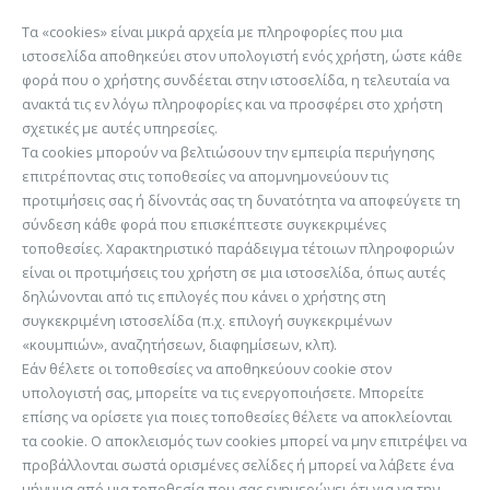
Τα «cookies» είναι μικρά αρχεία με πληροφορίες που μια
ιστοσελίδα αποθηκεύει στον υπολογιστή ενός χρήστη, ώστε κάθε
φορά που ο χρήστης συνδέεται στην ιστοσελίδα, η τελευταία να
ανακτά τις εν λόγω πληροφορίες και να προσφέρει στο χρήστη
σχετικές με αυτές υπηρεσίες.
Τα cookies μπορούν να βελτιώσουν την εμπειρία περιήγησης
επιτρέποντας στις τοποθεσίες να απομνημονεύουν τις
προτιμήσεις σας ή δίνοντάς σας τη δυνατότητα να αποφεύγετε τη
σύνδεση κάθε φορά που επισκέπτεστε συγκεκριμένες
τοποθεσίες. Χαρακτηριστικό παράδειγμα τέτοιων πληροφοριών
είναι οι προτιμήσεις του χρήστη σε μια ιστοσελίδα, όπως αυτές
δηλώνονται από τις επιλογές που κάνει ο χρήστης στη
συγκεκριμένη ιστοσελίδα (π.χ. επιλογή συγκεκριμένων
«κουμπιών», αναζητήσεων, διαφημίσεων, κλπ).
Εάν θέλετε οι τοποθεσίες να αποθηκεύουν cookie στον
υπολογιστή σας, μπορείτε να τις ενεργοποιήσετε. Μπορείτε
επίσης να ορίσετε για ποιες τοποθεσίες θέλετε να αποκλείονται
τα cookie. Ο αποκλεισμός των cookies μπορεί να μην επιτρέψει να
προβάλλονται σωστά ορισμένες σελίδες ή μπορεί να λάβετε ένα
μήνυμα από μια τοποθεσία που σας ενημερώνει ότι για να την