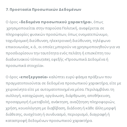
7. Προστασία Προσωπικών Δεδομένων
Ο όρος «
δεδομένα προσωπικού χαρακτήρα
», όπως
χρησιμοποιείται στην παρούσα Πολιτική, αναφέρεται σε
πληροφορίες φυσικών προσώπων, όπως ονοματεπώνυμο,
ταχυδρομική διεύθυνση, ηλεκτρονική διεύθυνση, τηλέφωνο
επικοινωνίας, κ.ά., οι οποίες μπορούν να χρησιμοποιηθούν για να
προσδιορίσουν την ταυτότητα ενός πελάτη ή επισκέπτη του
διαδικτυακού τόπου(site), εφεξής «Προσωπικά Δεδομένα ή
προσωπικά στοιχεία».
Ο όρος «
επεξεργασία
» καλύπτει ευρύ φάσμα πράξεων που
πραγματοποιούνται σε δεδομένα προσωπικού χαρακτήρα, είτε με
χειροκίνητα είτε με αυτοματοποιημένα μέσα. Περιλαμβάνει τη
συλλογή, καταχώριση, οργάνωση, διάρθρωση, αποθήκευση,
προσαρμογή ή μεταβολή, ανάκτηση, αναζήτηση πληροφοριών,
χρήση, κοινολόγηση με διαβίβαση, διάδοση ή κάθε άλλη μορφή
διάθεσης, συσχέτιση ή συνδυασμό, περιορισμό, διαγραφή ή
καταστροφή δεδομένων προσωπικού χαρακτήρα.