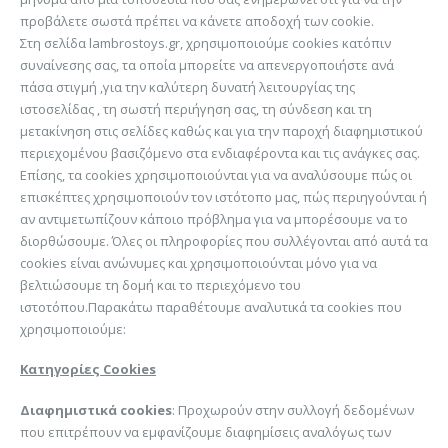
προβάλετε σωστά πρέπει να κάνετε αποδοχή των cookie.
Στη σελίδα lambrostoys.gr, χρησιμοποιούμε cookies
κατόπιν
συναίνεσης σας, τα οποία μπορείτε να απενεργοποιήστε ανά
πάσα στιγμή
,για την καλύτερη δυνατή λειτουργίας της
ιστοσελίδας , τη σωστή περιήγηση σας, τη σύνδεση και τη
μετακίνηση στις σελίδες καθώς και για την παροχή διαφημιστικού
περιεχομένου βασιζόμενο στα ενδιαφέροντα και τις ανάγκες σας.
Επίσης, τα cookies χρησιμοποιούνται για να αναλύσουμε πώς οι
επισκέπτες χρησιμοποιούν τον ιστότοπο μας, πώς περιηγούνται ή
αν αντιμετωπίζουν κάποιο πρόβλημα για να μπορέσουμε να το
διορθώσουμε. Όλες οι πληροφορίες που συλλέγονται από αυτά τα
cookies είναι ανώνυμες και χρησιμοποιούνται μόνο για να
βελτιώσουμε τη δομή και το περιεχόμενο του
ιστοτόπου.Παρακάτω παραθέτουμε αναλυτικά τα
cookies
που
χρησιμοποιούμε:
Κατηγορίες Cookies
Διαφημιστικά cookies
: Προχωρούν στην συλλογή δεδομένων
που επιτρέπουν να εμφανίζουμε διαφημίσεις αναλόγως των