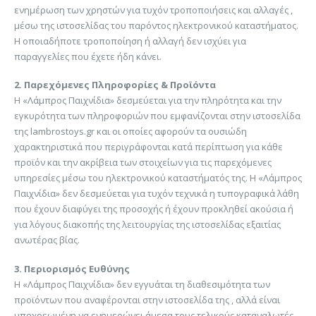
ενημέρωση των χρηστών για τυχόν τροποποιήσεις και αλλαγές ,
μέσω της ιστοσελίδας του παρόντος ηλεκτρονικού καταστήματος.
Η οποιαδήποτε τροποποίηση ή αλλαγή δεν ισχύει για
παραγγελίες που έχετε ήδη κάνει.
2. Παρεχόμενες Πληροφορίες & Προϊόντα
Η «Λάμπρος Παιχνίδια» δεσμεύεται για την πληρότητα και την
εγκυρότητα των πληροφοριών που εμφανίζονται στην ιστοσελίδα
της lambrostoys.gr και οι οποίες αφορούν τα ουσιώδη
χαρακτηριστικά που περιγράφονται κατά περίπτωση για κάθε
προϊόν και την ακρίβεια των στοιχείων για τις παρεχόμενες
υπηρεσίες μέσω του ηλεκτρονικού καταστήματός της. Η «Λάμπρος
Παιχνίδια» δεν δεσμεύεται για τυχόν τεχνικά η τυπογραφικά λάθη
που έχουν διαφύγει της προσοχής ή έχουν προκληθεί ακούσια ή
για λόγους διακοπής της λειτουργίας της ιστοσελίδας εξαιτίας
ανωτέρας βίας.
3. Περιορισμός Ευθύνης
Η «Λάμπρος Παιχνίδια» δεν εγγυάται τη διαθεσιμότητα των
προϊόντων που αναφέρονται στην ιστοσελίδα της , αλλά είναι
υποχρεωμένη να ενημερώνει άμεσα τους τελικούς καταναλωτές