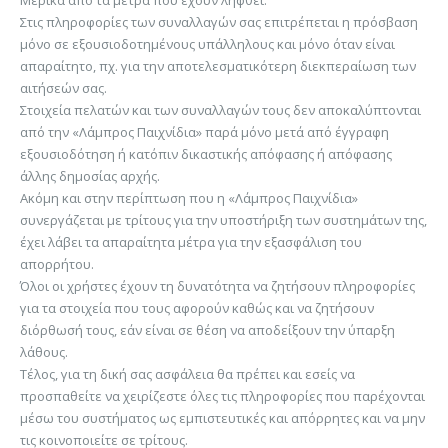
Μερικά από τα μέτρα που έχουν ληφθεί:
Στις πληροφορίες των συναλλαγών σας επιτρέπεται η πρόσβαση
μόνο σε εξουσιοδοτημένους υπάλληλους και μόνο όταν είναι
απαραίτητο, πχ. για την αποτελεσματικότερη διεκπεραίωση των
αιτήσεών σας.
Στοιχεία πελατών και των συναλλαγών τους δεν αποκαλύπτονται
από την «Λάμπρος Παιχνίδια» παρά μόνο μετά από έγγραφη
εξουσιοδότηση ή κατόπιν δικαστικής απόφασης ή απόφασης
άλλης δημοσίας αρχής.
Ακόμη και στην περίπτωση που η «Λάμπρος Παιχνίδια»
συνεργάζεται με τρίτους για την υποστήριξη των συστημάτων της,
έχει λάβει τα απαραίτητα μέτρα για την εξασφάλιση του
απορρήτου.
Όλοι οι χρήστες έχουν τη δυνατότητα να ζητήσουν πληροφορίες
για τα στοιχεία που τους αφορούν καθώς και να ζητήσουν
διόρθωσή τους, εάν είναι σε θέση να αποδείξουν την ύπαρξη
λάθους.
Τέλος, για τη δική σας ασφάλεια θα πρέπει και εσείς να
προσπαθείτε να χειρίζεστε όλες τις πληροφορίες που παρέχονται
μέσω του συστήματος ως εμπιστευτικές και απόρρητες και να μην
τις κοινοποιείτε σε τρίτους.