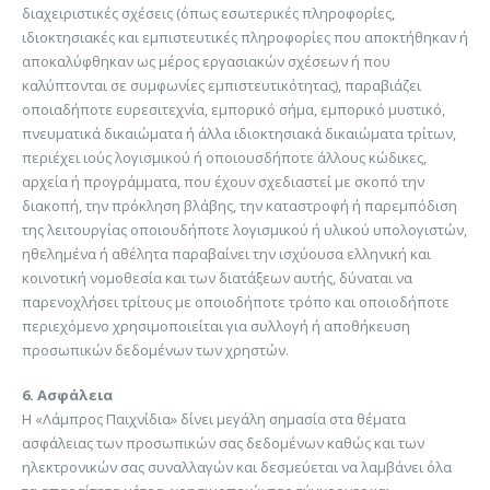
διαχειριστικές σχέσεις (όπως εσωτερικές πληροφορίες,
ιδιοκτησιακές και εμπιστευτικές πληροφορίες που αποκτήθηκαν ή
αποκαλύφθηκαν ως μέρος εργασιακών σχέσεων ή που
καλύπτονται σε συμφωνίες εμπιστευτικότητας), παραβιάζει
οποιαδήποτε ευρεσιτεχνία, εμπορικό σήμα, εμπορικό μυστικό,
πνευματικά δικαιώματα ή άλλα ιδιοκτησιακά δικαιώματα τρίτων,
περιέχει ιούς λογισμικού ή οποιουσδήποτε άλλους κώδικες,
αρχεία ή προγράμματα, που έχουν σχεδιαστεί με σκοπό την
διακοπή, την πρόκληση βλάβης, την καταστροφή ή παρεμπόδιση
της λειτουργίας οποιουδήποτε λογισμικού ή υλικού υπολογιστών,
ηθελημένα ή αθέλητα παραβαίνει την ισχύουσα ελληνική και
κοινοτική νομοθεσία και των διατάξεων αυτής, δύναται να
παρενοχλήσει τρίτους με οποιοδήποτε τρόπο και οποιοδήποτε
περιεχόμενο χρησιμοποιείται για συλλογή ή αποθήκευση
προσωπικών δεδομένων των χρηστών.
6. Ασφάλεια
Η «Λάμπρος Παιχνίδια» δίνει μεγάλη σημασία στα θέματα
ασφάλειας των προσωπικών σας δεδομένων καθώς και των
ηλεκτρονικών σας συναλλαγών και δεσμεύεται να λαμβάνει όλα