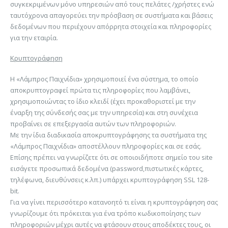
συγκεκριμένων μόνο υπηρεσιών από τους πελάτες /χρήστες ενώ
ταυτόχρονα απαγορεύει την πρόσβαση σε συστήματα και βάσεις
δεδομένων που περιέχουν απόρρητα στοιχεία και πληροφορίες
για την εταιρία.
Κρυπτογράφηση
Η «Λάμπρος Παιχνίδια» χρησιμοποιεί ένα σύστημα, το οποίο
αποκρυπτογραφεί πρώτα τις πληροφορίες που λαμβάνει,
χρησιμοποιώντας το ίδιο κλειδί (έχει προκαθοριστεί με την
έναρξη της σύνδεσής σας με την υπηρεσία) και στη συνέχεια
προβαίνει σε επεξεργασία αυτών των πληροφοριών.
Με την ίδια διαδικασία αποκρυπτογράφησης τα συστήματα της
«Λάμπρος Παιχνίδια» αποστέλλουν πληροφορίες και σε εσάς.
Επίσης πρέπει να γνωρίζετε ότι σε οποιοιδήποτε σημείο του site
εισάγετε προσωπικά δεδομένα (password,πιστωτικές κάρτες,
τηλέφωνα, διευθύνσεις κ.λπ.) υπάρχει κρυπτογράφηση SSL 128-
bit.
Για να γίνει περισσότερο κατανοητό τι είναι η κρυπτογράφηση σας
γνωρίζουμε ότι πρόκειται για ένα τρόπο κωδικοποίησης των
πληροφοριών μέχρι αυτές να φτάσουν στους αποδέκτες τους, οι