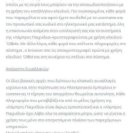
οποίοι με τη σειρά τους μπορούν να την αποκωδικοποιήσουν με
τη χρήση του κατάλληλου κλειδιού. Πιο συγκεκριμένα, κάθε φορά
που παραγγέλνετε και αφού έχετε συνδεθεί με το username και
τον προσωπικό σας κωδικό στο ηλεκτρονικό μας κατάστημα, όλη
η επικοινωνία ανάμεσα στον υπολογιστή σας και τα συστήματα
της «Λάμπρος Παιχνίδια» κρυπτογραφούνται με χρήση κλειδιού
128bits. Με άλλα λόγια, κάθε φορά που στέλνετε πληροφορίες στο
σύστημα , ο browser σας τις αποκρυπτογραφεί πρώτα με χρήση
κλειδιού 128bit και στη συνέχεια τις στέλνει στο σύστημα.
Απόρρητο Συναλλαγών
Οι ίδιες βασικές αρχές που διέπουν τις κλασικές συναλλαγές
ισχύουν και στην περίπτωση του Ηλεκτρονικού Εμπορίου( e-
commerce). Η τήρηση του απορρήτου θεωρείται αυτονόητη. Κάθε
πληροφορία που μεταβιβάζεται από το μέλος /χρήστη της
«Λάμπρος Παιχνίδια» είναι άκρως εμπιστευτική και η «Λάμπρος
Παιχνίδια» έχει λάβει όλα τα απαραίτητα μέτρα, ώστε να γίνεται η
χρήση τους μόνο στο επιτρεπόμενο πλαίσιο των παρεχόμενων
υπηρεσιών.