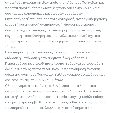
αποτελούν πνευματική ιδιοκτησία της l«Λάμπρος Παιχνίδια» και
προστατεύονται από τις διατάξεις τόσο του ελληνικού δικαίου
όσο και των ευρωπαϊκών και διεθνών συμβάσεων.
Ρητά απαγορεύεται οποιαδήποτε αντιγραφή, αναλογική/ψηφιακή
εγγραφή και μηχανική αναπαραγωγή, διανομή, μεταφορά ,
downloading, μεταποίηση, μεταπώληση, δημιουργία παράγωγης
εργασίας ή παραπλάνηση του καταναλωτικού κοινού σχετικά με
τον πραγματικό πάροχο του Περιεχομένου των διαδικτυακών
τόπων.
Η αναπαραγωγή , επανέκδοση, μεταφόρτωση, ανακοίνωση,
διάδοση ή μετάδοση ή οποιαδήποτε άλλη χρήση του
Περιεχομένου με οποιοδήποτε τρόπο ή μέσο για εμπορικούς η
άλλους σκοπούς επιτρέπεται μόνο με προηγούμενη έγγραφη
άδεια της «Λάμπρος Παιχνίδια» ή άλλου νομίμου δικαιούχου των
ανωτέρω πνευματικών δικαιωμάτων.
Όλα τα ονόματα, οι εικόνες , οι λογότυποι και τα διακριτικά
γνωρίσματα που αντιπροσωπεύουν την «Λάμπρος Παιχνίδια» ή
και το ηλεκτρονικό της κατάστημα lambrostoys.gr καθώς επίσης
και τρίτα μέρη συμβεβλημένα με αυτούς καθώς και τα προϊόντα ή
τις υπηρεσίες τους ,αποτελούν αποκλειστικά σήματα και