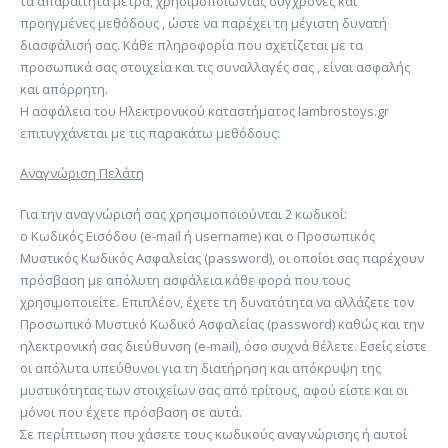
τα απαραίτητα μέτρα, χρησιμοποιώντας σύγχρονες και
προηγμένες μεθόδους , ώστε να παρέχει τη μέγιστη δυνατή
διασφάλισή σας. Κάθε πληροφορία που σχετίζεται με τα
προσωπικά σας στοιχεία και τις συναλλαγές σας , είναι ασφαλής
και απόρρητη.
Η ασφάλεια του Ηλεκτρονικού καταστήματος lambrostoys.gr
επιτυγχάνεται με τις παρακάτω μεθόδους:
Αναγνώριση Πελάτη
Για την αναγνώρισή σας χρησιμοποιούνται 2 κωδικοί:
ο Κωδικός Εισόδου (e-mail ή username) και ο Προσωπικός
Μυστικός Κωδικός Ασφαλείας (password), οι οποίοι σας παρέχουν
πρόσβαση με απόλυτη ασφάλεια κάθε φορά που τους
χρησιμοποιείτε. Επιπλέον, έχετε τη δυνατότητα να αλλάζετε τον
Προσωπικό Μυστικό Κωδικό Ασφαλείας (password) καθώς και την
ηλεκτρονική σας διεύθυνση (e-mail), όσο συχνά θέλετε. Εσείς είστε
οι απόλυτα υπεύθυνοι για τη διατήρηση και απόκρυψη της
μυστικότητας των στοιχείων σας από τρίτους, αφού είστε και οι
μόνοι που έχετε πρόσβαση σε αυτά.
Σε περίπτωση που χάσετε τους κωδικούς αναγνώρισης ή αυτοί