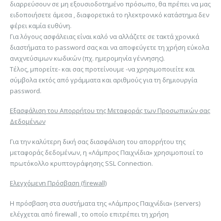
διαρρεύσουν σε μη εξουσιοδοτημένο πρόσωπο, θα πρέπει να μας
ειδοποιήσετε άμεσα , διαφορετικά το ηλεκτρονικό κατάστημα δεν
φέρει καμία ευθύνη.
Για λόγους ασφάλειας είναι καλό να αλλάζετε σε τακτά χρονικά
διαστήματα το password σας και να αποφεύγετε τη χρήση εύκολα
ανιχνεύσιμων κωδικών (πχ. ημερομηνία γέννησης).
Τέλος, μπορείτε- και σας προτείνουμε -να χρησιμοποιείτε και
σύμβολα εκτός από γράμματα και αριθμούς για τη δημιουργία
password.
Εξασφάλιση του Απορρήτου της Μεταφοράς των Προσωπικών σας
Δεδομένων
Για την καλύτερη δική σας διασφάλιση του απορρήτου της
μεταφοράς δεδομένων, η «Λάμπρος Παιχνίδια» χρησιμοποιεί το
πρωτόκολλο κρυπτογράφησης SSL Connection.
Ελεγχόμενη Πρόσβαση (firewall)
Η πρόσβαση στα συστήματα της «Λάμπρος Παιχνίδια» (servers)
ελέγχεται από firewall , το οποίο επιτρέπει τη χρήση