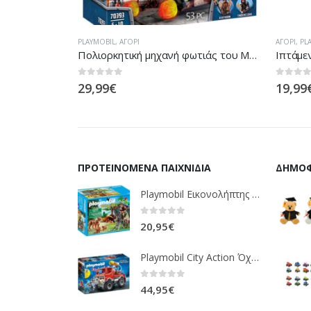
ΑΓΌΡΙ
,
PLAYMOBIL
PLAYMOBI
Πολιορκητική μηχανή φωτιάς του Μπέρναμ
Ιπτάμενο Mega Drone
0
out of 5
0
out of
19,99
€
9,50
€
ΠΡΟΤΕΙΝΌΜΕΝΑ ΠΑΙΧΝΊΔΙΑ
ΔΗΜΟΦ
Playmobil Εικονολήπτης Και Οικογένεια Από Λύγκες 5561
0
out of 5
20,95
€
Playmobil City Action Όχημα Πυροσβεστικής Με Τροχαλία Ρυμούλκησης 9466
0
out of 5
44,95
€