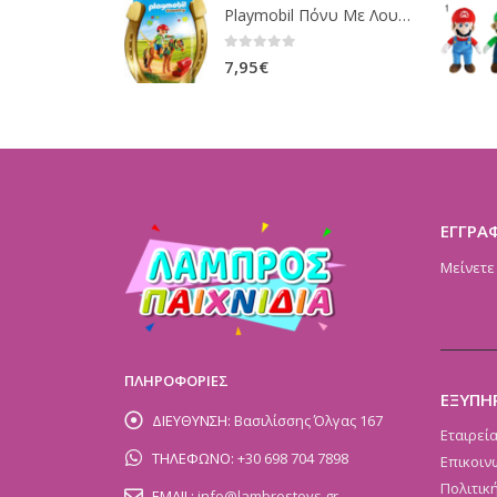
Playmobil Πόνυ Με Λουλουδάκια Και Κοριτσάκι 6968
0
out of 5
7,95
€
ΕΓΓΡΑ
Μείνετε
ΠΛΗΡΟΦΟΡΙΕΣ
ΕΞΥΠΗ
ΔΙΕΥΘΥΝΣΗ:
Βασιλίσσης Όλγας 167
Εταιρεί
ΤΗΛΕΦΩΝΟ:
+30 698 704 7898
Επικοιν
Πολιτικ
EMAIL:
info@lambrostoys.gr