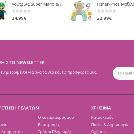
Λούτρινα Super Mario & Luigi 2 Σχέδια 30,5 Εκ. GOL13769
0
out of 5
0
out of 5
24,99
€
22,99
€
ΦΗ ΣΤΟ NEWSLETTER
 ενημερωμένοι για όλα τα νέα και τις προσφορές μας.
ΡΕΤΗΣΗ ΠΕΛΑΤΩΝ
ΧΡΗΣΙΜΑ
α
Ο λογαριασμός μου
Κατασκευές
ωνία
Επιστροφές
Παίζω & Δημιουργώ
ή Απορρήτου
Τρόποι Πληρωμής
Οχήματα