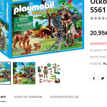
Οικο
5561
0
out of 5
20,95
ΔΙΑΘΕΣΙΜΌ
ΚΩΔΙΚΌΣ Π
ΚΑΤΗΓΟΡΊΕΣ
ΕΤΙΚΈΤΕΣ:
PL
ΑΦΉ
ΟΔΗΓΌΣ ΗΛΙΚΙΏΝ
ΑΞΙΟΛΟΓΉΣΕΙΣ (0)