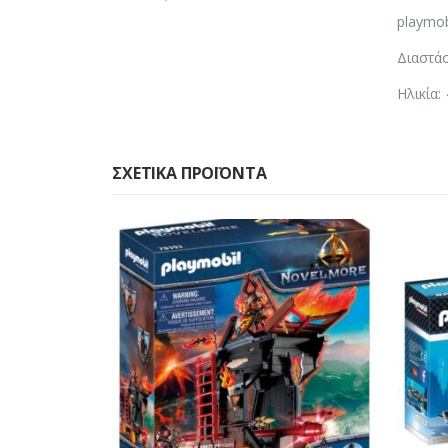
playmob
Διαστάσ
Ηλικία:
ΣΧΕΤΙΚΆ ΠΡΟΪΌΝΤΑ