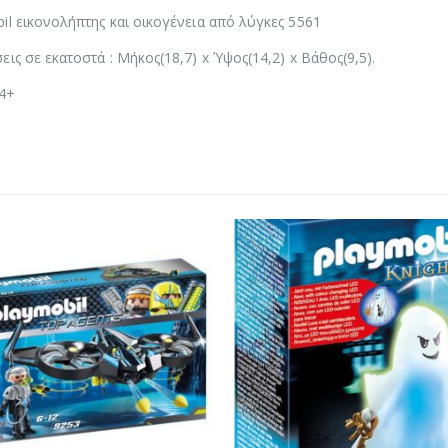
il εικονολήπτης και οικογένεια από λύγκες 5561
εις σε εκατοστά : Μήκος(18,7) x Ύψος(14,2) x Βάθος(9,5).
 4+