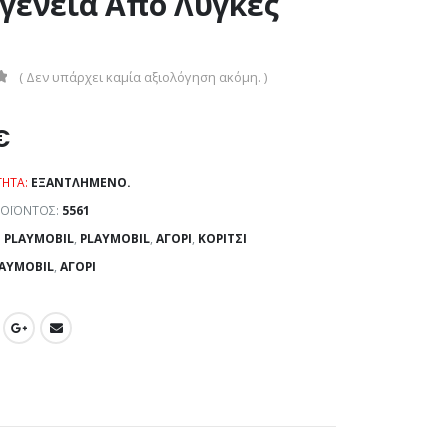
γένεια Από Λύγκες
( Δεν υπάρχει καμία αξιολόγηση ακόμη. )
€
ΤΗΤΑ:
ΕΞΑΝΤΛΗΜΈΝΟ.
ΡΟΪΌΝΤΟΣ:
5561
:
PLAYMOBIL
,
PLAYMOBIL
,
ΑΓΌΡΙ
,
ΚΟΡΊΤΣΙ
AYMOBIL
,
ΑΓΌΡΙ