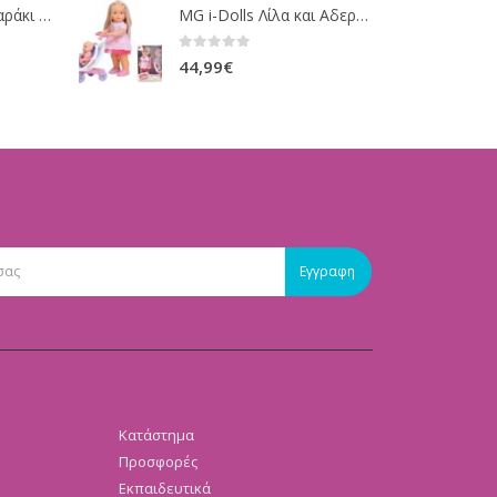
Fisher-Price Μαξιλαράκι Δραστηριοτήτων με Αρκουδάκι (JHB44)
MG i-Dolls Λίλα και Αδερφούλα – Περπατώ Και Τραγουδώ με Καροτσάκι
0
out of 5
44,99
€
Κατάστημα
Προσφορές
Εκπαιδευτικά