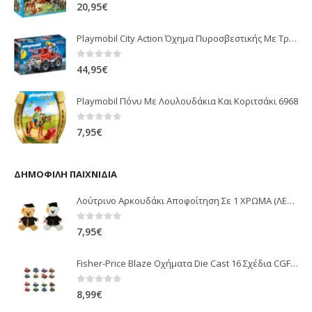
0
out of 5
20,95
€
Playmobil City Action Όχημα Πυροσβεστικής Με Τροχαλία Ρυμούλκησης 9466
0
out of 5
44,95
€
Playmobil Πόνυ Με Λουλουδάκια Και Κοριτσάκι 6968
0
out of 5
7,95
€
ΔΗΜΟΦΙΛΉ ΠΑΙΧΝΊΔΙΑ
Λούτρινο Αρκουδάκι Αποφοίτηση Σε 1 ΧΡΩΜΑ (ΛΕΥΚΟ)25Εκ 1850
0
out of 5
7,95
€
Fisher-Price Blaze Οχήματα Die Cast 16 Σχέδια CGF20
0
out of 5
8,99
€