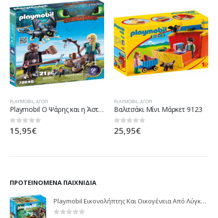
PLAYMOBIL
,
ΑΓΌΡΙ
PLAYMOBIL
,
ΑΓΌΡΙ
Playmobil Ο Ψάρης και η Άστριντ με ένα Δρακούλη
Βαλιτσάκι Μίνι Μάρκετ 9123
15,95
€
25,95
€
0
out of 5
0
out of 5
ΠΡΟΤΕΙΝΌΜΕΝΑ ΠΑΙΧΝΊΔΙΑ
Playmobil Εικονολήπτης Και Οικογένεια Από Λύγκες 5561