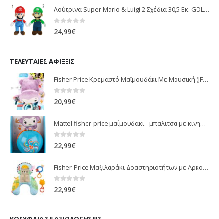
Λούτρινα Super Mario & Luigi 2 Σχέδια 30,5 Εκ. GOL13769
0
out of 5
24,99
€
ΤΕΛΕΥΤΑΊΕΣ ΑΦΊΞΕΙΣ
Fisher Price Κρεμαστό Μαϊμουδάκι Με Μουσική (JFF02)
0
out of 5
20,99
€
Mattel fisher-price μαίμουδακι - μπαλιτσα με κινηση JLB95
0
out of 5
22,99
€
Fisher-Price Μαξιλαράκι Δραστηριοτήτων με Αρκουδάκι (JHB44)
0
out of 5
22,99
€
ΚΟΡΥΦΑΊΑ ΣΕ ΑΞΙΟΛΟΓΉΣΕΙΣ