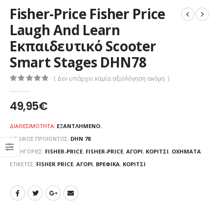
Fisher-Price Fisher Price
Laugh And Learn
Εκπαιδευτικό Scooter
Smart Stages DHN78
( Δεν υπάρχει καμία αξιολόγηση ακόμη. )
0
out of 5
49,95
€
ΔΙΑΘΕΣΙΜΌΤΗΤΑ:
ΕΞΑΝΤΛΗΜΈΝΟ.
ΚΩΔΙΚΌΣ ΠΡΟΪΌΝΤΟΣ:
DHN 78
ΚΑΤΗΓΟΡΊΕΣ:
FISHER-PRICE
,
FISHER-PRICE
,
ΑΓΌΡΙ
,
ΚΟΡΊΤΣΙ
,
ΟΧΉΜΑΤΑ
ΕΤΙΚΈΤΕΣ:
FISHER PRICE
,
ΑΓΌΡΙ
,
ΒΡΕΦΙΚΆ
,
ΚΟΡΊΤΣΙ