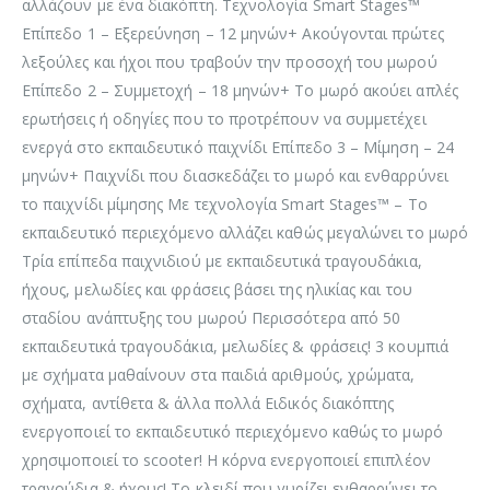
αλλάζουν με ένα διακόπτη. Τεχνολογία Smart Stages™
Επίπεδο 1 – Εξερεύνηση – 12 μηνών+ Ακούγονται πρώτες
λεξούλες και ήχοι που τραβούν την προσοχή του μωρού
Επίπεδο 2 – Συμμετοχή – 18 μηνών+ Το μωρό ακούει απλές
ερωτήσεις ή οδηγίες που το προτρέπουν να συμμετέχει
ενεργά στο εκπαιδευτικό παιχνίδι Επίπεδο 3 – Μίμηση – 24
μηνών+ Παιχνίδι που διασκεδάζει το μωρό και ενθαρρύνει
το παιχνίδι μίμησης Με τεχνολογία Smart Stages™ – Το
εκπαιδευτικό περιεχόμενο αλλάζει καθώς μεγαλώνει το μωρό
Τρία επίπεδα παιχνιδιού με εκπαιδευτικά τραγουδάκια,
ήχους, μελωδίες και φράσεις βάσει της ηλικίας και του
σταδίου ανάπτυξης του μωρού Περισσότερα από 50
εκπαιδευτικά τραγουδάκια, μελωδίες & φράσεις! 3 κουμπιά
με σχήματα μαθαίνουν στα παιδιά αριθμούς, χρώματα,
σχήματα, αντίθετα & άλλα πολλά Ειδικός διακόπτης
ενεργοποιεί το εκπαιδευτικό περιεχόμενο καθώς το μωρό
χρησιμοποιεί το scooter! Η κόρνα ενεργοποιεί επιπλέον
τραγούδια & ήχους! Το κλειδί που γυρίζει ενθαρρύνει το