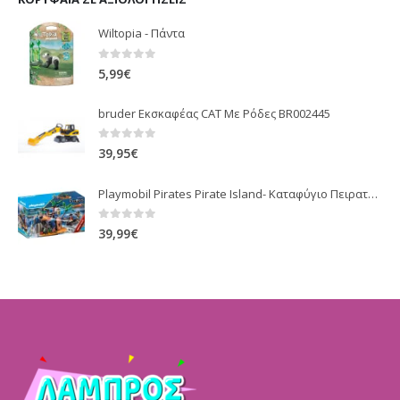
Wiltopia - Πάντα
0
out of 5
5,99
€
bruder Εκσκαφέας CAT Με Ρόδες BR002445
0
out of 5
39,95
€
Playmobil Pirates Pirate Island- Καταφύγιο Πειρατών
0
out of 5
39,99
€