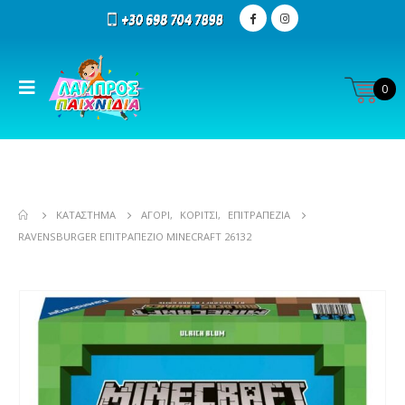
0
ΚΑΤΆΣΤΗΜΑ
ΑΓΌΡΙ
,
ΚΟΡΊΤΣΙ
,
ΕΠΙΤΡΑΠΕΖΊΑ
RAVENSBURGER ΕΠΙΤΡΑΠΈΖΙΟ MINECRAFT 26132