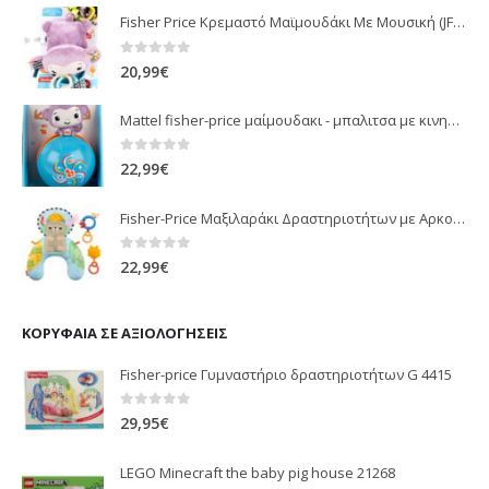
Fisher Price Κρεμαστό Μαϊμουδάκι Με Μουσική (JFF02)
0
out of 5
20,99
€
Mattel fisher-price μαίμουδακι - μπαλιτσα με κινηση JLB95
0
out of 5
22,99
€
Fisher-Price Μαξιλαράκι Δραστηριοτήτων με Αρκουδάκι (JHB44)
0
out of 5
22,99
€
ΚΟΡΥΦΑΊΑ ΣΕ ΑΞΙΟΛΟΓΉΣΕΙΣ
Fisher-price Γυμναστήριο δραστηριοτήτων G 4415
0
out of 5
29,95
€
LEGO Minecraft the baby pig house 21268