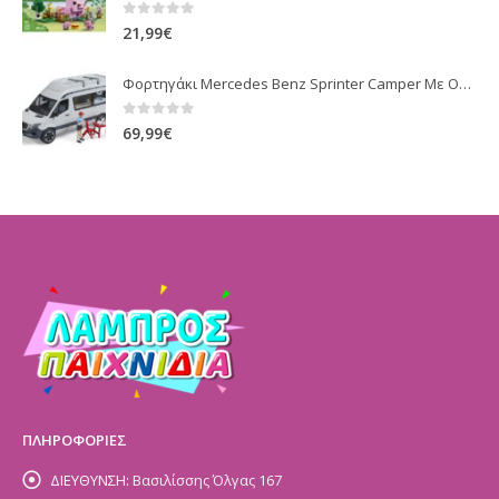
0
out of 5
21,99
€
Φορτηγάκι Mercedes Benz Sprinter Camper Με Οδηγό Και Εξοπλισμό (BR002672)
0
out of 5
69,99
€
ΠΛΗΡΟΦΟΡΙΕΣ
ΔΙΕΥΘΥΝΣΗ:
Βασιλίσσης Όλγας 167