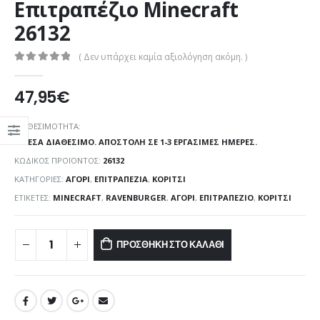
Επιτραπέζιο Minecraft
26132
( Δεν υπάρχει καμία αξιολόγηση ακόμη. )
0
out of 5
47,95
€
ΔΙΑΘΕΣΙΜΌΤΗΤΑ:
ΆΜΕΣΑ ΔΙΑΘΈΣΙΜΟ. ΑΠΟΣΤΟΛΉ ΣΕ 1-3 ΕΡΓΆΣΙΜΕΣ ΗΜΈΡΕΣ.
ΚΩΔΙΚΌΣ ΠΡΟΪΌΝΤΟΣ:
26132
ΚΑΤΗΓΟΡΊΕΣ:
ΑΓΌΡΙ
,
ΕΠΙΤΡΑΠΕΖΊΑ
,
ΚΟΡΊΤΣΙ
ΕΤΙΚΈΤΕΣ:
MINECRAFT
,
RAVENBURGER
,
ΑΓΌΡΙ
,
ΕΠΙΤΡΑΠΈΖΙΟ
,
ΚΟΡΊΤΣΙ
ΠΡΟΣΘΉΚΗ ΣΤΟ ΚΑΛΆΘΙ