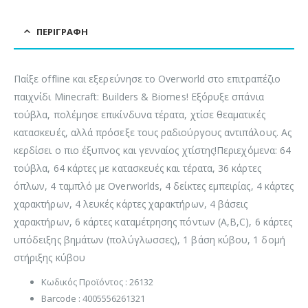
ΠΕΡΙΓΡΑΦΉ
Παίξε offline και εξερεύνησε το Overworld στο επιτραπέζιο
παιχνίδι Minecraft: Builders & Biomes! Εξόρυξε σπάνια
τούβλα, πολέμησε επικίνδυνα τέρατα, χτίσε θεαματικές
κατασκευές, αλλά πρόσεξε τους ραδιούργους αντιπάλους. Ας
κερδίσει ο πιο έξυπνος και γενναίος χτίστης!Περιεχόμενα: 64
τούβλα, 64 κάρτες με κατασκευές και τέρατα, 36 κάρτες
όπλων, 4 ταμπλό με Overworlds, 4 δείκτες εμπειρίας, 4 κάρτες
χαρακτήρων, 4 λευκές κάρτες χαρακτήρων, 4 βάσεις
χαρακτήρων, 6 κάρτες καταμέτρησης πόντων (A,B,C), 6 κάρτες
υπόδειξης βημάτων (πολύγλωσσες), 1 βάση κύβου, 1 δομή
στήριξης κύβου
Κωδικός Προϊόντος : 26132
Barcode : 4005556261321