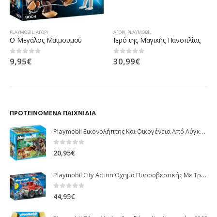
PLAYMOBIL
,
ΑΓΌΡΙ
ΑΓΌΡΙ
,
PLAYMOBIL
Ο Μεγάλος Μαϊμουμού
Ιερό της Μαγικής Πανοπλίας
9,95
€
30,99
€
0
out of 5
0
out of 5
ΠΡΟΤΕΙΝΌΜΕΝΑ ΠΑΙΧΝΊΔΙΑ
Playmobil Εικονολήπτης Και Οικογένεια Από Λύγκες 5561
0
out of 5
20,95
€
Playmobil City Action Όχημα Πυροσβεστικής Με Τροχαλία Ρυμούλκησης 9466
0
out of 5
44,95
€