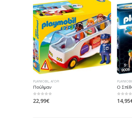
PLAYMOBIL
,
ΑΓΌΡΙ
ΑΓΌΡΙ
,
PL
Ο Σπίθας Με Τους Φίλους Του Και Παγίδα Για Τον Τ-Ρεξ
Τοξότη
0
out of 5
0
out of
14,95
€
6,99
€