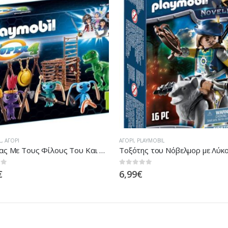
AYMOBIL
PLAYMOBIL
,
ΑΓΌΡΙ
ς του Νόβελμορ με Λύκο
Παιδική Χαρά
 5
0
out of 5
15,95
€