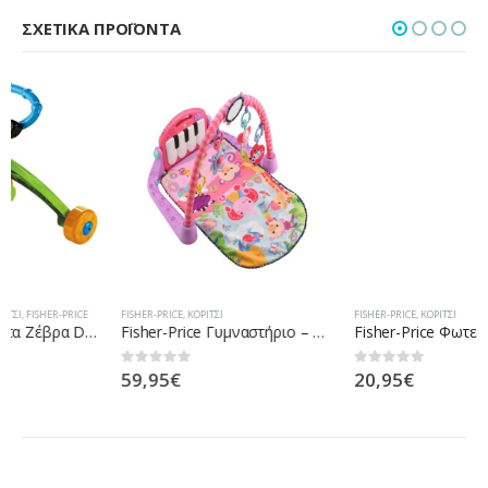
ΣΧΕΤΙΚΆ ΠΡΟΪΌΝΤΑ
FISHER-PRICE
,
ΚΟΡΊΤΣΙ
FISHER-PRICE
,
ΚΟΡΊΤΣΙ
Fisher-Price Γυμναστήριο – Μουσικό Πιανάκι – Ροζ BLN02
Fisher-Price Φωτεινό Αλογάκι Της Θάλασσας Ροζ DGH84 / DGH83
59,95
€
20,95
€
0
out of 5
0
out of 5