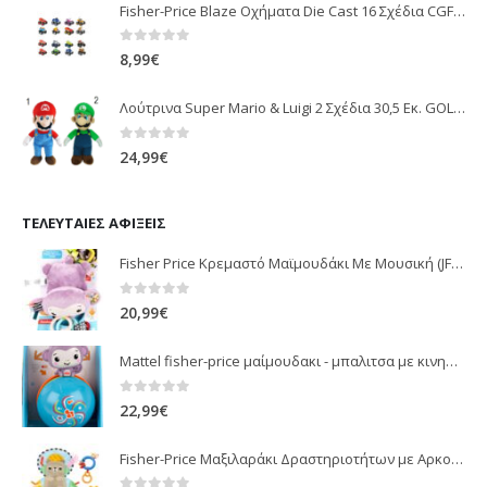
Fisher-Price Blaze Οχήματα Die Cast 16 Σχέδια CGF20
0
out of 5
8,99
€
Λούτρινα Super Mario & Luigi 2 Σχέδια 30,5 Εκ. GOL13769
0
out of 5
24,99
€
ΤΕΛΕΥΤΑΊΕΣ ΑΦΊΞΕΙΣ
Fisher Price Κρεμαστό Μαϊμουδάκι Με Μουσική (JFF02)
0
out of 5
20,99
€
Mattel fisher-price μαίμουδακι - μπαλιτσα με κινηση JLB95
0
out of 5
22,99
€
Fisher-Price Μαξιλαράκι Δραστηριοτήτων με Αρκουδάκι (JHB44)