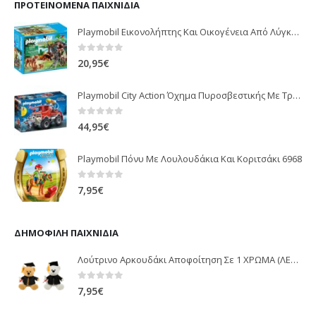
ΠΡΟΤΕΙΝΌΜΕΝΑ ΠΑΙΧΝΊΔΙΑ
Playmobil Εικονολήπτης Και Οικογένεια Από Λύγκες 5561
0
out of 5
20,95
€
Playmobil City Action Όχημα Πυροσβεστικής Με Τροχαλία Ρυμούλκησης 9466
0
out of 5
44,95
€
Playmobil Πόνυ Με Λουλουδάκια Και Κοριτσάκι 6968
0
out of 5
7,95
€
ΔΗΜΟΦΙΛΉ ΠΑΙΧΝΊΔΙΑ
Λούτρινο Αρκουδάκι Αποφοίτηση Σε 1 ΧΡΩΜΑ (ΛΕΥΚΟ)25Εκ 1850
0
out of 5
7,95
€