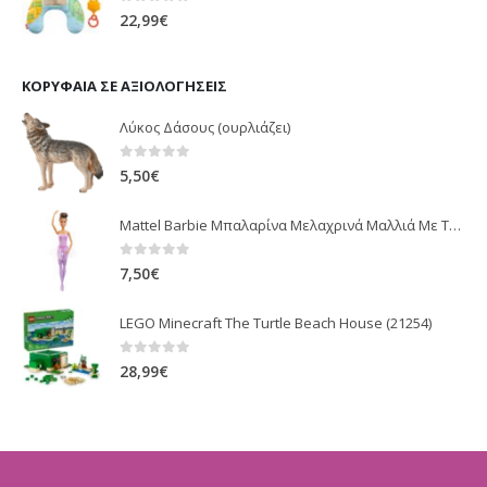
0
out of 5
22,99
€
ΚΟΡΥΦΑΊΑ ΣΕ ΑΞΙΟΛΟΓΉΣΕΙΣ
Λύκος Δάσους (ουρλιάζει)
0
out of 5
5,50
€
Mattel Barbie Μπαλαρίνα Μελαχρινά Μαλλιά Με Tutu Φούστα - Μωβ GJL58 / GJL60
0
out of 5
7,50
€
LEGO Minecraft The Turtle Beach House (21254)
0
out of 5
28,99
€