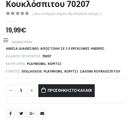
Κουκλόσπιτου 70207
( Δεν υπάρχει καμία αξιολόγηση ακόμη. )
0
out of 5
19,99
€
ΔΙΑΘΕΣΙΜΌΤΗΤΑ:
ΆΜΕΣΑ ΔΙΑΘΈΣΙΜΟ. ΑΠΟΣΤΟΛΉ ΣΕ 1-3 ΕΡΓΆΣΙΜΕΣ ΗΜΈΡΕΣ.
ΚΩΔΙΚΌΣ ΠΡΟΪΌΝΤΟΣ:
70207
ΚΑΤΗΓΟΡΊΕΣ:
PLAYMOBIL
,
ΚΟΡΊΤΣΙ
ΕΤΙΚΈΤΕΣ:
DOLLHOUSE
,
PLAYMOBIL
,
ΚΟΡΊΤΣΙ
,
ΣΑΛΌΝΙ ΚΟΥΚΛΌΣΠΙΤΟΥ
ΠΡΟΣΘΉΚΗ ΣΤΟ ΚΑΛΆΘΙ