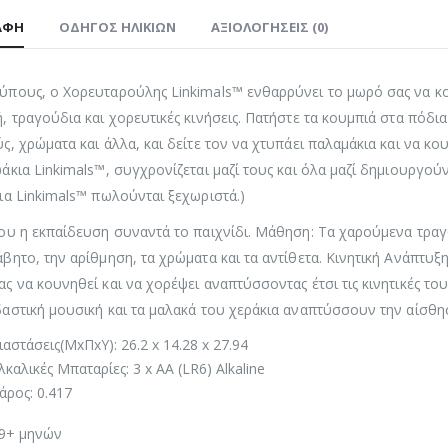
ΑΦΉ
ΟΔΗΓΌΣ ΗΛΙΚΙΏΝ
ΑΞΙΟΛΟΓΉΣΕΙΣ (0)
πους, ο Χορευταρούλης Linkimals™ ενθαρρύνει το μωρό σας να κου
, τραγούδια και χορευτικές κινήσεις. Πατήστε τα κουμπιά στα πόδια
ς, χρώματα και άλλα, και δείτε τον να χτυπάει παλαμάκια και να κο
άκια Linkimals™, συγχρονίζεται μαζί τους και όλα μαζί δημιουργού
ια Linkimals™ πωλούνται ξεχωριστά.)
ου η εκπαίδευση συναντά το παιχνίδι. Μάθηση: Τα χαρούμενα τραγ
βητο, την αρίθμηση, τα χρώματα και τα αντίθετα. Κινητική Ανάπτυξ
ς να κουνηθεί και να χορέψει αναπτύσσοντας έτσι τις κινητικές του
αστική μουσική και τα μαλακά του χεράκια αναπτύσσουν την αίσθησ
ιαστάσεις(ΜxΠxΥ): 26.2 x 14.28 x 27.94
λκαλικές Μπαταρίες: 3 x AA (LR6) Alkaline
άρος: 0.417
 9+ μηνών