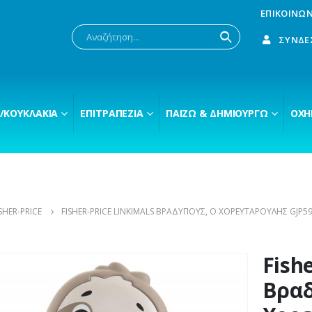
ΕΠΙΚΟΙΝΩΝ
ΣΎΝΔΕ
/ΚΟΥΚΛΆΚΙΑ
ΕΠΙΤΡΑΠΈΖΙΑ
ΠΑΊΖΩ & ΔΗΜΙΟΥΡΓΏ
ΟΧΉ
SHER-PRICE
FISHER-PRICE LINKIMALS ΒΡΑΔΎΠΟΥΣ, Ο ΧΟΡΕΥΤΑΡΟΎΛΗΣ GJP5
Fish
Βραδ