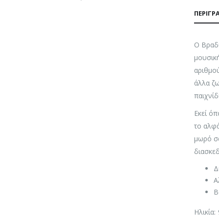
ΠΕΡΙΓΡ
Ο Βραδύ
μουσική
αριθμού
άλλα ζω
παιχνίδ
Εκεί όπ
το αλφά
μωρό σα
διασκεδ
Δ
Α
Β
Ηλικία: