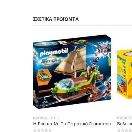
ΣΧΕΤΙΚΆ ΠΡΟΪΌΝΤΑ
PLAYMOBIL
,
ΑΓΌΡΙ
PLAYMOBI
κό Chameleon
Βαλιτσάκι Μίνι Μάρκετ 9123
Πολιορ