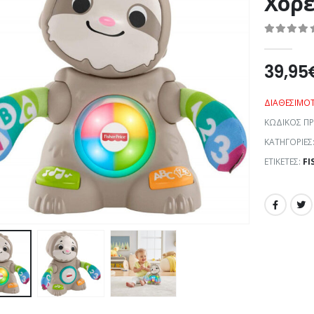
Χορε
0
out of 5
39,95
ΔΙΑΘΕΣΙΜΌ
ΚΩΔΙΚΌΣ Π
ΚΑΤΗΓΟΡΊΕΣ
ΕΤΙΚΈΤΕΣ:
FI