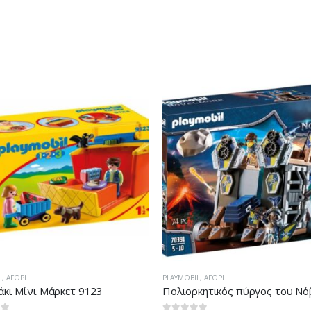
L
,
ΑΓΌΡΙ
PLAYMOBIL
,
ΑΓΌΡΙ
κητικός πύργος του Νόβελμορ
Οι Τρεις Μάγοι