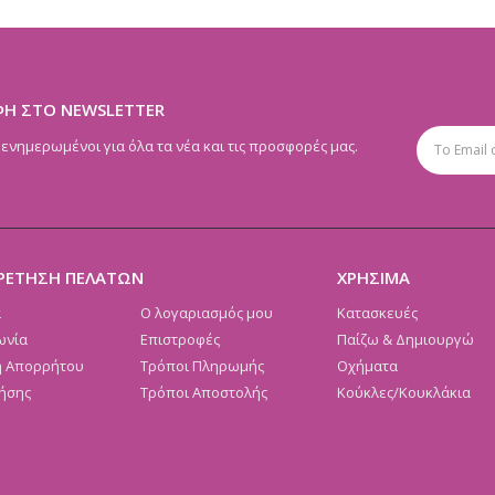
ΦΗ ΣΤΟ NEWSLETTER
 ενημερωμένοι για όλα τα νέα και τις προσφορές μας.
ΡΕΤΗΣΗ ΠΕΛΑΤΩΝ
ΧΡΗΣΙΜΑ
α
Ο λογαριασμός μου
Κατασκευές
ωνία
Επιστροφές
Παίζω & Δημιουργώ
ή Απορρήτου
Τρόποι Πληρωμής
Οχήματα
ήσης
Τρόποι Αποστολής
Κούκλες/Κουκλάκια