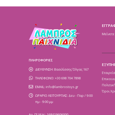
ΕΓΓΡΑ
Μείνετε
ΠΛΗΡΟΦΟΡΙΕΣ
ΕΞΥΠΗ
ΔΙΕΥΘΥΝΣΗ:
Βασιλίσσης Όλγας 167
Εταιρεί
ΤΗΛΕΦΩΝΟ:
+30 698 704 7898
Επικοιν
Πολιτικ
EMAIL:
info@lambrostoys.gr
Όροι Χρ
ΩΡΑΡΙΟ ΛΕΙΤΟΥΡΓΙΑΣ:
Δευ - Παρ / 9:00
πμ - 9:00 μμ
Αρ. ΓΕ.Μ.Η.: 168419606000