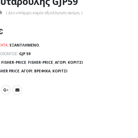
υταρούλης GJP59
( Δεν υπάρχει καμία αξιολόγηση ακόμη. )
€
ΤΗΤΑ:
ΕΞΑΝΤΛΗΜΈΝΟ.
ΡΟΪΌΝΤΟΣ:
GJP 59
:
FISHER-PRICE
,
FISHER-PRICE
,
ΑΓΌΡΙ
,
ΚΟΡΊΤΣΙ
SHER PRICE
,
ΑΓΌΡΙ
,
ΒΡΕΦΙΚΆ
,
ΚΟΡΊΤΣΙ