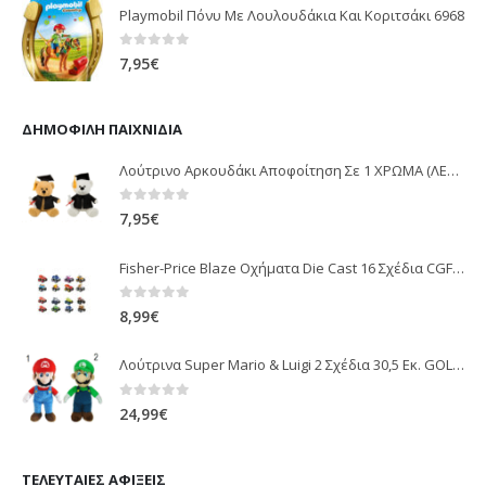
Playmobil Πόνυ Με Λουλουδάκια Και Κοριτσάκι 6968
0
out of 5
7,95
€
ΔΗΜΟΦΙΛΉ ΠΑΙΧΝΊΔΙΑ
Λούτρινο Αρκουδάκι Αποφοίτηση Σε 1 ΧΡΩΜΑ (ΛΕΥΚΟ)25Εκ 1850
0
out of 5
7,95
€
Fisher-Price Blaze Οχήματα Die Cast 16 Σχέδια CGF20
0
out of 5
8,99
€
Λούτρινα Super Mario & Luigi 2 Σχέδια 30,5 Εκ. GOL13769
0
out of 5
24,99
€
ΤΕΛΕΥΤΑΊΕΣ ΑΦΊΞΕΙΣ