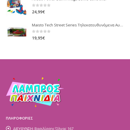
0
out of 5
24,99
€
Maisto Tech Street Series Τηλεκατευθυνόμενα Αυτοκίνητα 1:24 81018
0
out of 5
19,95
€
ΠΛΗΡΟΦΟΡΙΕΣ
ΔΙΕΥΘΥΝΣΗ:
Βασιλίσσης Όλγας 167