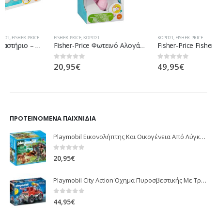
FISHER-PRICE
,
ΚΟΡΊΤΣΙ
ΚΟΡΊΤΣΙ
,
FISHER-PRICE
Fisher-Price Φωτεινό Αλογάκι Της Θάλασσας Ροζ DGH84 / DGH83
Fisher-Price Fisher Price Εκπαιδευτική Στρατα Σκυλάκι Smart Stages Ροζ FTC68
20,95
€
49,95
€
0
out of 5
0
out of 5
ΠΡΟΤΕΙΝΌΜΕΝΑ ΠΑΙΧΝΊΔΙΑ
Playmobil Εικονολήπτης Και Οικογένεια Από Λύγκες 5561
0
out of 5
20,95
€
Playmobil City Action Όχημα Πυροσβεστικής Με Τροχαλία Ρυμούλκησης 9466
0
out of 5
44,95
€