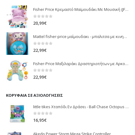
Fisher Price Κρεμαστό Μαϊμουδάκι Με Μουσική (JFF02)
0
out of 5
20,99
€
Mattel fisher-price μαίμουδακι - μπαλιτσα με κινηση JLB95
0
out of 5
22,99
€
Fisher-Price Μαξιλαράκι Δραστηριοτήτων με Αρκουδάκι (JHB44)
0
out of 5
22,99
€
ΚΟΡΥΦΑΊΑ ΣΕ ΑΞΙΟΛΟΓΉΣΕΙΣ
little tikes Χταπόδι Εν Δράσει - Ball Chase Octopus LTT38000
0
out of 5
16,95
€
Akedo Power Storm Mega Strike Controller