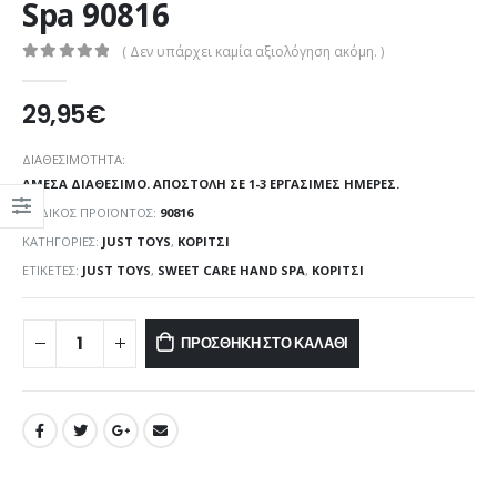
Spa 90816
( Δεν υπάρχει καμία αξιολόγηση ακόμη. )
0
out of 5
29,95
€
ΔΙΑΘΕΣΙΜΌΤΗΤΑ:
ΆΜΕΣΑ ΔΙΑΘΈΣΙΜΟ. ΑΠΟΣΤΟΛΉ ΣΕ 1-3 ΕΡΓΆΣΙΜΕΣ ΗΜΈΡΕΣ.
ΚΩΔΙΚΌΣ ΠΡΟΪΌΝΤΟΣ:
90816
ΚΑΤΗΓΟΡΊΕΣ:
JUST TOYS
,
ΚΟΡΊΤΣΙ
ΕΤΙΚΈΤΕΣ:
JUST TOYS
,
SWEET CARE HAND SPA
,
ΚΟΡΊΤΣΙ
ΠΡΟΣΘΉΚΗ ΣΤΟ ΚΑΛΆΘΙ