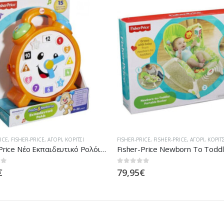
ICE
,
FISHER-PRICE
,
ΑΓΌΡΙ
,
ΚΟΡΊΤΣΙ
FISHER-PRICE
,
FISHER-PRICE
,
ΑΓΌΡΙ
,
ΚΟΡΊΤΣ
Fisher-Price Newborn To Toddler – Ριλάξ/Κούνια BCD28
 5
0
out of 5
€
39,95
€