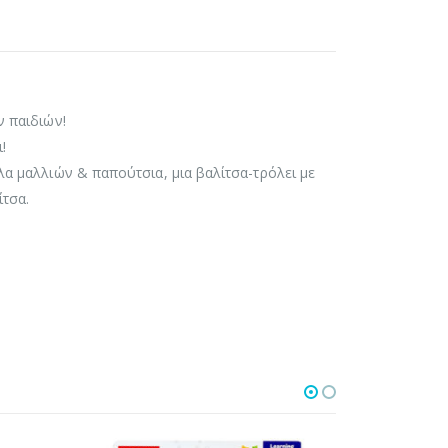
ν παιδιών!
!
λα μαλλιών & παπούτσια, μια βαλίτσα-τρόλει με
ίτσα.