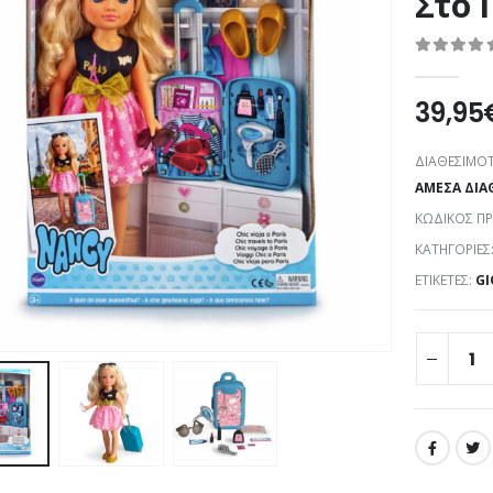
Στο 
0
out of 5
39,95
ΔΙΑΘΕΣΙΜΌΤ
ΆΜΕΣΑ ΔΙΑ
ΚΩΔΙΚΌΣ Π
ΚΑΤΗΓΟΡΊΕΣ
ΕΤΙΚΈΤΕΣ:
GI