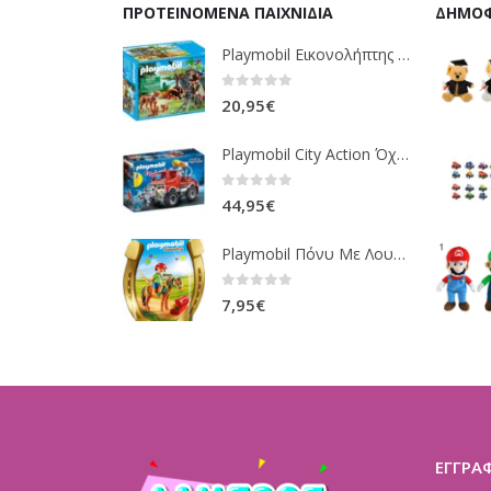
ΠΡΟΤΕΙΝΌΜΕΝΑ ΠΑΙΧΝΊΔΙΑ
ΔΗΜΟΦ
Playmobil Εικονολήπτης Και Οικογένεια Από Λύγκες 5561
0
out of 5
20,95
€
Playmobil City Action Όχημα Πυροσβεστικής Με Τροχαλία Ρυμούλκησης 9466
0
out of 5
44,95
€
Playmobil Πόνυ Με Λουλουδάκια Και Κοριτσάκι 6968
0
out of 5
7,95
€
ΕΓΓΡΑ