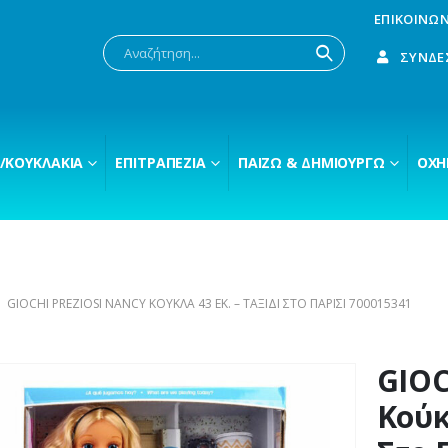
ΕΠΙΚΟΙΝΩΝ
ΣΎΝΔΕ
/ΚΟΥΚΛΆΚΙΑ
ΕΠΙΤΡΑΠΈΖΙΑ
ΠΑΊΖΩ & ΔΗΜΙΟΥΡΓΏ
ΟΧΉ
GIOCHI PREZIOSI NANCY ΚΟΎΚΛΑ 43 ΕΚ. – ΤΑΞΊΔΙ ΣΤΟ ΠΑΡΊΣΙ 700015341
GIOC
Κούκ