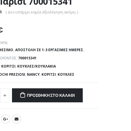
Παρίσι 700015341
( Δεν υπάρχει καμία αξιολόγηση ακόμη. )
€
ΗΤΑ:
ΘΈΣΙΜΟ. ΑΠΟΣΤΟΛΉ ΣΕ 1-3 ΕΡΓΆΣΙΜΕΣ ΗΜΈΡΕΣ.
ΡΟΪΌΝΤΟΣ:
700015341
:
ΚΟΡΊΤΣΙ
,
ΚΟΎΚΛΕΣ/ΚΟΥΚΛΆΚΙΑ
OCHI PREZIOSI
,
NANCY
,
ΚΟΡΊΤΣΙ
,
ΚΟΎΚΛΕΣ
ΠΡΟΣΘΉΚΗ ΣΤΟ ΚΑΛΆΘΙ