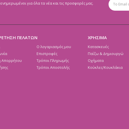
 ενημερωμένοι για όλα τα νέα και τις προσφορές μας.
ΡΕΤΗΣΗ ΠΕΛΑΤΩΝ
ΧΡΗΣΙΜΑ
α
Ο λογαριασμός μου
Κατασκευές
ωνία
Επιστροφές
Παίζω & Δημιουργώ
ή Απορρήτου
Τρόποι Πληρωμής
Οχήματα
ήσης
Τρόποι Αποστολής
Κούκλες/Κουκλάκια