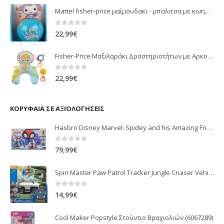
Mattel fisher-price μαίμουδακι - μπαλιτσα με κινηση JLB95
0
out of 5
22,99
€
Fisher-Price Μαξιλαράκι Δραστηριοτήτων με Αρκουδάκι (JHB44)
0
out of 5
22,99
€
ΚΟΡΥΦΑΊΑ ΣΕ ΑΞΙΟΛΟΓΉΣΕΙΣ
Hasbro Disney Marvel: Spidey and his Amazing Friends – Web-Quarters
0
out of 5
79,99
€
Spin Master Paw Patrol Tracker Jungle Cruiser Vehicle With Pup
0
out of 5
14,99
€
Cool Maker Popstyle Στούντιο Βραχιολιών (6067289)