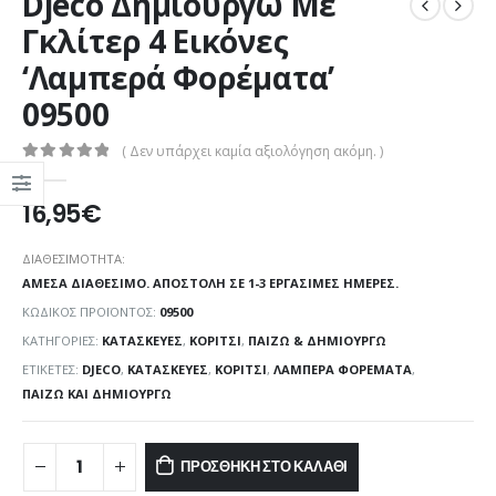
Djeco Δημιουργώ Με
Γκλίτερ 4 Εικόνες
‘Λαμπερά Φορέματα’
09500
( Δεν υπάρχει καμία αξιολόγηση ακόμη. )
0
out of 5
16,95
€
ΔΙΑΘΕΣΙΜΌΤΗΤΑ:
ΆΜΕΣΑ ΔΙΑΘΈΣΙΜΟ. ΑΠΟΣΤΟΛΉ ΣΕ 1-3 ΕΡΓΆΣΙΜΕΣ ΗΜΈΡΕΣ.
ΚΩΔΙΚΌΣ ΠΡΟΪΌΝΤΟΣ:
09500
ΚΑΤΗΓΟΡΊΕΣ:
ΚΑΤΑΣΚΕΥΈΣ
,
ΚΟΡΊΤΣΙ
,
ΠΑΊΖΩ & ΔΗΜΙΟΥΡΓΏ
ΕΤΙΚΈΤΕΣ:
DJECO
,
ΚΑΤΑΣΚΕΥΈΣ
,
ΚΟΡΊΤΣΙ
,
ΛΑΜΠΕΡΆ ΦΟΡΈΜΑΤΑ
,
ΠΑΊΖΩ ΚΑΙ ΔΗΜΙΟΥΡΓΏ
ΠΡΟΣΘΉΚΗ ΣΤΟ ΚΑΛΆΘΙ