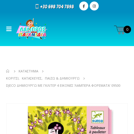
0
ΚΑΤΆΣΤΗΜΑ
ΚΟΡΊΤΣΙ
,
ΚΑΤΑΣΚΕΥΈΣ
,
ΠΑΊΖΩ & ΔΗΜΙΟΥΡΓΏ
DJECO ΔΗΜΙΟΥΡΓΏ ΜΕ ΓΚΛΊΤΕΡ 4 ΕΙΚΌΝΕΣ ‘ΛΑΜΠΕΡΆ ΦΟΡΈΜΑΤΑ’ 09500