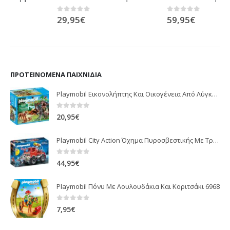
29,95
€
59,95
€
0
out of 5
0
out of 5
ΠΡΟΤΕΙΝΌΜΕΝΑ ΠΑΙΧΝΊΔΙΑ
Playmobil Εικονολήπτης Και Οικογένεια Από Λύγκες 5561
0
out of 5
20,95
€
Playmobil City Action Όχημα Πυροσβεστικής Με Τροχαλία Ρυμούλκησης 9466
0
out of 5
44,95
€
Playmobil Πόνυ Με Λουλουδάκια Και Κοριτσάκι 6968
0
out of 5
7,95
€