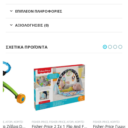
ΕΠΙΠΛΈΟΝ ΠΛΗΡΟΦΟΡΊΕΣ
ΑΞΙΟΛΟΓΉΣΕΙΣ (0)
ΣΧΕΤΙΚΆ ΠΡΟΪΌΝΤΑ
FISHER-PRICE
,
FISHER-PRICE
,
ΑΓΌΡΙ
,
ΚΟΡΊΤΣΙ
FISHER-PRICE
,
ΚΟΡΊΤΣΙ
Fisher-Price 2 Σε 1 Flip And Fun Φορητό Γυμναστήριο FXC14
Fisher-Price Γυμναστήριο – Μουσικό Πιανάκι – Ροζ BLN02