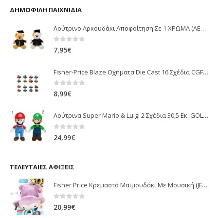
ΔΗΜΟΦΙΛΉ ΠΑΙΧΝΊΔΙΑ
Λούτρινο Αρκουδάκι Αποφοίτηση Σε 1 ΧΡΩΜΑ (ΛΕΥΚΟ)25Εκ 1850
0
out of 5
7,95
€
Fisher-Price Blaze Οχήματα Die Cast 16 Σχέδια CGF20
0
out of 5
8,99
€
Λούτρινα Super Mario & Luigi 2 Σχέδια 30,5 Εκ. GOL13769
0
out of 5
24,99
€
ΤΕΛΕΥΤΑΊΕΣ ΑΦΊΞΕΙΣ
Fisher Price Κρεμαστό Μαϊμουδάκι Με Μουσική (JFF02)
0
out of 5
20,99
€