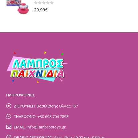
0
out of 5
29,99
€
ΠΛΗΡΟΦΟΡΙΕΣ
ΔΙΕΥΘΥΝΣΗ:
Βασιλίσσης Όλγας 167
ΤΗΛΕΦΩΝΟ:
+30 698 704 7898
EMAIL:
info@lambrostoys.gr
ΩΡΑΡΙΟ ΛΕΙΤΟΥΡΓΙΑΣ:
Δευ - Παρ / 9:00 πμ - 9:00 μμ