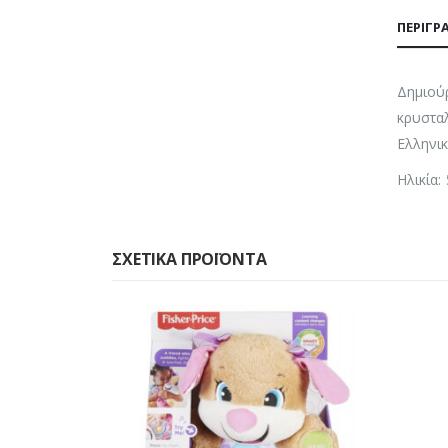
ΠΕΡΙΓΡ
Δημιούρ
κρυσταλ
Ελληνικά
Ηλικία:
ΣΧΕΤΙΚΆ ΠΡΟΪΌΝΤΑ