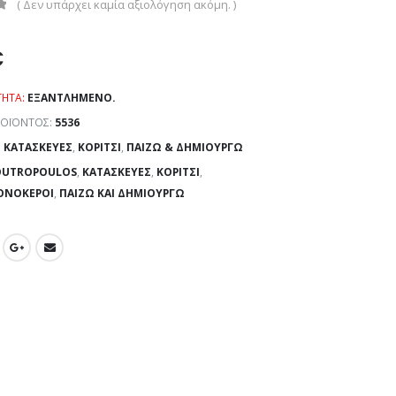
( Δεν υπάρχει καμία αξιολόγηση ακόμη. )
€
ΤΗΤΑ:
ΕΞΑΝΤΛΗΜΈΝΟ.
ΡΟΪΌΝΤΟΣ:
5536
:
ΚΑΤΑΣΚΕΥΈΣ
,
ΚΟΡΊΤΣΙ
,
ΠΑΊΖΩ & ΔΗΜΙΟΥΡΓΏ
OUTROPOULOS
,
ΚΑΤΑΣΚΕΥΈΣ
,
ΚΟΡΊΤΣΙ
,
ΟΝΌΚΕΡΟΙ
,
ΠΑΊΖΩ ΚΑΙ ΔΗΜΙΟΥΡΓΏ