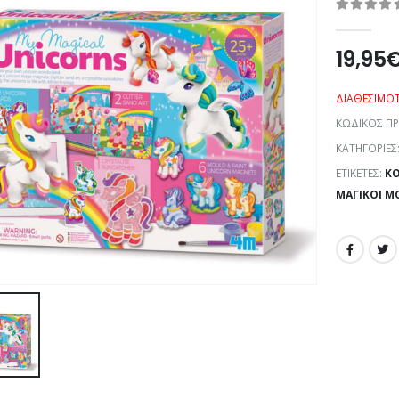
0
out of 5
19,95
ΔΙΑΘΕΣΙΜΌ
ΚΩΔΙΚΌΣ Π
ΚΑΤΗΓΟΡΊΕΣ
ΕΤΙΚΈΤΕΣ:
K
ΜΑΓΙΚΟΊ Μ