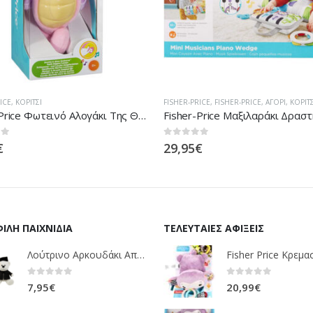
ICE
,
FISHER-PRICE
,
ΑΓΌΡΙ
,
ΚΟΡΊΤΣΙ
FISHER-PRICE
,
FISHER-PRICE
,
ΑΓΌΡΙ
,
ΚΟΡΊΤΣ
Fisher-Price Μαξιλαράκι Δραστηριοτήτων Με Φορητό Πιανάκι GJD27
 5
0
out of 5
€
24,95
€
ΙΛΉ ΠΑΙΧΝΊΔΙΑ
ΤΕΛΕΥΤΑΊΕΣ ΑΦΊΞΕΙΣ
Λούτρινο Αρκουδάκι Αποφοίτηση Σε 1 ΧΡΩΜΑ (ΛΕΥΚΟ)25Εκ 1850
0
out of 5
0
out of 5
7,95
€
20,99
€