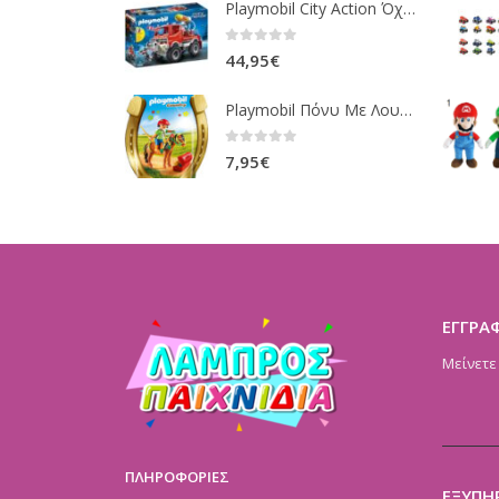
Playmobil City Action Όχημα Πυροσβεστικής Με Τροχαλία Ρυμούλκησης 9466
0
out of 5
44,95
€
Playmobil Πόνυ Με Λουλουδάκια Και Κοριτσάκι 6968
0
out of 5
7,95
€
ΕΓΓΡΑ
Μείνετε
ΠΛΗΡΟΦΟΡΙΕΣ
ΕΞΥΠΗ