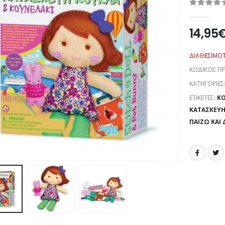
0
out of 5
14,95
ΔΙΑΘΕΣΙΜΌ
ΚΩΔΙΚΌΣ Π
ΚΑΤΗΓΟΡΊΕΣ
ΕΤΙΚΈΤΕΣ:
K
ΚΑΤΑΣΚΕΥΉ
ΠΑΊΖΩ ΚΑΙ