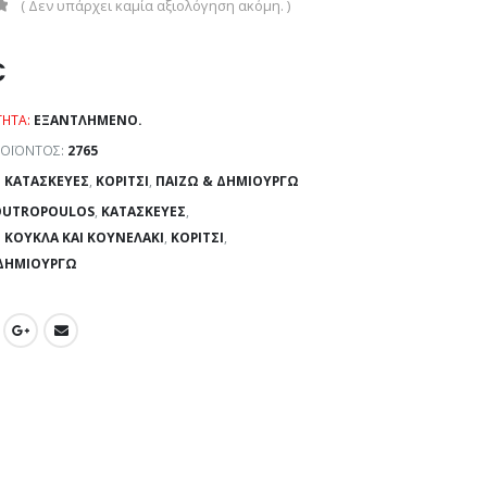
( Δεν υπάρχει καμία αξιολόγηση ακόμη. )
€
ΤΗΤΑ:
ΕΞΑΝΤΛΗΜΈΝΟ.
ΡΟΪΌΝΤΟΣ:
2765
:
ΚΑΤΑΣΚΕΥΈΣ
,
ΚΟΡΊΤΣΙ
,
ΠΑΊΖΩ & ΔΗΜΙΟΥΡΓΏ
OUTROPOULOS
,
ΚΑΤΑΣΚΕΥΈΣ
,
 ΚΟΎΚΛΑ ΚΑΙ ΚΟΥΝΕΛΆΚΙ
,
ΚΟΡΊΤΣΙ
,
 ΔΗΜΙΟΥΡΓΏ