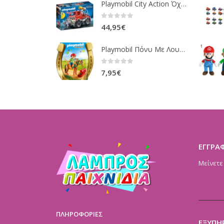
Playmobil City Action Όχημα Πυροσβεστικής Με Τροχαλία Ρυμούλκησης 9466
0
out of 5
44,95
€
Playmobil Πόνυ Με Λουλουδάκια Και Κοριτσάκι 6968
0
out of 5
7,95
€
ΕΓΓΡΑ
Μείνετε
ΠΛΗΡΟΦΟΡΙΕΣ
ΕΞΥΠΗ