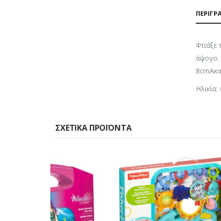
ΠΕΡΙΓΡ
Φτιάξε 
άψογο. 
8cmΑκα
Ηλικία:
ΣΧΕΤΙΚΆ ΠΡΟΪΌΝΤΑ