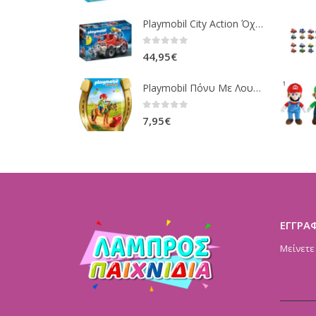
Playmobil City Action Όχημα Πυροσβεστικής Με Τροχαλία Ρυμούλκησης 9466
0
out of 5
44,95
€
Playmobil Πόνυ Με Λουλουδάκια Και Κοριτσάκι 6968
0
out of 5
7,95
€
ΕΓΓΡΑ
Μείνετε