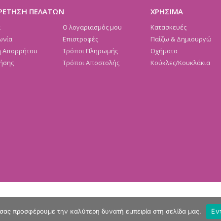
ΡΕΤΗΣΗ ΠΕΛΑΤΩΝ
ΧΡΗΣΙΜΑ
α
Ο λογαριασμός μου
Κατασκευές
ωνία
Επιστροφές
Παίζω & Δημιουργώ
ή Απορρήτου
Τρόποι Πληρωμής
Οχήματα
ήσης
Τρόποι Αποστολής
Κούκλες/Κουκλάκια
 σας προσφέρουμε την καλύτερη δυνατή εμπειρία στη σελίδα μας.
Εν