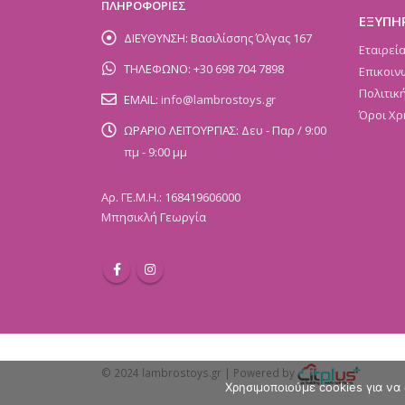
ΠΛΗΡΟΦΟΡΙΕΣ
ΕΞΥΠΗ
ΔΙΕΥΘΥΝΣΗ:
Βασιλίσσης Όλγας 167
Εταιρεί
ΤΗΛΕΦΩΝΟ:
+30 698 704 7898
Επικοιν
Πολιτικ
EMAIL:
info@lambrostoys.gr
Όροι Χρ
ΩΡΑΡΙΟ ΛΕΙΤΟΥΡΓΙΑΣ:
Δευ - Παρ / 9:00
πμ - 9:00 μμ
Αρ. ΓΕ.Μ.Η.: 168419606000
Μπησικλή Γεωργία
© 2024 lambrostoys.gr | Powered by
Χρησιμοποιούμε cookies για να