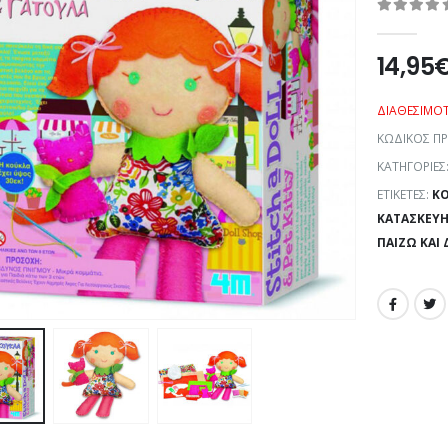
0
out of 5
14,95
ΔΙΑΘΕΣΙΜΌ
ΚΩΔΙΚΌΣ Π
ΚΑΤΗΓΟΡΊΕΣ
ΕΤΙΚΈΤΕΣ:
K
ΚΑΤΑΣΚΕΥΉ
ΠΑΊΖΩ ΚΑΙ