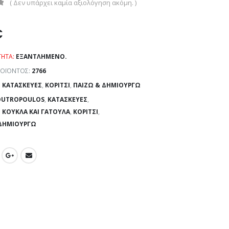
( Δεν υπάρχει καμία αξιολόγηση ακόμη. )
€
ΤΗΤΑ:
ΕΞΑΝΤΛΗΜΈΝΟ.
ΡΟΪΌΝΤΟΣ:
2766
:
ΚΑΤΑΣΚΕΥΈΣ
,
ΚΟΡΊΤΣΙ
,
ΠΑΊΖΩ & ΔΗΜΙΟΥΡΓΏ
OUTROPOULOS
,
ΚΑΤΑΣΚΕΥΈΣ
,
 ΚΟΎΚΛΑ ΚΑΙ ΓΑΤΟΎΛΑ
,
ΚΟΡΊΤΣΙ
,
 ΔΗΜΙΟΥΡΓΏ