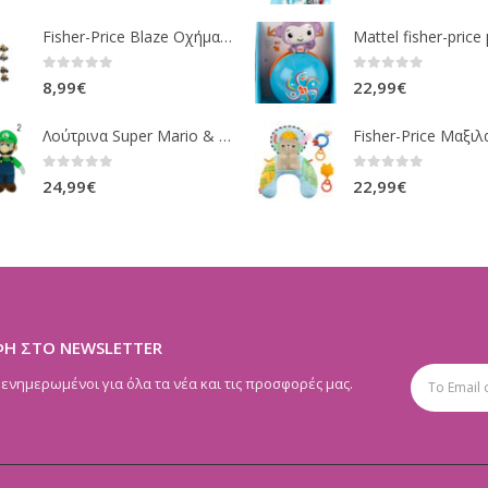
Fisher-Price Blaze Οχήματα Die Cast 16 Σχέδια CGF20
0
out of 5
0
out of 5
8,99
€
22,99
€
Λούτρινα Super Mario & Luigi 2 Σχέδια 30,5 Εκ. GOL13769
0
out of 5
0
out of 5
24,99
€
22,99
€
ΦΗ ΣΤΟ NEWSLETTER
 ενημερωμένοι για όλα τα νέα και τις προσφορές μας.