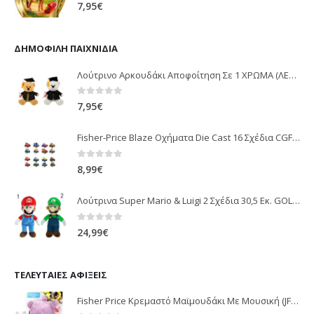
0
out of 5
7,95
€
ΔΗΜΟΦΙΛΉ ΠΑΙΧΝΊΔΙΑ
Λούτρινο Αρκουδάκι Αποφοίτηση Σε 1 ΧΡΩΜΑ (ΛΕΥΚΟ)25Εκ 1850
0
out of 5
7,95
€
Fisher-Price Blaze Οχήματα Die Cast 16 Σχέδια CGF20
0
out of 5
8,99
€
Λούτρινα Super Mario & Luigi 2 Σχέδια 30,5 Εκ. GOL13769
0
out of 5
24,99
€
ΤΕΛΕΥΤΑΊΕΣ ΑΦΊΞΕΙΣ
Fisher Price Κρεμαστό Μαϊμουδάκι Με Μουσική (JFF02)