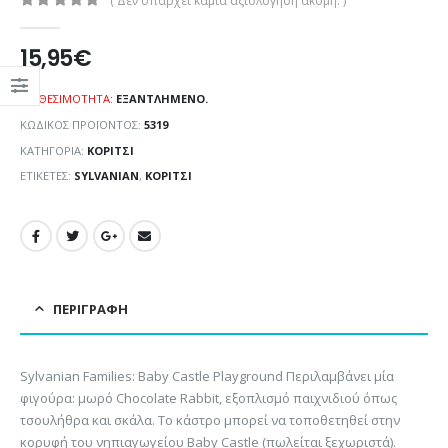
( Δεν υπάρχει καμία αξιολόγηση ακόμη. )
0
out of 5
15,95
€
ΔΙΑΘΕΣΙΜΌΤΗΤΑ:
ΕΞΑΝΤΛΗΜΈΝΟ.
ΚΩΔΙΚΌΣ ΠΡΟΪΌΝΤΟΣ:
5319
ΚΑΤΗΓΟΡΊΑ:
ΚΟΡΊΤΣΙ
ΕΤΙΚΈΤΕΣ:
SYLVANIAN
,
ΚΟΡΊΤΣΙ
ΠΕΡΙΓΡΑΦΉ
Sylvanian Families: Baby Castle Playground Περιλαμβάνει μία
φιγούρα: μωρό Chocolate Rabbit, εξοπλισμό παιχνιδιού όπως
τσουλήθρα και σκάλα. Το κάστρο μπορεί να τοποθετηθεί στην
κορυφή του νηπιαγωγείου Baby Castle (πωλείται ξεχωριστά).