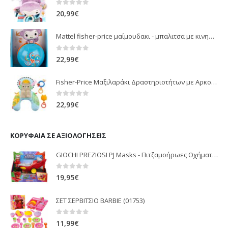
0
out of 5
20,99
€
Mattel fisher-price μαίμουδακι - μπαλιτσα με κινηση JLB95
0
out of 5
22,99
€
Fisher-Price Μαξιλαράκι Δραστηριοτήτων με Αρκουδάκι (JHB44)
0
out of 5
22,99
€
ΚΟΡΥΦΑΊΑ ΣΕ ΑΞΙΟΛΟΓΉΣΕΙΣ
GIOCHI PREZIOSI PJ Masks - Πιτζαμοήρωες Οχήματα Speed Booster Με Φιγούρα Owl-Glitter PJM60200
0
out of 5
19,95
€
ΣΕΤ ΣΕΡΒΙΤΣΙΟ BARBIE (01753)
0
out of 5
11,99
€