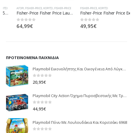
ΑΓΌΡΙ
,
FISHER-PRICE
,
ΚΟΡΊΤΣΙ
,
FISHER-PRICE
FISHER-PRICE
,
ΚΟΡΊΤΣΙ
Fisher-Price Fisher Price Laugh And Learn Εκπαιδευτικό Τραπέζι DRH43
Fisher-Price Fisher Price Εκπαιδευτική Στρατα Σκυλάκι Smart Stages Ροζ FTC68
64,99
€
49,95
€
0
out of 5
0
out of 5
ΠΡΟΤΕΙΝΌΜΕΝΑ ΠΑΙΧΝΊΔΙΑ
Playmobil Εικονολήπτης Και Οικογένεια Από Λύγκες 5561
0
out of 5
20,95
€
Playmobil City Action Όχημα Πυροσβεστικής Με Τροχαλία Ρυμούλκησης 9466
0
out of 5
44,95
€
Playmobil Πόνυ Με Λουλουδάκια Και Κοριτσάκι 6968