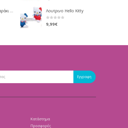
Fisher-Price Μαξιλαράκι Δραστηριοτήτων με Αρκουδάκι (JHB44)
Λουτρινο Hello Kitty
0
out of 5
9,99
€
Κατάστημα
Προσφορές