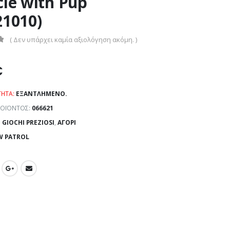
cle with Pup
21010)
( Δεν υπάρχει καμία αξιολόγηση ακόμη. )
€
ΤΗΤΑ:
ΕΞΑΝΤΛΗΜΈΝΟ.
ΡΟΪΌΝΤΟΣ:
066621
:
GIOCHI PREZIOSI
,
ΑΓΌΡΙ
W PATROL