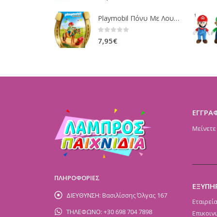
Playmobil Πόνυ Με Λουλουδάκια Και Κοριτσάκι 6968
0
out of 5
7,95
€
ΕΓΓΡΑ
Μείνετε
ΠΛΗΡΟΦΟΡΙΕΣ
ΕΞΥΠΗ
ΔΙΕΥΘΥΝΣΗ:
Βασιλίσσης Όλγας 167
Εταιρεί
ΤΗΛΕΦΩΝΟ:
+30 698 704 7898
Επικοιν