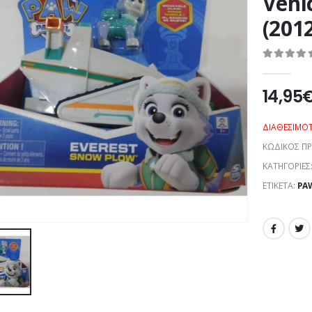
Vehi
(201
0
out of 5
14,95
ΔΙΑΘΕΣΙΜΌ
ΚΩΔΙΚΌΣ Π
ΚΑΤΗΓΟΡΊΕΣ
ΕΤΙΚΈΤΑ:
PA