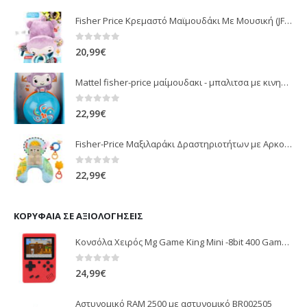
Fisher Price Κρεμαστό Μαϊμουδάκι Με Μουσική (JFF02)
0
out of 5
20,99
€
Mattel fisher-price μαίμουδακι - μπαλιτσα με κινηση JLB95
0
out of 5
22,99
€
Fisher-Price Μαξιλαράκι Δραστηριοτήτων με Αρκουδάκι (JHB44)
0
out of 5
22,99
€
ΚΟΡΥΦΑΊΑ ΣΕ ΑΞΙΟΛΟΓΉΣΕΙΣ
Κονσόλα Χειρός Mg Game King Mini -8bit 400 Games 2.8” LCD
0
out of 5
24,99
€
Αστυνομικό RAM 2500 με αστυνομικό BR002505