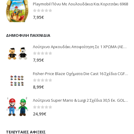
Playmobil Πόνυ Με Λουλουδάκια Και Κοριτσάκι 6968
0
out of 5
7,95
€
ΔΗΜΟΦΙΛΉ ΠΑΙΧΝΊΔΙΑ
Λούτρινο Αρκουδάκι Αποφοίτηση Σε 1 ΧΡΩΜΑ (ΛΕΥΚΟ)25Εκ 1850
0
out of 5
7,95
€
Fisher-Price Blaze Οχήματα Die Cast 16 Σχέδια CGF20
0
out of 5
8,99
€
Λούτρινα Super Mario & Luigi 2 Σχέδια 30,5 Εκ. GOL13769
0
out of 5
24,99
€
ΤΕΛΕΥΤΑΊΕΣ ΑΦΊΞΕΙΣ