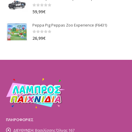
0
out of 5
59,99
€
Peppa Pig Peppas Zoo Experience (F6431)
0
out of 5
26,99
€
ΠΛΗΡΟΦΟΡΙΕΣ
ΔΙΕΥΘΥΝΣΗ:
Βασιλίσσης Όλγας 167