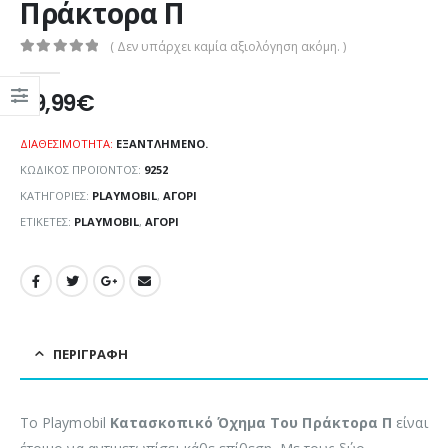
Πράκτορα Π
( Δεν υπάρχει καμία αξιολόγηση ακόμη. )
0
out of 5
29,99
€
ΔΙΑΘΕΣΙΜΌΤΗΤΑ:
ΕΞΑΝΤΛΗΜΈΝΟ.
ΚΩΔΙΚΌΣ ΠΡΟΪΌΝΤΟΣ:
9252
ΚΑΤΗΓΟΡΊΕΣ:
PLAYMOBIL
,
ΑΓΌΡΙ
ΕΤΙΚΈΤΕΣ:
PLAYMOBIL
,
ΑΓΌΡΙ
ΠΕΡΙΓΡΑΦΉ
Το Playmobil
Κατασκοπικό Όχημα Του Πράκτορα Π
είναι