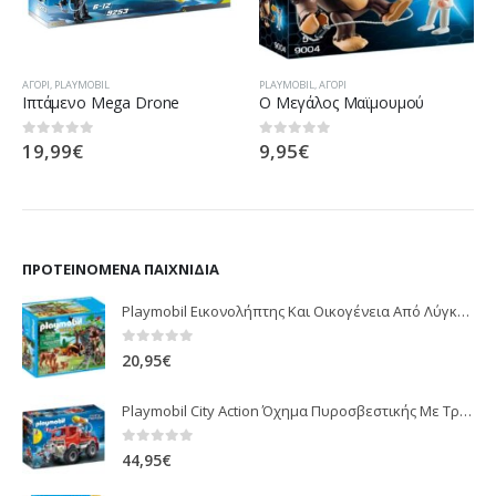
ΑΓΌΡΙ
,
PLAYMOBIL
PLAYMOBIL
,
ΑΓΌΡΙ
Ιπτάμενο Mega Drone
Ο Μεγάλος Μαϊμουμού
19,99
€
9,95
€
0
out of 5
0
out of 5
ΠΡΟΤΕΙΝΌΜΕΝΑ ΠΑΙΧΝΊΔΙΑ
Playmobil Εικονολήπτης Και Οικογένεια Από Λύγκες 5561
0
out of 5
20,95
€
Playmobil City Action Όχημα Πυροσβεστικής Με Τροχαλία Ρυμούλκησης 9466
0
out of 5
44,95
€