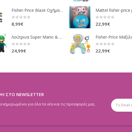
Fisher-Price Blaze Οχήματα Die Cast 16 Σχέδια CGF20
0
out of 5
0
out of 5
8,99
€
22,99
€
Λούτρινα Super Mario & Luigi 2 Σχέδια 30,5 Εκ. GOL13769
0
out of 5
0
out of 5
24,99
€
22,99
€
ΦΗ ΣΤΟ NEWSLETTER
 ενημερωμένοι για όλα τα νέα και τις προσφορές μας.