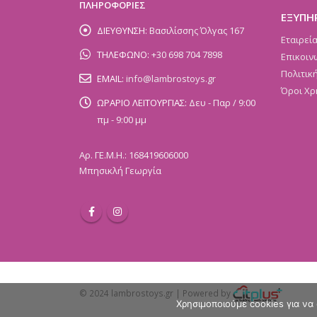
ΠΛΗΡΟΦΟΡΙΕΣ
ΕΞΥΠΗ
ΔΙΕΥΘΥΝΣΗ:
Βασιλίσσης Όλγας 167
Εταιρεί
ΤΗΛΕΦΩΝΟ:
+30 698 704 7898
Επικοιν
Πολιτικ
EMAIL:
info@lambrostoys.gr
Όροι Χρ
ΩΡΑΡΙΟ ΛΕΙΤΟΥΡΓΙΑΣ:
Δευ - Παρ / 9:00
πμ - 9:00 μμ
Αρ. ΓΕ.Μ.Η.: 168419606000
Μπησικλή Γεωργία
© 2024 lambrostoys.gr | Powered by
Χρησιμοποιούμε cookies για να