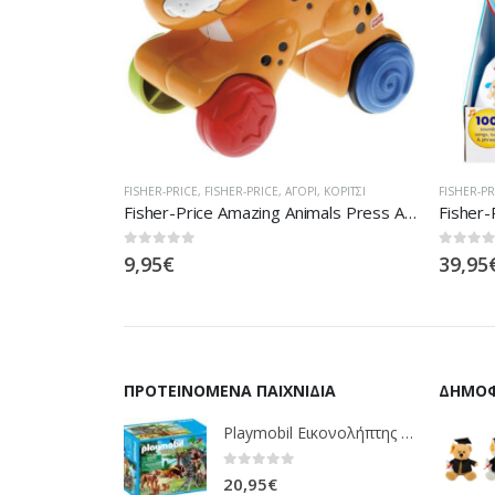
Ι
,
ΚΟΡΊΤΣΙ
FISHER-PRICE
,
FISHER-PRICE
,
ΑΓΌΡΙ
,
ΚΟΡΊΤΣΙ
FISHER-PR
Fisher-Price Amazing Animals Press And Go Τσιτάχ N8160 / N8162
Fisher-Price Fisher Price Laugh And Learn Εκπαιδευτική Υδρόγειος FBR29
0
out of 5
0
out of
39,95
€
64,95
ΠΡΟΤΕΙΝΌΜΕΝΑ ΠΑΙΧΝΊΔΙΑ
ΔΗΜΟΦ
Playmobil Εικονολήπτης Και Οικογένεια Από Λύγκες 5561
0
out of 5
20,95
€