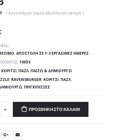
3
( Δεν υπάρχει καμία αξιολόγηση ακόμη. )
€
ΗΤΑ:
ΘΈΣΙΜΟ. ΑΠΟΣΤΟΛΉ ΣΕ 1-3 ΕΡΓΆΣΙΜΕΣ ΗΜΈΡΕΣ.
ΡΟΪΌΝΤΟΣ:
10053
:
ΚΟΡΊΤΣΙ
,
ΠΑΖΛ
,
ΠΑΊΖΩ & ΔΗΜΙΟΥΡΓΏ
ZZLE
,
RAVENSBURGER
,
ΚΟΡΊΤΣΙ
,
ΠΑΖΛ
,
 ΔΗΜΙΟΥΡΓΏ
,
ΠΡΙΓΚΊΠΙΣΣΕΣ
ΠΡΟΣΘΉΚΗ ΣΤΟ ΚΑΛΆΘΙ