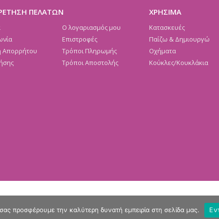
ΡΕΤΗΣΗ ΠΕΛΑΤΩΝ
ΧΡΗΣΙΜΑ
α
Ο λογαριασμός μου
Κατασκευές
ωνία
Επιστροφές
Παίζω & Δημιουργώ
ή Απορρήτου
Τρόποι Πληρωμής
Οχήματα
ήσης
Τρόποι Αποστολής
Κούκλες/Κουκλάκια
 σας προσφέρουμε την καλύτερη δυνατή εμπειρία στη σελίδα μας.
Εν