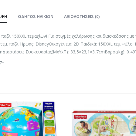
ΑΦΉ
ΟΔΗΓΌΣ ΗΛΙΚΙΏΝ
ΑΞΙΟΛΟΓΉΣΕΙΣ (0)
 παζλ 150XXL τεμαχίων! Για στιγμές χαλάρωσης και διασκέδασης με
τεμ. παζλ Ήρωας: DisneyΟικογένεια: 2D Παιδικά: 150XXL τεμ.Φύλο: 
Διαστάσεις Συσκευασίας(ΜxΥxΠ): 33,5×23,1×3,7cmΒάρος(kg): 0.49
 7+