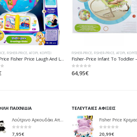
ICE
,
FISHER-PRICE
,
ΑΓΌΡΙ
,
ΚΟΡΊΤΣΙ
ΑΓΌΡΙ
,
FISHER-PRICE
,
ΚΟΡΊΤΣΙ
,
FISHER-PRIC
Fisher-Price Infant To Toddler – Ριλάξ/ Κούνια CBF52
 5
0
out of 5
€
39,95
€
ΙΛΉ ΠΑΙΧΝΊΔΙΑ
ΤΕΛΕΥΤΑΊΕΣ ΑΦΊΞΕΙΣ
Λούτρινο Αρκουδάκι Αποφοίτηση Σε 1 ΧΡΩΜΑ (ΛΕΥΚΟ)25Εκ 1850
0
out of 5
0
out of 5
7,95
€
20,99
€