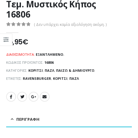
Τεμ. Μυστικός Κήπος
16806
( Δεν υπάρχει καμία αξιολόγηση ακόμη. )
0
out of 5
15,95
€
ΔΙΑΘΕΣΙΜΌΤΗΤΑ:
ΕΞΑΝΤΛΗΜΈΝΟ.
ΚΩΔΙΚΌΣ ΠΡΟΪΌΝΤΟΣ:
16806
ΚΑΤΗΓΟΡΊΕΣ:
ΚΟΡΊΤΣΙ
,
ΠΑΖΛ
,
ΠΑΊΖΩ & ΔΗΜΙΟΥΡΓΏ
ΕΤΙΚΈΤΕΣ:
RAVENSBURGER
,
ΚΟΡΊΤΣΙ
,
ΠΑΖΛ
ΠΕΡΙΓΡΑΦΉ