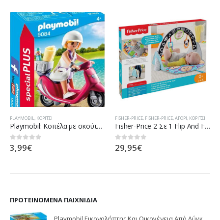
ΟΧΉΜΑΤΑ
PLAYMOBIL
,
ΚΟΡΊΤΣΙ
FISHER-PRICE
,
FISHER-PRICE
,
ΑΓΌΡΙ
,
ΚΟΡΊΤΣΙ
Playmobil: Κοπέλα με σκούτερ 9084
Fisher-Price 2 Σε 1 Flip And Fun Φορητό Γυμναστήριο FXC14
3,99
€
29,95
€
0
out of 5
0
out of 5
ΠΡΟΤΕΙΝΌΜΕΝΑ ΠΑΙΧΝΊΔΙΑ
Playmobil Εικονολήπτης Και Οικογένεια Από Λύγκες 5561