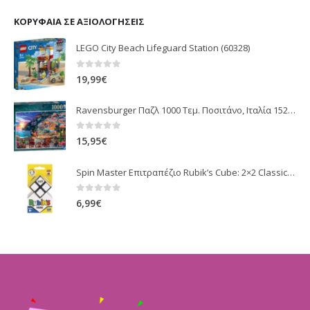
ΚΟΡΥΦΑΊΑ ΣΕ ΑΞΙΟΛΟΓΉΣΕΙΣ
LEGO City Beach Lifeguard Station (60328)
0
out of 5
19,99
€
Ravensburger Παζλ 1000 Τεμ. Ποσιτάνο, Ιταλία 15263
0
out of 5
15,95
€
Spin Master Επιτραπέζιο Rubik’s Cube: 2×2 Classic Colour-Matching Puzzle – Pocket Size (6064345)
0
out of 5
6,99
€