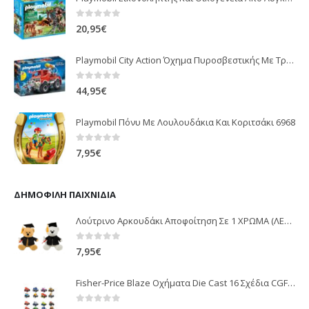
0
out of 5
20,95
€
Playmobil City Action Όχημα Πυροσβεστικής Με Τροχαλία Ρυμούλκησης 9466
0
out of 5
44,95
€
Playmobil Πόνυ Με Λουλουδάκια Και Κοριτσάκι 6968
0
out of 5
7,95
€
ΔΗΜΟΦΙΛΉ ΠΑΙΧΝΊΔΙΑ
Λούτρινο Αρκουδάκι Αποφοίτηση Σε 1 ΧΡΩΜΑ (ΛΕΥΚΟ)25Εκ 1850
0
out of 5
7,95
€
Fisher-Price Blaze Οχήματα Die Cast 16 Σχέδια CGF20
0
out of 5