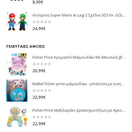
8,99
€
Λούτρινα Super Mario & Luigi 2 Σχέδια 30,5 Εκ. GOL13769
0
out of 5
24,99
€
ΤΕΛΕΥΤΑΊΕΣ ΑΦΊΞΕΙΣ
Fisher Price Κρεμαστό Μαϊμουδάκι Με Μουσική (JFF02)
0
out of 5
20,99
€
Mattel fisher-price μαίμουδακι - μπαλιτσα με κινηση JLB95
0
out of 5
22,99
€
Fisher-Price Μαξιλαράκι Δραστηριοτήτων με Αρκουδάκι (JHB44)
0
out of 5
22,99
€