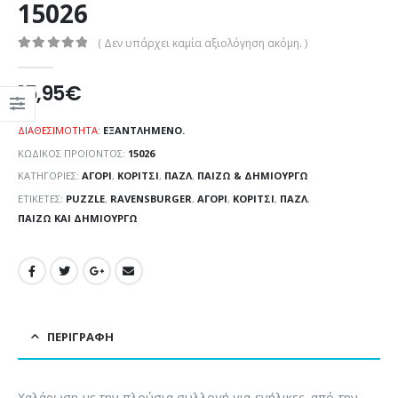
15026
( Δεν υπάρχει καμία αξιολόγηση ακόμη. )
0
out of 5
15,95
€
ΔΙΑΘΕΣΙΜΌΤΗΤΑ:
ΕΞΑΝΤΛΗΜΈΝΟ.
ΚΩΔΙΚΌΣ ΠΡΟΪΌΝΤΟΣ:
15026
ΚΑΤΗΓΟΡΊΕΣ:
ΑΓΌΡΙ
,
ΚΟΡΊΤΣΙ
,
ΠΑΖΛ
,
ΠΑΊΖΩ & ΔΗΜΙΟΥΡΓΏ
ΕΤΙΚΈΤΕΣ:
PUZZLE
,
RAVENSBURGER
,
ΑΓΌΡΙ
,
ΚΟΡΊΤΣΙ
,
ΠΑΖΛ
,
ΠΑΊΖΩ ΚΑΙ ΔΗΜΙΟΥΡΓΏ
ΠΕΡΙΓΡΑΦΉ
Χαλάρωση με την πλούσια συλλογή για ενήλικες, από την