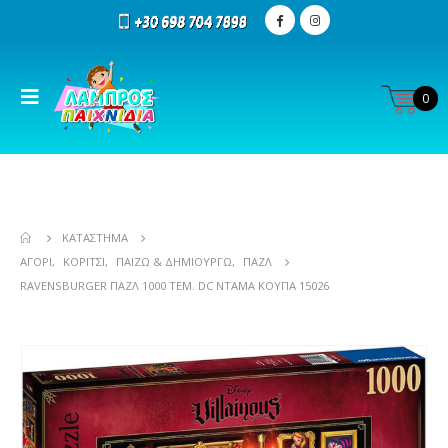
0
ΚΑΤΆΣΤΗΜΑ
ΑΓΌΡΙ
,
ΚΟΡΊΤΣΙ
,
ΠΑΊΖΩ & ΔΗΜΙΟΥΡΓΏ
,
ΠΑΖΛ
RAVENSBURGER ΠΑΖΛ 1000 ΤΕΜ. DC ΝΤΆΜΑ ΚΟΎΠΑ 15026