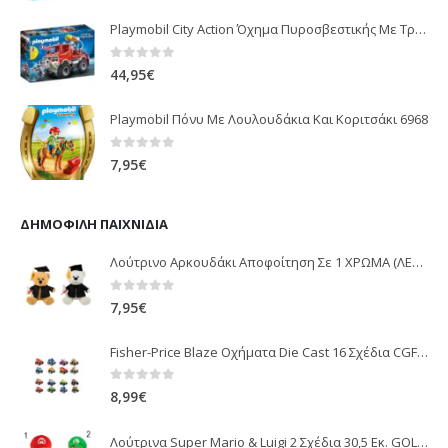
Playmobil City Action Όχημα Πυροσβεστικής Με Τροχαλία Ρυμούλκησης 9466
0
out of 5
44,95
€
Playmobil Πόνυ Με Λουλουδάκια Και Κοριτσάκι 6968
0
out of 5
7,95
€
ΔΗΜΟΦΙΛΉ ΠΑΙΧΝΊΔΙΑ
Λούτρινο Αρκουδάκι Αποφοίτηση Σε 1 ΧΡΩΜΑ (ΛΕΥΚΟ)25Εκ 1850
0
out of 5
7,95
€
Fisher-Price Blaze Οχήματα Die Cast 16 Σχέδια CGF20
0
out of 5
8,99
€
Λούτρινα Super Mario & Luigi 2 Σχέδια 30,5 Εκ. GOL13769