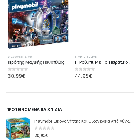
PLAYMOBIL
,
ΑΓΌΡΙ
ΑΓΌΡΙ
,
PLAYMOBIL
Ιερό της Μαγικής Πανοπλίας
H Ρούμπι Με Το Πειρατικό Chameleon
30,99
€
44,95
€
0
out of 5
0
out of 5
ΠΡΟΤΕΙΝΌΜΕΝΑ ΠΑΙΧΝΊΔΙΑ
Playmobil Εικονολήπτης Και Οικογένεια Από Λύγκες 5561
0
out of 5
20,95
€