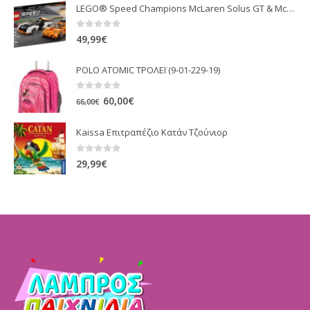
LEGO® Speed Champions McLaren Solus GT & McLaren F1 LM (76918)
0
out of 5
49,99
€
POLO ATOMIC TΡΟΛΕΪ (9-01-229-19)
0
out of 5
Original
Η
60,00
€
66,00
€
price
τρέχουσα
Kaissa Επιτραπέζιο Κατάν Τζούνιορ
was:
τιμή
66,00€.
είναι:
0
out of 5
29,99
€
60,00€.