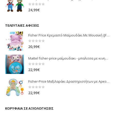
0
out of 5
24,99
€
ΤΕΛΕΥΤΑΊΕΣ ΑΦΊΞΕΙΣ
Fisher Price Κρεμαστό Μαϊμουδάκι Με Μουσική (JFF02)
0
out of 5
20,99
€
Mattel fisher-price μαίμουδακι - μπαλιτσα με κινηση JLB95
0
out of 5
22,99
€
Fisher-Price Μαξιλαράκι Δραστηριοτήτων με Αρκουδάκι (JHB44)
0
out of 5
22,99
€
ΚΟΡΥΦΑΊΑ ΣΕ ΑΞΙΟΛΟΓΉΣΕΙΣ