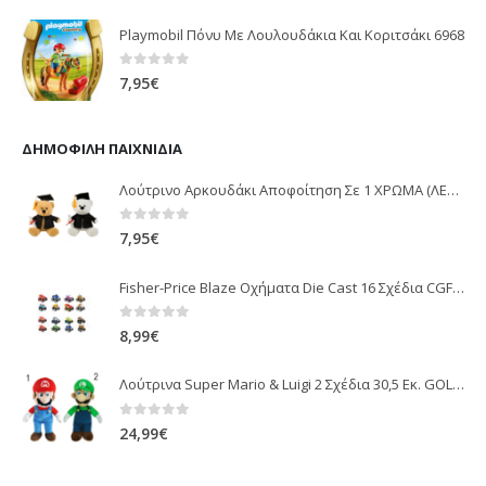
Playmobil Πόνυ Με Λουλουδάκια Και Κοριτσάκι 6968
0
out of 5
7,95
€
ΔΗΜΟΦΙΛΉ ΠΑΙΧΝΊΔΙΑ
Λούτρινο Αρκουδάκι Αποφοίτηση Σε 1 ΧΡΩΜΑ (ΛΕΥΚΟ)25Εκ 1850
0
out of 5
7,95
€
Fisher-Price Blaze Οχήματα Die Cast 16 Σχέδια CGF20
0
out of 5
8,99
€
Λούτρινα Super Mario & Luigi 2 Σχέδια 30,5 Εκ. GOL13769
0
out of 5
24,99
€