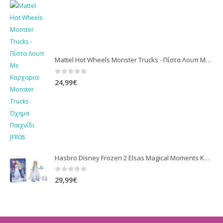
Mattel Hot Wheels Monster Trucks - Πίστα Λουπ Με Καρχαρια Monster Trucks Όχημα Παιχνίδι JFR08
0
out of 5
24,99
€
Hasbro Disney Frozen 2 Elsas Magical Moments Κούκλα Με Ήχους Φράσεις (F2230)
0
out of 5
29,99
€