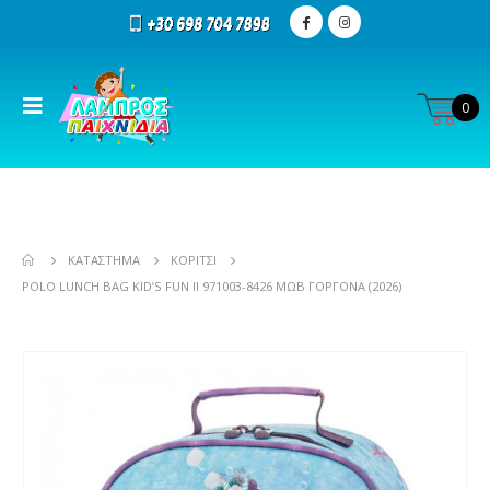
0
ΚΑΤΆΣΤΗΜΑ
ΚΟΡΊΤΣΙ
POLO LUNCH BAG KID’S FUN II 971003-8426 ΜΩΒ ΓΟΡΓΟΝΑ (2026)