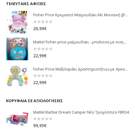
ΤΕΛΕΥΤΑΊΕΣ ΑΦΊΞΕΙΣ
Fisher Price Κρεμαστό Μαϊμουδάκι Με Μουσική (JFF02)
0
out of 5
20,99
€
Mattel fisher-price μαίμουδακι - μπαλιτσα με κινηση JLB95
0
out of 5
22,99
€
Fisher-Price Μαξιλαράκι Δραστηριοτήτων με Αρκουδάκι (JHB44)
0
out of 5
22,99
€
ΚΟΡΥΦΑΊΑ ΣΕ ΑΞΙΟΛΟΓΉΣΕΙΣ
Mattel Barbie Dream Camper Νέο Τροχόσπιτο FBR34
0
out of 5
99,95
€