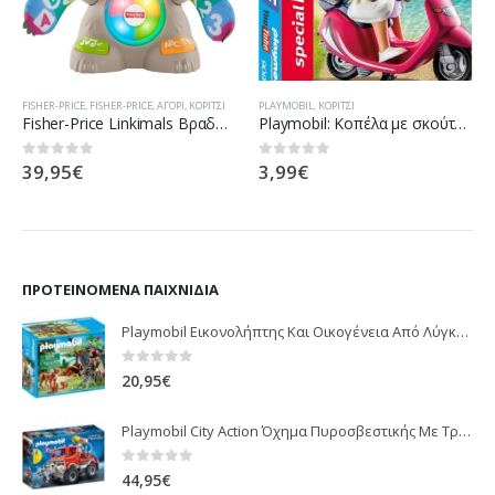
FISHER-PRICE
,
FISHER-PRICE
,
ΑΓΌΡΙ
,
ΚΟΡΊΤΣΙ
PLAYMOBIL
,
ΚΟΡΊΤΣΙ
Fisher-Price Linkimals Βραδύπους, Ο Χορευταρούλης GJP59
Playmobil: Κοπέλα με σκούτερ 9084
39,95
€
3,99
€
0
out of 5
0
out of 5
ΠΡΟΤΕΙΝΌΜΕΝΑ ΠΑΙΧΝΊΔΙΑ
Playmobil Εικονολήπτης Και Οικογένεια Από Λύγκες 5561
0
out of 5
20,95
€
Playmobil City Action Όχημα Πυροσβεστικής Με Τροχαλία Ρυμούλκησης 9466
0
out of 5
44,95
€