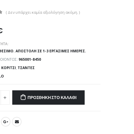
( Δεν υπάρχει καμία αξιολόγηση ακόμη. )
€
ΗΤΑ:
ΘΈΣΙΜΟ. ΑΠΟΣΤΟΛΉ ΣΕ 1-3 ΕΡΓΆΣΙΜΕΣ ΗΜΈΡΕΣ.
ΡΟΪΌΝΤΟΣ:
965001-8450
:
ΚΟΡΊΤΣΙ
,
ΤΣΆΝΤΕΣ
LO
ΠΡΟΣΘΉΚΗ ΣΤΟ ΚΑΛΆΘΙ