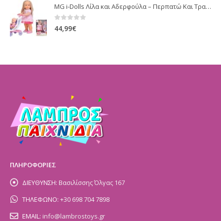
MG i-Dolls Λίλα και Αδερφούλα – Περπατώ Και Τραγουδώ με Καροτσάκι
0
out of 5
44,99
€
ΠΛΗΡΟΦΟΡΙΕΣ
ΔΙΕΥΘΥΝΣΗ:
Βασιλίσσης Όλγας 167
ΤΗΛΕΦΩΝΟ:
+30 698 704 7898
EMAIL:
info@lambrostoys.gr