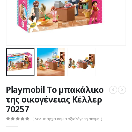
Playmobil Το μπακάλικο
της οικογένειας Κέλλερ
70257
( Δεν υπάρχει καμία αξιολόγηση ακόμη. )
0
out of 5