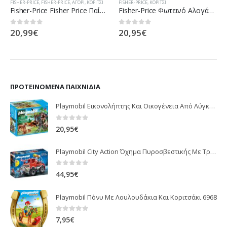
FISHER-PRICE
,
FISHER-PRICE
,
ΑΓΌΡΙ
,
ΚΟΡΊΤΣΙ
FISHER-PRICE
,
ΚΟΡΊΤΣΙ
Fisher-Price Fisher Price Παίζω Και Μαθαίνω – Εκπαιδευτικό Βιβλίο FVT24
Fisher-Price Φωτεινό Αλογάκι Της Θάλασσας Ροζ DGH84 / DGH83
20,99
€
20,95
€
0
out of 5
0
out of 5
ΠΡΟΤΕΙΝΌΜΕΝΑ ΠΑΙΧΝΊΔΙΑ
Playmobil Εικονολήπτης Και Οικογένεια Από Λύγκες 5561
0
out of 5
20,95
€
Playmobil City Action Όχημα Πυροσβεστικής Με Τροχαλία Ρυμούλκησης 9466
0
out of 5
44,95
€
Playmobil Πόνυ Με Λουλουδάκια Και Κοριτσάκι 6968
0
out of 5
7,95
€