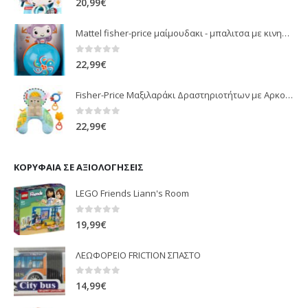
20,99
€
Mattel fisher-price μαίμουδακι - μπαλιτσα με κινηση JLB95
0
out of 5
22,99
€
Fisher-Price Μαξιλαράκι Δραστηριοτήτων με Αρκουδάκι (JHB44)
0
out of 5
22,99
€
ΚΟΡΥΦΑΊΑ ΣΕ ΑΞΙΟΛΟΓΉΣΕΙΣ
LEGO Friends Liann's Room
0
out of 5
19,99
€
ΛΕΩΦΟΡΕΙΟ FRICTION ΣΠΑΣΤΟ
0
out of 5
14,99
€