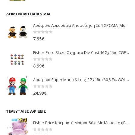
ΔΗΜΟΦΙΛΉ ΠΑΙΧΝΊΔΙΑ
Λούτρινο Αρκουδάκι Αποφοίτηση Σε 1 ΧΡΩΜΑ (ΛΕΥΚΟ)25Εκ 1850
0
out of 5
7,95
€
Fisher-Price Blaze Οχήματα Die Cast 16 Σχέδια CGF20
0
out of 5
8,99
€
Λούτρινα Super Mario & Luigi 2 Σχέδια 30,5 Εκ. GOL13769
0
out of 5
24,99
€
ΤΕΛΕΥΤΑΊΕΣ ΑΦΊΞΕΙΣ
Fisher Price Κρεμαστό Μαϊμουδάκι Με Μουσική (JFF02)
0
out of 5