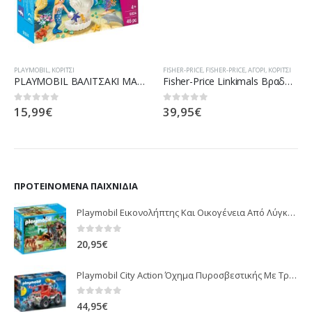
PLAYMOBIL
,
ΚΟΡΊΤΣΙ
FISHER-PRICE
,
FISHER-PRICE
,
ΑΓΌΡΙ
,
ΚΟΡΊΤΣΙ
PLAYMOBIL ΒΑΛΙΤΣΑΚΙ MAXI PRINCESS 9324 ΓΟΡΓΟΝΕΣ ΜΕ ΚΟΧΥΛΙ
Fisher-Price Linkimals Βραδύπους, Ο Χορευταρούλης GJP59
15,99
€
39,95
€
0
out of 5
0
out of 5
ΠΡΟΤΕΙΝΌΜΕΝΑ ΠΑΙΧΝΊΔΙΑ
Playmobil Εικονολήπτης Και Οικογένεια Από Λύγκες 5561
0
out of 5
20,95
€
Playmobil City Action Όχημα Πυροσβεστικής Με Τροχαλία Ρυμούλκησης 9466
0
out of 5
44,95
€