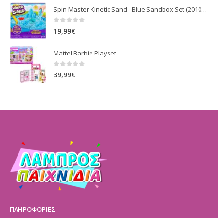
Spin Master Kinetic Sand - Blue Sandbox Set (20106636)
0
out of 5
19,99
€
Mattel Barbie Playset
0
out of 5
39,99
€
ΠΛΗΡΟΦΟΡΙΕΣ