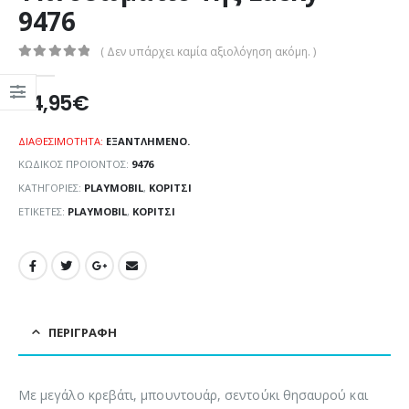
9476
( Δεν υπάρχει καμία αξιολόγηση ακόμη. )
0
out of 5
24,95
€
ΔΙΑΘΕΣΙΜΌΤΗΤΑ:
ΕΞΑΝΤΛΗΜΈΝΟ.
ΚΩΔΙΚΌΣ ΠΡΟΪΌΝΤΟΣ:
9476
ΚΑΤΗΓΟΡΊΕΣ:
PLAYMOBIL
,
ΚΟΡΊΤΣΙ
ΕΤΙΚΈΤΕΣ:
PLAYMOBIL
,
ΚΟΡΊΤΣΙ
ΠΕΡΙΓΡΑΦΉ
Με μεγάλο κρεβάτι, μπουντουάρ, σεντούκι θησαυρού και