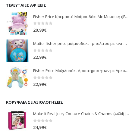
ΤΕΛΕΥΤΑΊΕΣ ΑΦΊΞΕΙΣ
Fisher Price Κρεμαστό Μαϊμουδάκι Με Μουσική (JFF02)
0
out of 5
20,99
€
Mattel fisher-price μαίμουδακι - μπαλιτσα με κινηση JLB95
0
out of 5
22,99
€
Fisher-Price Μαξιλαράκι Δραστηριοτήτων με Αρκουδάκι (JHB44)
0
out of 5
22,99
€
ΚΟΡΥΦΑΊΑ ΣΕ ΑΞΙΟΛΟΓΉΣΕΙΣ
Make It Real Juicy Couture Chains & Charms (4404) Just Toys
0
out of 5
24,99
€