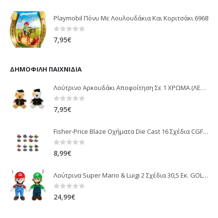
Playmobil Πόνυ Με Λουλουδάκια Και Κοριτσάκι 6968
0
out of 5
7,95
€
ΔΗΜΟΦΙΛΉ ΠΑΙΧΝΊΔΙΑ
Λούτρινο Αρκουδάκι Αποφοίτηση Σε 1 ΧΡΩΜΑ (ΛΕΥΚΟ)25Εκ 1850
0
out of 5
7,95
€
Fisher-Price Blaze Οχήματα Die Cast 16 Σχέδια CGF20
0
out of 5
8,99
€
Λούτρινα Super Mario & Luigi 2 Σχέδια 30,5 Εκ. GOL13769
0
out of 5
24,99
€