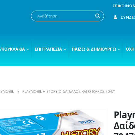
ΕΠΙΚΟΙΝΩΝ
ΣΎΝΔΕ
/ΚΟΥΚΛΆΚΙΑ
ΕΠΙΤΡΑΠΈΖΙΑ
ΠΑΊΖΩ & ΔΗΜΙΟΥΡΓΏ
ΟΧΉ
AYMOBIL
PLAYMOBIL HISTORY Ο ΔΑΊΔΑΛΟΣ ΚΑΙ Ο ΊΚΑΡΟΣ 70471
Play
Δαίδ