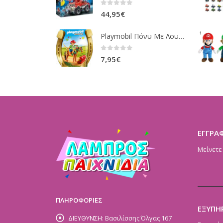
0
out of 5
44,95
€
Playmobil Πόνυ Με Λουλουδάκια Και Κοριτσάκι 6968
0
out of 5
7,95
€
ΕΓΓΡΑ
Μείνετε
ΠΛΗΡΟΦΟΡΙΕΣ
ΕΞΥΠΗ
ΔΙΕΥΘΥΝΣΗ:
Βασιλίσσης Όλγας 167