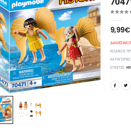
7047
0
out of 5
9,99
€
ΔΙΑΘΕΣΙΜΌ
ΚΩΔΙΚΌΣ Π
ΚΑΤΗΓΟΡΊΕΣ
ΕΤΙΚΈΤΕΣ:
HI