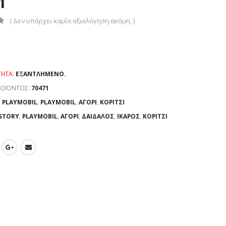
1
( Δεν υπάρχει καμία αξιολόγηση ακόμη. )
ΤΗΤΑ:
ΕΞΑΝΤΛΗΜΈΝΟ.
ΡΟΪΌΝΤΟΣ:
70471
:
PLAYMOBIL
,
PLAYMOBIL
,
ΑΓΌΡΙ
,
ΚΟΡΊΤΣΙ
STORY
,
PLAYMOBIL
,
ΑΓΌΡΙ
,
ΔΑΊΔΑΛΟΣ
,
ΊΚΑΡΟΣ
,
ΚΟΡΊΤΣΙ