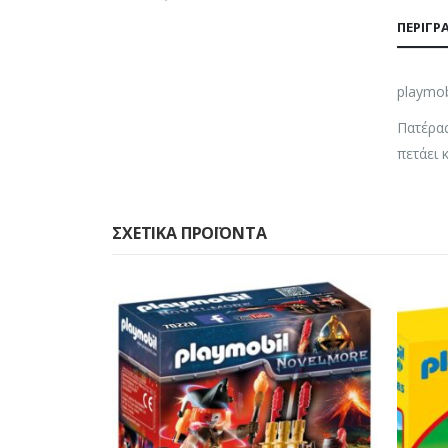
ΠΕΡΙΓΡ
playmob
Πατέρας
πετάει 
ΣΧΕΤΙΚΆ ΠΡΟΪΌΝΤΑ