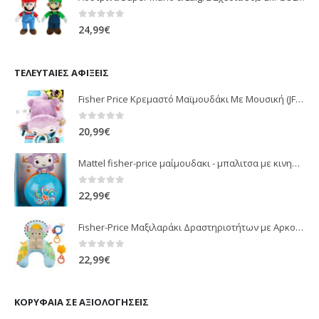
0
out of 5
24,99
€
ΤΕΛΕΥΤΑΊΕΣ ΑΦΊΞΕΙΣ
Fisher Price Κρεμαστό Μαϊμουδάκι Με Μουσική (JFF02)
0
out of 5
20,99
€
Mattel fisher-price μαίμουδακι - μπαλιτσα με κινηση JLB95
0
out of 5
22,99
€
Fisher-Price Μαξιλαράκι Δραστηριοτήτων με Αρκουδάκι (JHB44)
0
out of 5
22,99
€
ΚΟΡΥΦΑΊΑ ΣΕ ΑΞΙΟΛΟΓΉΣΕΙΣ