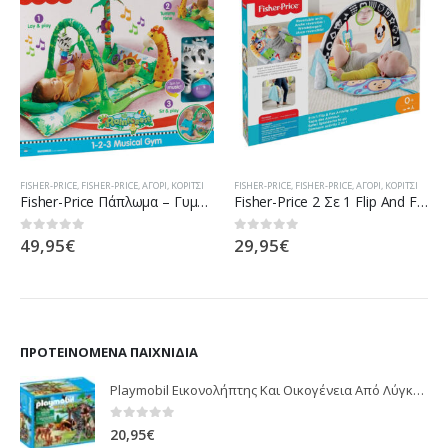
FISHER-PRICE
,
FISHER-PRICE
,
ΑΓΌΡΙ
,
ΚΟΡΊΤΣΙ
FISHER-PRICE
,
FISHER-PRICE
,
ΑΓΌΡΙ
,
ΚΟΡΊΤΣΙ
Fisher-Price Πάπλωμα – Γυμναστήριο Rainforest L1664
Fisher-Price 2 Σε 1 Flip And Fun Φορητό Γυμναστήριο FXC14
49,95
€
29,95
€
0
out of 5
0
out of 5
ΠΡΟΤΕΙΝΌΜΕΝΑ ΠΑΙΧΝΊΔΙΑ
Playmobil Εικονολήπτης Και Οικογένεια Από Λύγκες 5561
0
out of 5
20,95
€