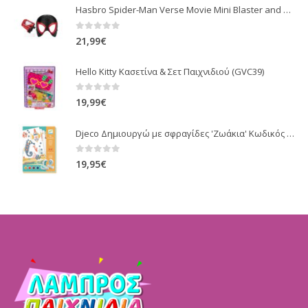
Hasbro Spider-Man Verse Movie Mini Blaster and Mask Miles Morales
0
out of 5
21,99
€
Hello Kitty Κασετίνα & Σετ Παιχνιδιού (GVC39)
0
out of 5
19,99
€
Djeco Δημιουργώ με σφραγίδες 'Ζωάκια' Κωδικός 08742
0
out of 5
19,95
€