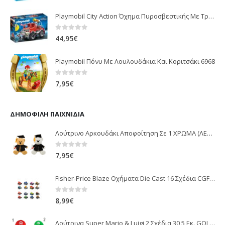
Playmobil City Action Όχημα Πυροσβεστικής Με Τροχαλία Ρυμούλκησης 9466
0
out of 5
44,95
€
Playmobil Πόνυ Με Λουλουδάκια Και Κοριτσάκι 6968
0
out of 5
7,95
€
ΔΗΜΟΦΙΛΉ ΠΑΙΧΝΊΔΙΑ
Λούτρινο Αρκουδάκι Αποφοίτηση Σε 1 ΧΡΩΜΑ (ΛΕΥΚΟ)25Εκ 1850
0
out of 5
7,95
€
Fisher-Price Blaze Οχήματα Die Cast 16 Σχέδια CGF20
0
out of 5
8,99
€
Λούτρινα Super Mario & Luigi 2 Σχέδια 30,5 Εκ. GOL13769