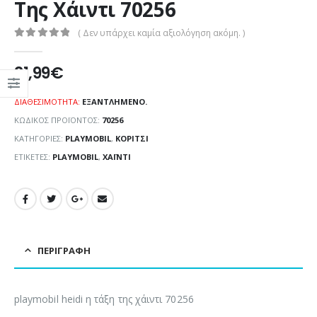
Της Χάιντι 70256
( Δεν υπάρχει καμία αξιολόγηση ακόμη. )
0
out of 5
21,99
€
ΔΙΑΘΕΣΙΜΌΤΗΤΑ:
ΕΞΑΝΤΛΗΜΈΝΟ.
ΚΩΔΙΚΌΣ ΠΡΟΪΌΝΤΟΣ:
70256
ΚΑΤΗΓΟΡΊΕΣ:
PLAYMOBIL
,
ΚΟΡΊΤΣΙ
ΕΤΙΚΈΤΕΣ:
PLAYMOBIL
,
ΧΆΙΝΤΙ
ΠΕΡΙΓΡΑΦΉ
playmobil heidi η τάξη της χάιντι 70256