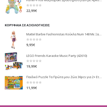
0
out of 5
22,99
€
ΚΟΡΥΦΑΊΑ ΣΕ ΑΞΙΟΛΟΓΉΣΕΙΣ
Mattel Barbie Fashionistas Κούκλα Num 148 Με Ξανθά Μαλλιά Animal-Print Φούστα FBR37 / GHW62
0
out of 5
9,95
€
LEGO Friends Karaoke Music Party (42610)
0
out of 5
19,99
€
Παιδικό Puzzle Τα Πρώτα μου Ζώα 36pcs για 2+ Ετών Ravensburger
0
out of 5
11,99
€