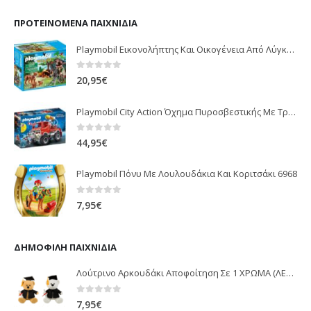
ΠΡΟΤΕΙΝΌΜΕΝΑ ΠΑΙΧΝΊΔΙΑ
Playmobil Εικονολήπτης Και Οικογένεια Από Λύγκες 5561
0
out of 5
20,95
€
Playmobil City Action Όχημα Πυροσβεστικής Με Τροχαλία Ρυμούλκησης 9466
0
out of 5
44,95
€
Playmobil Πόνυ Με Λουλουδάκια Και Κοριτσάκι 6968
0
out of 5
7,95
€
ΔΗΜΟΦΙΛΉ ΠΑΙΧΝΊΔΙΑ
Λούτρινο Αρκουδάκι Αποφοίτηση Σε 1 ΧΡΩΜΑ (ΛΕΥΚΟ)25Εκ 1850
0
out of 5
7,95
€