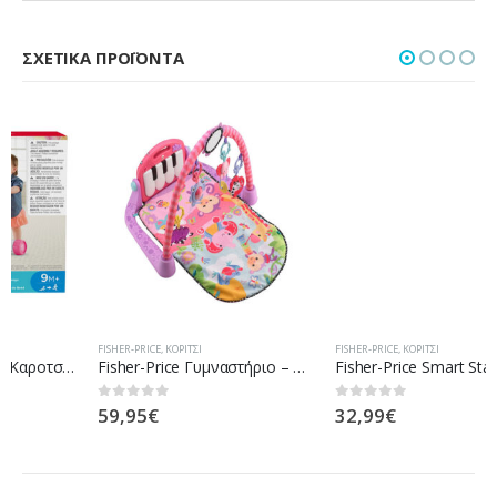
ΣΧΕΤΙΚΆ ΠΡΟΪΌΝΤΑ
FISHER-PRICE
,
ΚΟΡΊΤΣΙ
FISHER-PRICE
,
ΚΟΡΊΤΣΙ
Fisher-Price Γυμναστήριο – Μουσικό Πιανάκι – Ροζ BLN02
Fisher-Price Smart Stages Σκυλάκι Ροζ FPP82
59,95
€
32,99
€
0
out of 5
0
out of 5