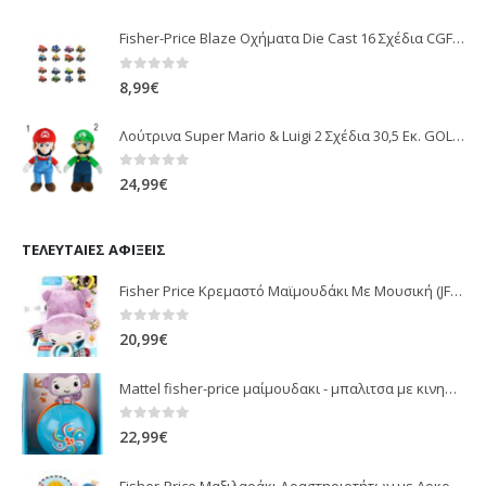
Fisher-Price Blaze Οχήματα Die Cast 16 Σχέδια CGF20
0
out of 5
8,99
€
Λούτρινα Super Mario & Luigi 2 Σχέδια 30,5 Εκ. GOL13769
0
out of 5
24,99
€
ΤΕΛΕΥΤΑΊΕΣ ΑΦΊΞΕΙΣ
Fisher Price Κρεμαστό Μαϊμουδάκι Με Μουσική (JFF02)
0
out of 5
20,99
€
Mattel fisher-price μαίμουδακι - μπαλιτσα με κινηση JLB95
0
out of 5
22,99
€
Fisher-Price Μαξιλαράκι Δραστηριοτήτων με Αρκουδάκι (JHB44)