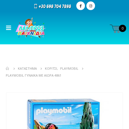
0
ΚΑΤΆΣΤΗΜΑ
ΚΟΡΊΤΣΙ
,
PLAYMOBIL
PLAYMOBIL ΓΥΝΑΊΚΑ ΜΕ ΑΙΏΡΑ 4861