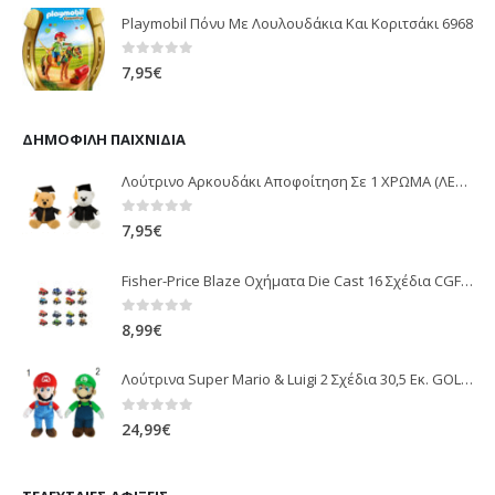
Playmobil Πόνυ Με Λουλουδάκια Και Κοριτσάκι 6968
0
out of 5
7,95
€
ΔΗΜΟΦΙΛΉ ΠΑΙΧΝΊΔΙΑ
Λούτρινο Αρκουδάκι Αποφοίτηση Σε 1 ΧΡΩΜΑ (ΛΕΥΚΟ)25Εκ 1850
0
out of 5
7,95
€
Fisher-Price Blaze Οχήματα Die Cast 16 Σχέδια CGF20
0
out of 5
8,99
€
Λούτρινα Super Mario & Luigi 2 Σχέδια 30,5 Εκ. GOL13769
0
out of 5
24,99
€