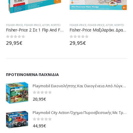
FISHER-PRICE
,
FISHER-PRICE
,
ΑΓΌΡΙ
,
ΚΟΡΊΤΣΙ
FISHER-PRICE
,
FISHER-PRICE
,
ΑΓΌΡΙ
,
ΚΟΡΊΤΣΙ
Fisher-Price 2 Σε 1 Flip And Fun Φορητό Γυμναστήριο FXC14
Fisher-Price Μαξιλαράκι Δραστηριοτήτων Με Φορητό Πιανάκι GJD27
29,95
€
29,95
€
0
out of 5
0
out of 5
ΠΡΟΤΕΙΝΌΜΕΝΑ ΠΑΙΧΝΊΔΙΑ
Playmobil Εικονολήπτης Και Οικογένεια Από Λύγκες 5561
0
out of 5
20,95
€
Playmobil City Action Όχημα Πυροσβεστικής Με Τροχαλία Ρυμούλκησης 9466
0
out of 5
44,95
€