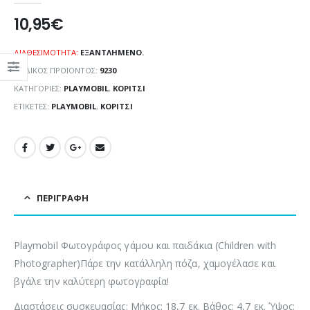
10,95
€
ΔΙΑΘΕΣΙΜΌΤΗΤΑ:
ΕΞΑΝΤΛΗΜΈΝΟ.
ΚΩΔΙΚΌΣ ΠΡΟΪΌΝΤΟΣ:
9230
ΚΑΤΗΓΟΡΊΕΣ:
PLAYMOBIL
,
ΚΟΡΊΤΣΙ
ΕΤΙΚΈΤΕΣ:
PLAYMOBIL
,
ΚΟΡΊΤΣΙ
ΠΕΡΙΓΡΑΦΉ
Playmobil Φωτογράφος γάμου και παιδάκια (Children with
Photographer)Πάρε την κατάλληλη πόζα, χαμογέλασε και
βγάλε την καλύτερη φωτογραφία!
Διαστάσεις συσκευασίας: Μήκος: 18,7 εκ. Βάθος: 4,7 εκ. Ύψος: