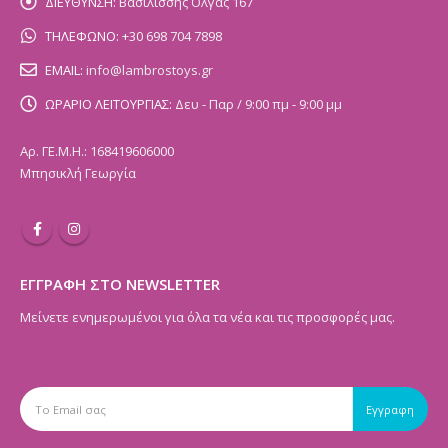
ΔΙΕΥΘΥΝΣΗ:
Βασιλίσσης Όλγας 167
ΤΗΛΕΦΩΝΟ:
+30 698 704 7898
EMAIL:
info@lambrostoys.gr
ΩΡΑΡΙΟ ΛΕΙΤΟΥΡΓΙΑΣ:
Δευ - Παρ / 9:00 πμ - 9:00 μμ
Αρ. ΓΕ.Μ.Η.: 168419606000
Μπησικλή Γεωργία
ΕΓΓΡΑΦΗ ΣΤΟ NEWSLETTER
Μείνετε ενημερωμένοι για όλα τα νέα και τις προσφορές μας.