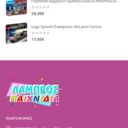
Playmobil Αρχηγείο Ομάδας Ειδικών Αποστολών-Βαλιτσάκι (70338)
0
out of 5
59,99
€
Lego Speed Champions: McLaren Senna
0
out of 5
17,95
€
ΠΛΗΡΟΦΟΡΙΕΣ