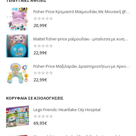
ΤΕΛΕΥΤΑΊΕΣ ΑΦΊΞΕΙΣ
Fisher Price Κρεμαστό Μαϊμουδάκι Με Μουσική (JFF02)
0
out of 5
20,99
€
Mattel fisher-price μαίμουδακι - μπαλιτσα με κινηση JLB95
0
out of 5
22,99
€
Fisher-Price Μαξιλαράκι Δραστηριοτήτων με Αρκουδάκι (JHB44)
0
out of 5
22,99
€
ΚΟΡΥΦΑΊΑ ΣΕ ΑΞΙΟΛΟΓΉΣΕΙΣ
Lego Friends: Heartlake City Hospital
0
out of 5
69,95
€