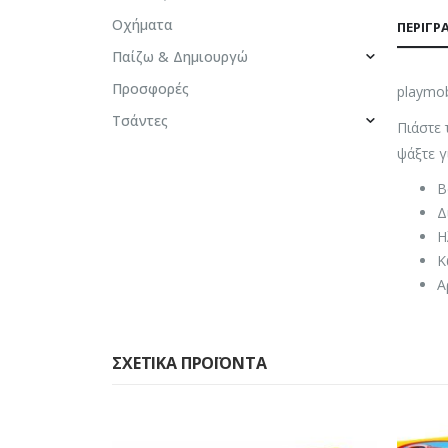
Οχήματα
ΠΕΡΙΓΡ
Παίζω & Δημιουργώ
Προσφορές
playmob
Τσάντες
Πιάστε 
ψάξτε γ
Β
Δ
Η
Κ
Α
ΣΧΕΤΙΚΆ ΠΡΟΪΌΝΤΑ