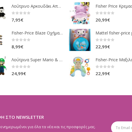
Λούτρινο Αρκουδάκι Αποφοίτηση Σε 1 ΧΡΩΜΑ (ΛΕΥΚΟ)25Εκ 1850
0
out of 5
0
out of 5
7,95
€
20,99
€
Fisher-Price Blaze Οχήματα Die Cast 16 Σχέδια CGF20
0
out of 5
0
out of 5
8,99
€
22,99
€
Λούτρινα Super Mario & Luigi 2 Σχέδια 30,5 Εκ. GOL13769
0
out of 5
0
out of 5
24,99
€
22,99
€
ΦΗ ΣΤΟ NEWSLETTER
 ενημερωμένοι για όλα τα νέα και τις προσφορές μας.