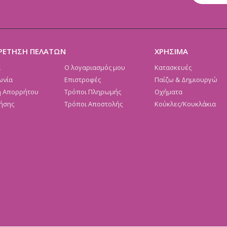
ΡΕΤΗΣΗ ΠΕΛΑΤΩΝ
ΧΡΗΣΙΜΑ
α
Ο λογαριασμός μου
Κατασκευές
ωνία
Επιστροφές
Παίζω & Δημιουργώ
ή Απορρήτου
Τρόποι Πληρωμής
Οχήματα
ήσης
Τρόποι Αποστολής
Κούκλες/Κουκλάκια