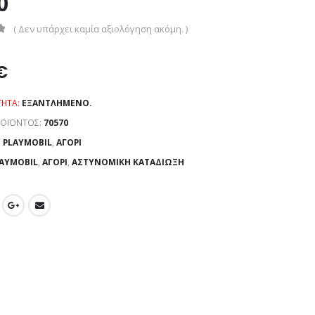
0
( Δεν υπάρχει καμία αξιολόγηση ακόμη. )
€
ΤΗΤΑ:
ΕΞΑΝΤΛΗΜΈΝΟ.
ΡΟΪΌΝΤΟΣ:
70570
:
PLAYMOBIL
,
ΑΓΌΡΙ
AYMOBIL
,
ΑΓΌΡΙ
,
ΑΣΤΥΝΟΜΙΚΉ ΚΑΤΑΔΊΩΞΗ