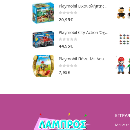
Playmobil Εικονολήπτης Και Οικογένεια Από Λύγκες 5561
0
out of 5
20,95
€
Playmobil City Action Όχημα Πυροσβεστικής Με Τροχαλία Ρυμούλκησης 9466
0
out of 5
44,95
€
Playmobil Πόνυ Με Λουλουδάκια Και Κοριτσάκι 6968
0
out of 5
7,95
€
ΕΓΓΡΑ
Μείνετε