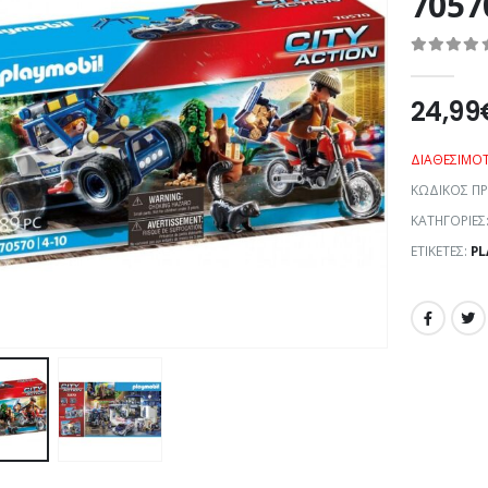
7057
0
out of 5
24,99
ΔΙΑΘΕΣΙΜΌ
ΚΩΔΙΚΌΣ Π
ΚΑΤΗΓΟΡΊΕΣ
ΕΤΙΚΈΤΕΣ:
PL