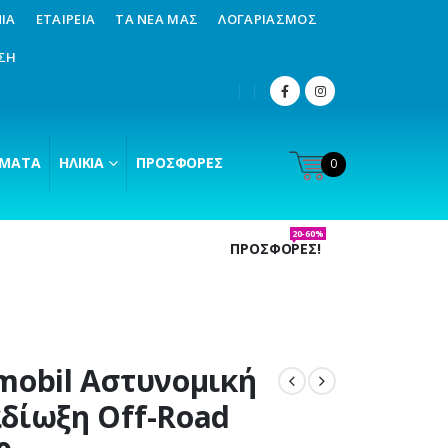
ΊΑ
ΕΤΑΙΡΕΊΑ
ΤΑ ΝΈΑ ΜΑΣ
ΛΟΓΑΡΙΑΣΜΌΣ
ΣΗ
ΜΑΤΑ
ΗΛΙΚΊΑ
ΠΡΟΣΦΟΡΈΣ
0
20-60%
ΠΡΟΣΦΟΡΕΣ!
mobil Αστυνομική
δίωξη Off-Road