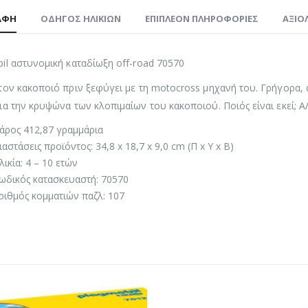
ΑΦΉ
ΟΔΗΓΌΣ ΗΛΙΚΙΏΝ
ΕΠΙΠΛΈΟΝ ΠΛΗΡΟΦΟΡΊΕΣ
ΑΞΙΟΛ
il αστυνομική καταδίωξη off-road 70570
τον κακοποιό πριν ξεφύγει με τη motocross μηχανή του. Γρήγορα, 
ια την κρυψώνα των κλοπιμαίων του κακοποιού. Ποιός είναι εκεί; 
άρος 412,87 γραμμάρια
ιαστάσεις προϊόντος: 34,8 x 18,7 x 9,0 cm (Π x Υ x Β)
λικία: 4 – 10 ετών
ωδικός κατασκευαστή: 70570
ριθμός κομματιών παζλ: 107