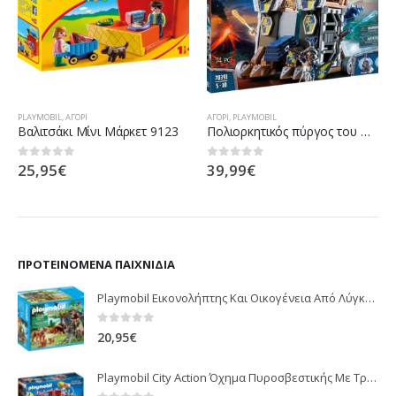
PLAYMOBIL
,
ΑΓΌΡΙ
ΑΓΌΡΙ
,
PLAYMOBIL
Βαλιτσάκι Μίνι Μάρκετ 9123
Πολιορκητικός πύργος του Νόβελμορ
25,95
€
39,99
€
0
out of 5
0
out of 5
ΠΡΟΤΕΙΝΌΜΕΝΑ ΠΑΙΧΝΊΔΙΑ
Playmobil Εικονολήπτης Και Οικογένεια Από Λύγκες 5561
0
out of 5
20,95
€
Playmobil City Action Όχημα Πυροσβεστικής Με Τροχαλία Ρυμούλκησης 9466