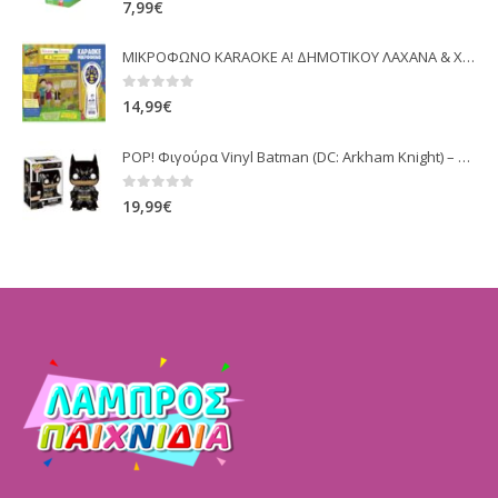
7,99
€
ΜΙΚΡΟΦΩΝΟ KARAOKE Α! ΔΗΜΟΤΙΚΟΥ ΛΑΧΑΝΑ & ΧΑΧΑΝΑ (18201)
0
out of 5
14,99
€
POP! Φιγούρα Vinyl Batman (DC: Arkham Knight) – Funko
0
out of 5
19,99
€