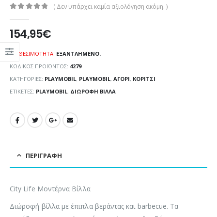
( Δεν υπάρχει καμία αξιολόγηση ακόμη. )
0
out of 5
154,95
€
ΔΙΑΘΕΣΙΜΌΤΗΤΑ:
ΕΞΑΝΤΛΗΜΈΝΟ.
ΚΩΔΙΚΌΣ ΠΡΟΪΌΝΤΟΣ:
4279
ΚΑΤΗΓΟΡΊΕΣ:
PLAYMOBIL
,
PLAYMOBIL
,
ΑΓΌΡΙ
,
ΚΟΡΊΤΣΙ
ΕΤΙΚΈΤΕΣ:
PLAYMOBIL
,
ΔΙΏΡΟΦΗ ΒΊΛΛΑ
ΠΕΡΙΓΡΑΦΉ
City Life Μοντέρνα Βίλλα
Διώροφή βίλλα με έπιπλα βεράντας και barbecue. Τα