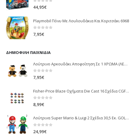
0
out of 5
44,95
€
Playmobil Πόνυ Με Λουλουδάκια Και Κοριτσάκι 6968
0
out of 5
7,95
€
ΔΗΜΟΦΙΛΉ ΠΑΙΧΝΊΔΙΑ
Λούτρινο Αρκουδάκι Αποφοίτηση Σε 1 ΧΡΩΜΑ (ΛΕΥΚΟ)25Εκ 1850
0
out of 5
7,95
€
Fisher-Price Blaze Οχήματα Die Cast 16 Σχέδια CGF20
0
out of 5
8,99
€
Λούτρινα Super Mario & Luigi 2 Σχέδια 30,5 Εκ. GOL13769
0
out of 5
24,99
€