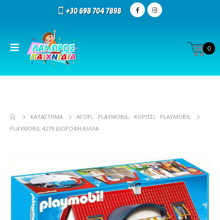
0
ΚΑΤΆΣΤΗΜΑ
ΑΓΌΡΙ
,
PLAYMOBIL
,
ΚΟΡΊΤΣΙ
,
PLAYMOBIL
PLAYMOBIL 4279 ΔΙΏΡΟΦΗ ΒΊΛΛΑ