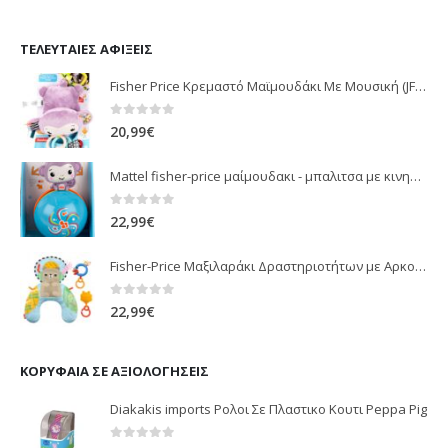
ΤΕΛΕΥΤΑΊΕΣ ΑΦΊΞΕΙΣ
Fisher Price Κρεμαστό Μαϊμουδάκι Με Μουσική (JFF02)
0
out of 5
20,99
€
Mattel fisher-price μαίμουδακι - μπαλιτσα με κινηση JLB95
0
out of 5
22,99
€
Fisher-Price Μαξιλαράκι Δραστηριοτήτων με Αρκουδάκι (JHB44)
0
out of 5
22,99
€
ΚΟΡΥΦΑΊΑ ΣΕ ΑΞΙΟΛΟΓΉΣΕΙΣ
Diakakis imports Ρολοι Σε Πλαστικο Κουτι Peppa Pig
0
out of 5