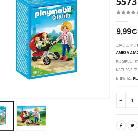
5573
0
out of 5
9,99
€
ΔΙΑΘΕΣΙΜΌΤ
ΆΜΕΣΑ ΔΙΑ
ΚΩΔΙΚΌΣ Π
ΚΑΤΗΓΟΡΊΕΣ
ΕΤΙΚΈΤΕΣ:
PL