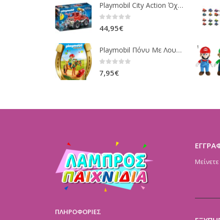
Playmobil City Action Όχημα Πυροσβεστικής Με Τροχαλία Ρυμούλκησης 9466
0
out of 5
44,95
€
Playmobil Πόνυ Με Λουλουδάκια Και Κοριτσάκι 6968
0
out of 5
7,95
€
ΕΓΓΡΑ
Μείνετε
ΠΛΗΡΟΦΟΡΙΕΣ
ΕΞΥΠΗ