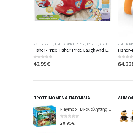
Ι
,
ΚΟΡΊΤΣΙ
,
ΟΧΉΜΑΤΑ
FISHER-PRICE
,
FISHER-PRICE
,
ΑΓΌΡΙ
,
ΚΟΡΊΤΣΙ
FISHER-PR
Fisher-Price Fisher Price Laugh And Learn Εκπαιδευτικό Scooter Smart Stages DHN78
Fisher-Price Fisher Price Laugh And Learn Εκπαιδευτικό Τραπέζι DRH43
0
out of 5
0
out of
64,99
€
79,95
ΠΡΟΤΕΙΝΌΜΕΝΑ ΠΑΙΧΝΊΔΙΑ
ΔΗΜΟΦ
Playmobil Εικονολήπτης Και Οικογένεια Από Λύγκες 5561
0
out of 5
20,95
€