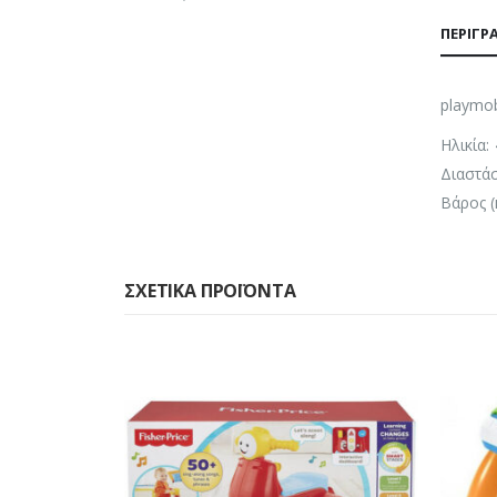
ΠΕΡΙΓΡ
playmob
Ηλικία:
Διαστάσ
Βάρος (
ΣΧΕΤΙΚΆ ΠΡΟΪΌΝΤΑ