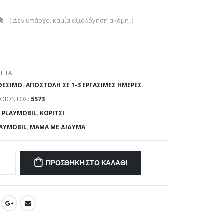
( Δεν υπάρχει καμία αξιολόγηση ακόμη. )
ΗΤΑ:
ΘΈΣΙΜΟ. ΑΠΟΣΤΟΛΉ ΣΕ 1-3 ΕΡΓΆΣΙΜΕΣ ΗΜΈΡΕΣ.
ΡΟΪΌΝΤΟΣ:
5573
:
PLAYMOBIL
,
ΚΟΡΊΤΣΙ
AYMOBIL
,
ΜΑΜΆ ΜΕ ΔΊΔΥΜΑ
ΠΡΟΣΘΉΚΗ ΣΤΟ ΚΑΛΆΘΙ