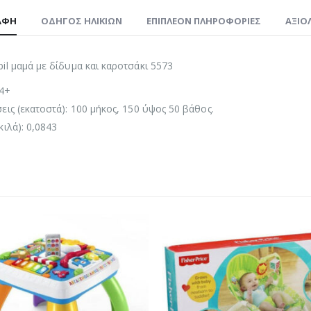
ΑΦΉ
ΟΔΗΓΌΣ ΗΛΙΚΙΏΝ
ΕΠΙΠΛΈΟΝ ΠΛΗΡΟΦΟΡΊΕΣ
ΑΞΙΟΛ
il μαμά με δίδυμα και καροτσάκι 5573
 4+
εις (εκατοστά): 100 μήκος, 150 ύψος 50 βάθος.
κιλά): 0,0843