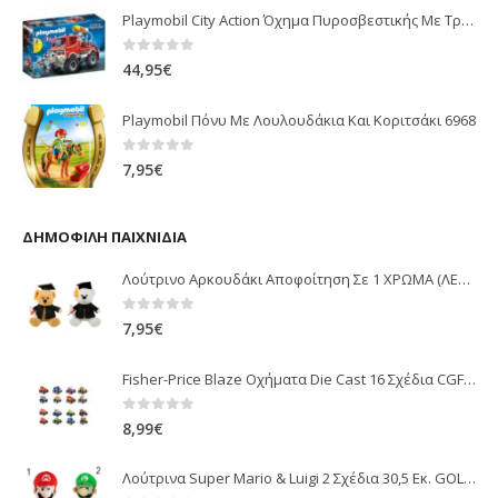
Playmobil City Action Όχημα Πυροσβεστικής Με Τροχαλία Ρυμούλκησης 9466
0
out of 5
44,95
€
Playmobil Πόνυ Με Λουλουδάκια Και Κοριτσάκι 6968
0
out of 5
7,95
€
ΔΗΜΟΦΙΛΉ ΠΑΙΧΝΊΔΙΑ
Λούτρινο Αρκουδάκι Αποφοίτηση Σε 1 ΧΡΩΜΑ (ΛΕΥΚΟ)25Εκ 1850
0
out of 5
7,95
€
Fisher-Price Blaze Οχήματα Die Cast 16 Σχέδια CGF20
0
out of 5
8,99
€
Λούτρινα Super Mario & Luigi 2 Σχέδια 30,5 Εκ. GOL13769