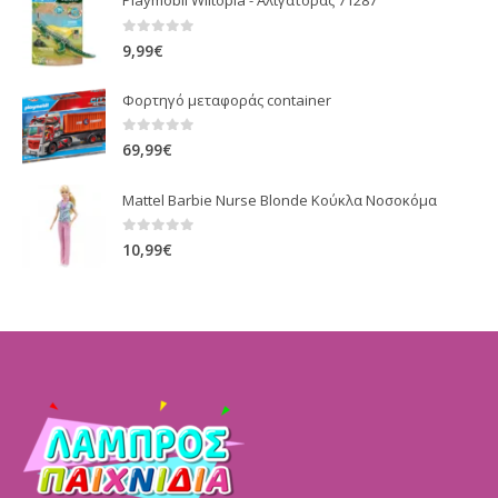
Playmobil Wiltopia - Αλιγάτορας 71287
0
out of 5
9,99
€
Φορτηγό μεταφοράς container
0
out of 5
69,99
€
Mattel Barbie Nurse Blonde Κούκλα Νοσοκόμα
0
out of 5
10,99
€