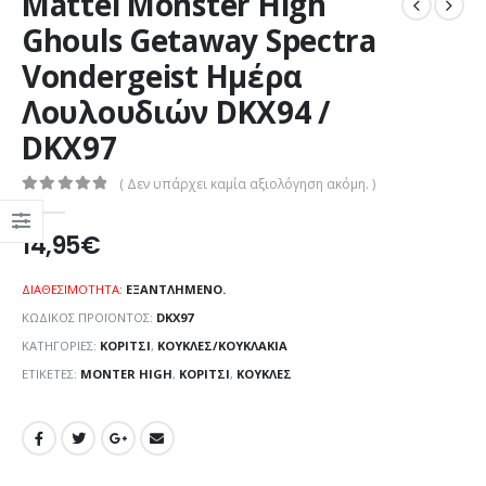
Mattel Monster High
Ghouls Getaway Spectra
Vondergeist Ημέρα
Λουλουδιών DKX94 /
DKX97
( Δεν υπάρχει καμία αξιολόγηση ακόμη. )
0
out of 5
14,95
€
ΔΙΑΘΕΣΙΜΌΤΗΤΑ:
ΕΞΑΝΤΛΗΜΈΝΟ.
ΚΩΔΙΚΌΣ ΠΡΟΪΌΝΤΟΣ:
DKX97
ΚΑΤΗΓΟΡΊΕΣ:
ΚΟΡΊΤΣΙ
,
ΚΟΎΚΛΕΣ/ΚΟΥΚΛΆΚΙΑ
ΕΤΙΚΈΤΕΣ:
MONTER HIGH
,
ΚΟΡΊΤΣΙ
,
ΚΟΎΚΛΕΣ