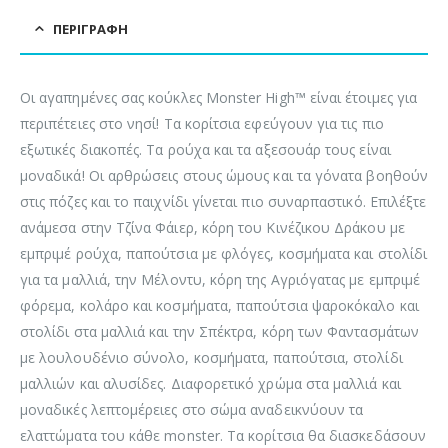
ΠΕΡΙΓΡΑΦΉ
Οι αγαπημένες σας κούκλες Monster High™ είναι έτοιμες για
περιπέτειες στο νησί! Τα κορίτσια εφεύγουν για τις πιο
εξωτικές διακοπές. Τα ρούχα και τα αξεσουάρ τους είναι
μοναδικά! Οι αρθρώσεις στους ώμους και τα γόνατα βοηθούν
στις πόζες και το παιχνίδι γίνεται πιο συναρπαστικό. Επιλέξτε
ανάμεσα στην Τζίνα Φάιερ, κόρη του Κινέζικου Δράκου με
εμπριμέ ρούχα, παπούτσια με φλόγες, κοσμήματα και στολίδι
για τα μαλλιά, την Μέλοντυ, κόρη της Αγριόγατας με εμπριμέ
φόρεμα, κολάρο και κοσμήματα, παπούτσια ψαροκόκαλο και
στολίδι στα μαλλιά και την Σπέκτρα, κόρη των Φαντασμάτων
με λουλουδένιο σύνολο, κοσμήματα, παπούτσια, στολίδι
μαλλιών και αλυσίδες. Διαφορετικό χρώμα στα μαλλιά και
μοναδικές λεπτομέρειες στο σώμα αναδεικνύουν τα
ελαττώματα του κάθε monster. Τα κορίτσια θα διασκεδάσουν