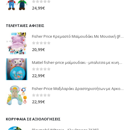
0
out of 5
24,99
€
ΤΕΛΕΥΤΑΊΕΣ ΑΦΊΞΕΙΣ
Fisher Price Κρεμαστό Μαϊμουδάκι Με Μουσική (JFF02)
0
out of 5
20,99
€
Mattel fisher-price μαίμουδακι - μπαλιτσα με κινηση JLB95
0
out of 5
22,99
€
Fisher-Price Μαξιλαράκι Δραστηριοτήτων με Αρκουδάκι (JHB44)
0
out of 5
22,99
€
ΚΟΡΥΦΑΊΑ ΣΕ ΑΞΙΟΛΟΓΉΣΕΙΣ