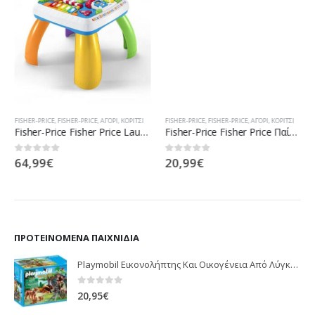
FISHER-PRICE
,
FISHER-PRICE
,
ΑΓΌΡΙ
,
ΚΟΡΊΤΣΙ
FISHER-PRICE
,
FISHER-PRICE
,
ΑΓΌΡΙ
,
ΚΟΡΊΤΣΙ
Fisher-Price Fisher Price Laugh And Learn Εκπαιδευτικό Τραπέζι DRH43
Fisher-Price Fisher Price Παίζω Και Μαθαίνω – Εκπαιδευτικό Βιβλίο FVT24
64,99
€
20,99
€
0
out of 5
0
out of 5
ΠΡΟΤΕΙΝΌΜΕΝΑ ΠΑΙΧΝΊΔΙΑ
Playmobil Εικονολήπτης Και Οικογένεια Από Λύγκες 5561
0
out of 5
20,95
€