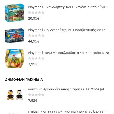
Playmobil Εικονολήπτης Και Οικογένεια Από Λύγκες 5561
0
out of 5
20,95
€
Playmobil City Action Όχημα Πυροσβεστικής Με Τροχαλία Ρυμούλκησης 9466
0
out of 5
44,95
€
Playmobil Πόνυ Με Λουλουδάκια Και Κοριτσάκι 6968
0
out of 5
7,95
€
ΔΗΜΟΦΙΛΉ ΠΑΙΧΝΊΔΙΑ
Λούτρινο Αρκουδάκι Αποφοίτηση Σε 1 ΧΡΩΜΑ (ΛΕΥΚΟ)25Εκ 1850
0
out of 5
7,95
€
Fisher-Price Blaze Οχήματα Die Cast 16 Σχέδια CGF20