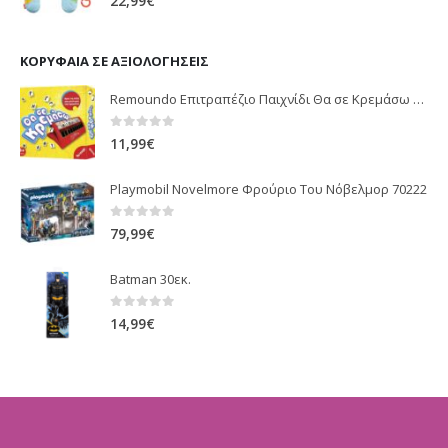
22,99
€
ΚΟΡΥΦΑΊΑ ΣΕ ΑΞΙΟΛΟΓΉΣΕΙΣ
Remoundo Επιτραπέζιο Παιχνίδι Θα σε Kρεμάσω για 2+ Παίκτες 6+ Ετών
0
out of 5
11,99
€
Playmobil Novelmore Φρούριο Του Νόβελμορ 70222
0
out of 5
79,99
€
Batman 30εκ.
0
out of 5
14,99
€