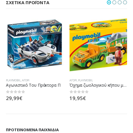
ΣΧΕΤΙΚΆ ΠΡΟΪΌΝΤΑ
PLAYMOBIL
,
ΑΓΌΡΙ
ΑΓΌΡΙ
,
PLAYMOBIL
Αγωνιστικό Του Πράκτορα Π
Όχημα ζωολογικού κήπου με ρινόκερο
29,99
€
19,95
€
0
out of 5
0
out of 5
ΠΡΟΤΕΙΝΌΜΕΝΑ ΠΑΙΧΝΊΔΙΑ