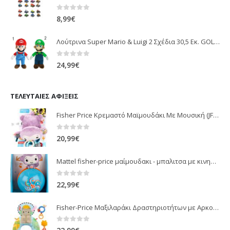
0
out of 5
8,99
€
Λούτρινα Super Mario & Luigi 2 Σχέδια 30,5 Εκ. GOL13769
0
out of 5
24,99
€
ΤΕΛΕΥΤΑΊΕΣ ΑΦΊΞΕΙΣ
Fisher Price Κρεμαστό Μαϊμουδάκι Με Μουσική (JFF02)
0
out of 5
20,99
€
Mattel fisher-price μαίμουδακι - μπαλιτσα με κινηση JLB95
0
out of 5
22,99
€
Fisher-Price Μαξιλαράκι Δραστηριοτήτων με Αρκουδάκι (JHB44)
0
out of 5