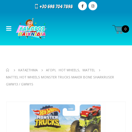
0
ΚΑΤΆΣΤΗΜΑ
ΑΓΌΡΙ
,
HOT WHEELS
,
MATTEL
MATTEL HOT WHEELS MONSTER TRUCKS MAKER BONE SHARKRUSER
GWW13 / GWW15