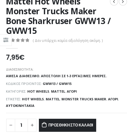
Mattel Hot Wheels
Monster Trucks Maker
Bone Sharkruser GWW13 /
GWW15
( Δεν υπάρχει καμία αξιολόγηση ακόμη. )
0
out of 5
7,95
€
ΔΙΑΘΕΣΙΜΌΤΗΤΑ:
ΆΜΕΣΑ ΔΙΑΘΈΣΙΜΟ. ΑΠΟΣΤΟΛΉ ΣΕ 1-3 ΕΡΓΆΣΙΜΕΣ ΗΜΈΡΕΣ.
ΚΩΔΙΚΌΣ ΠΡΟΪΌΝΤΟΣ:
GWW13 / GWW15
ΚΑΤΗΓΟΡΊΕΣ:
HOT WHEELS
,
MATTEL
,
ΑΓΌΡΙ
ΕΤΙΚΈΤΕΣ:
HOT WHEELS
,
MATTEL
,
MONSTER TRUCKS MAKER
,
ΑΓΌΡΙ
,
ΑΥΤΟΚΙΝΗΤΆΚΙΑ
ΠΡΟΣΘΉΚΗ ΣΤΟ ΚΑΛΆΘΙ