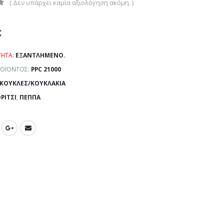
( Δεν υπάρχει καμία αξιολόγηση ακόμη. )
€
ΤΗΤΑ:
ΕΞΑΝΤΛΗΜΈΝΟ.
ΡΟΪΌΝΤΟΣ:
PPC 21000
ΚΟΎΚΛΕΣ/ΚΟΥΚΛΆΚΙΑ
ΡΊΤΣΙ
,
ΠΈΠΠΑ