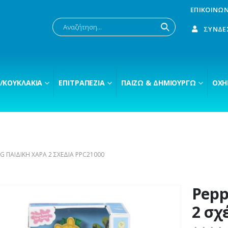
ΕΠΙΚΟΙΝΩΝ
ΣΎΝΔΕ
/ΚΟΥΚΛΆΚΙΑ
ΕΠΙΤΡΑΠΈΖΙΑ
ΠΑΊΖΩ & ΔΗΜΙΟΥΡΓΏ
ΟΧΉ
IG ΠΑΙΔΙΚΉ ΧΑΡΆ 2 ΣΧΈΔΙΑ PPC21000
Pepp
2 σχ