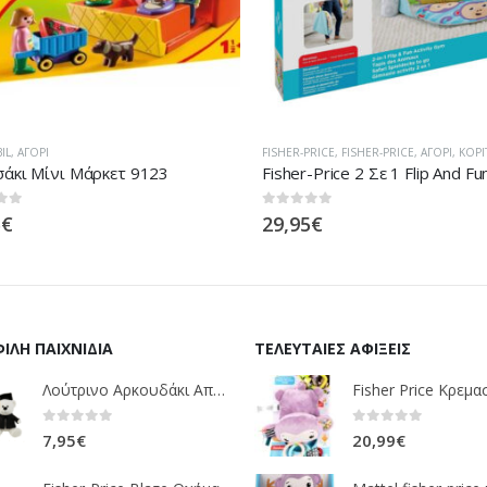
L
,
ΑΓΌΡΙ
FISHER-PRICE
,
FISHER-PRICE
,
ΑΓΌΡΙ
,
ΚΟΡΊΤΣ
άκι Μίνι Μάρκετ 9123
 5
0
out of 5
€
29,95
€
ΙΛΉ ΠΑΙΧΝΊΔΙΑ
ΤΕΛΕΥΤΑΊΕΣ ΑΦΊΞΕΙΣ
Λούτρινο Αρκουδάκι Αποφοίτηση Σε 1 ΧΡΩΜΑ (ΛΕΥΚΟ)25Εκ 1850
0
out of 5
0
out of 5
7,95
€
20,99
€