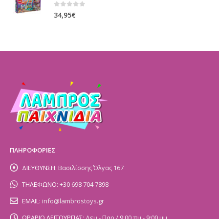
0
out of 5
34,95
€
ΠΛΗΡΟΦΟΡΙΕΣ
ΔΙΕΥΘΥΝΣΗ:
Βασιλίσσης Όλγας 167
ΤΗΛΕΦΩΝΟ:
+30 698 704 7898
EMAIL:
info@lambrostoys.gr
ΩΡΑΡΙΟ ΛΕΙΤΟΥΡΓΙΑΣ:
Δευ - Παρ / 9:00 πμ - 9:00 μμ