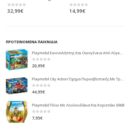
32,99
€
14,99
€
0
out of 5
0
out of 5
ΠΡΟΤΕΙΝΌΜΕΝΑ ΠΑΙΧΝΊΔΙΑ
Playmobil Εικονολήπτης Και Οικογένεια Από Λύγκες 5561
0
out of 5
20,95
€
Playmobil City Action Όχημα Πυροσβεστικής Με Τροχαλία Ρυμούλκησης 9466
0
out of 5
44,95
€
Playmobil Πόνυ Με Λουλουδάκια Και Κοριτσάκι 6968
0
out of 5
7,95
€