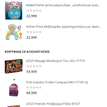
Mattel fisher-price μαίμουδακι - μπαλιτσα με κινηση JLB95
0
out of 5
22,99
€
Fisher-Price Μαξιλαράκι Δραστηριοτήτων με Αρκουδάκι (JHB44)
0
out of 5
22,99
€
ΚΟΡΥΦΑΊΑ ΣΕ ΑΞΙΟΛΟΓΉΣΕΙΣ
LEGO Ninjago Μινόκερος Του Ζέιν 71719
0
out of 5
54,95
€
Polo Σακίδιο Troller Compact (901177-8112)
0
out of 5
69,99
€
LEGO Friends Υποβρύχια Ρόδα 41337