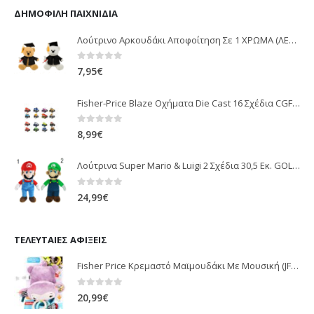
ΔΗΜΟΦΙΛΉ ΠΑΙΧΝΊΔΙΑ
Λούτρινο Αρκουδάκι Αποφοίτηση Σε 1 ΧΡΩΜΑ (ΛΕΥΚΟ)25Εκ 1850
0
out of 5
7,95
€
Fisher-Price Blaze Οχήματα Die Cast 16 Σχέδια CGF20
0
out of 5
8,99
€
Λούτρινα Super Mario & Luigi 2 Σχέδια 30,5 Εκ. GOL13769
0
out of 5
24,99
€
ΤΕΛΕΥΤΑΊΕΣ ΑΦΊΞΕΙΣ
Fisher Price Κρεμαστό Μαϊμουδάκι Με Μουσική (JFF02)
0
out of 5
20,99
€