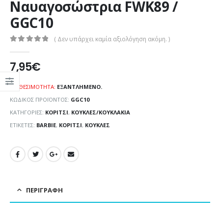
Ναυαγοσώστρια FWK89 /
GGC10
( Δεν υπάρχει καμία αξιολόγηση ακόμη. )
0
out of 5
7,95
€
ΔΙΑΘΕΣΙΜΌΤΗΤΑ:
ΕΞΑΝΤΛΗΜΈΝΟ.
ΚΩΔΙΚΌΣ ΠΡΟΪΌΝΤΟΣ:
GGC10
ΚΑΤΗΓΟΡΊΕΣ:
ΚΟΡΊΤΣΙ
,
ΚΟΎΚΛΕΣ/ΚΟΥΚΛΆΚΙΑ
ΕΤΙΚΈΤΕΣ:
BARBIE
,
ΚΟΡΊΤΣΙ
,
ΚΟΎΚΛΕΣ
ΠΕΡΙΓΡΑΦΉ