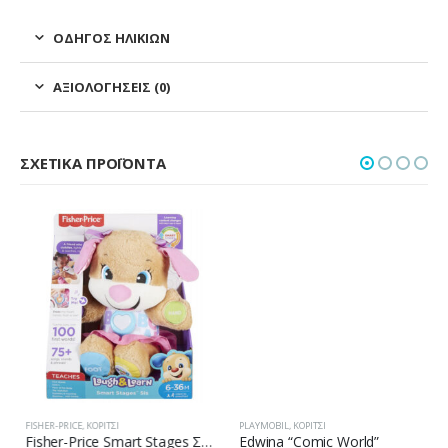
ΟΔΗΓΌΣ ΗΛΙΚΙΏΝ
ΑΞΙΟΛΟΓΉΣΕΙΣ (0)
ΣΧΕΤΙΚΆ ΠΡΟΪΌΝΤΑ
FISHER-PRICE
,
ΚΟΡΊΤΣΙ
PLAYMOBIL
,
ΚΟΡΊΤΣΙ
Fisher-Price Smart Stages Σκυλάκι Ροζ FPP82
Edwina “Comic World”