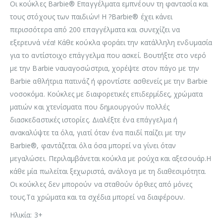
Οι κούκλες Barbie® Επαγγέλματα εμπνέουν τη φαντασία και
τους στόχους των παιδιών! Η ?Barbie® έχει κάνει
περισσότερα από 200 επαγγέλματα και συνεχίζει να
εξερευνά νέα! Κάθε κούκλα φοράει την κατάλληλη ενδυμασία
για το αντίστοιχο επάγγελμα που ασκεί. Βουτήξτε στο νερό
με την Barbie ναυαγοσώστρια, χορέψτε στον πάγο με την
Barbie αθλήτρια πατινάζ ή φροντίστε ασθενείς με την Barbie
νοσοκόμα. Κούκλες με διαφορετικές επιδερμίδες, χρώματα
ματιών και χτενίσματα που δημιουργούν πολλές
διασκεδαστικές ιστορίες. Διαλέξτε ένα επάγγελμα ή
ανακαλύψτε τα όλα, γιατί όταν ένα παιδί παίζει με την
Barbie®, φαντάζεται όλα όσα μπορεί να γίνει όταν
μεγαλώσει. Περιλαμβάνεται κούκλα με ρούχα και αξεσουάρ.Η
κάθε μία πωλείται ξεχωριστά, ανάλογα με τη διαθεσιμότητα.
Οι κούκλες δεν μπορούν να σταθούν όρθιες από μόνες
τους.Τα χρώματα και τα σχέδια μπορεί να διαφέρουν.
Ηλικία: 3+