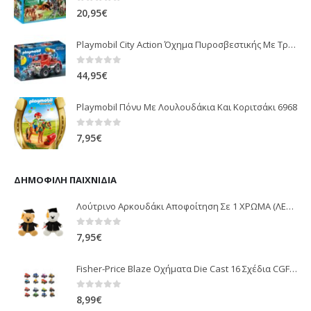
0
out of 5
20,95
€
Playmobil City Action Όχημα Πυροσβεστικής Με Τροχαλία Ρυμούλκησης 9466
0
out of 5
44,95
€
Playmobil Πόνυ Με Λουλουδάκια Και Κοριτσάκι 6968
0
out of 5
7,95
€
ΔΗΜΟΦΙΛΉ ΠΑΙΧΝΊΔΙΑ
Λούτρινο Αρκουδάκι Αποφοίτηση Σε 1 ΧΡΩΜΑ (ΛΕΥΚΟ)25Εκ 1850
0
out of 5
7,95
€
Fisher-Price Blaze Οχήματα Die Cast 16 Σχέδια CGF20
0
out of 5
8,99
€