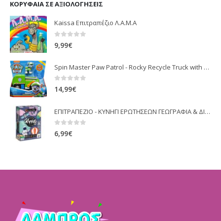
ΚΟΡΥΦΑΊΑ ΣΕ ΑΞΙΟΛΟΓΉΣΕΙΣ
Kaissa Επιτραπέζιο Λ.Α.Μ.Α
0
out of 5
9,99
€
Spin Master Paw Patrol - Rocky Recycle Truck with Pup
0
out of 5
14,99
€
ΕΠΙΤΡΑΠΕΖΙΟ - ΚΥΝΗΓΙ ΕΡΩΤΗΣΕΩΝ ΓΕΩΓΡΑΦΙΑ & ΔΙΑΣΤΗΜΑ (100813)
0
out of 5
6,99
€