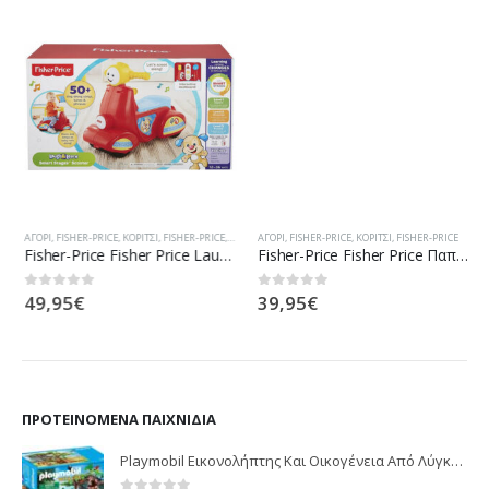
ΑΓΌΡΙ
,
FISHER-PRICE
,
ΚΟΡΊΤΣΙ
,
FISHER-PRICE
,
ΟΧΉΜΑΤΑ
ΑΓΌΡΙ
,
FISHER-PRICE
,
ΚΟΡΊΤΣΙ
,
FISHER-PRICE
Fisher-Price Fisher Price Laugh And Learn Εκπαιδευτικό Scooter Smart Stages DHN78
Fisher-Price Fisher Price Παπλωμα-Γυμναστηριο 3 Σε 1 Ζωάκια Του Δάσους CDN47
49,95
€
39,95
€
0
out of 5
0
out of 5
ΠΡΟΤΕΙΝΌΜΕΝΑ ΠΑΙΧΝΊΔΙΑ
Playmobil Εικονολήπτης Και Οικογένεια Από Λύγκες 5561