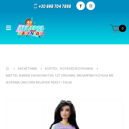
0
ΚΑΤΆΣΤΗΜΑ
ΚΟΡΊΤΣΙ
,
ΚΟΎΚΛΕΣ/ΚΟΥΚΛΆΚΙΑ
MATTEL BARBIE FASHIONISTAS 127 ORIGINAL ΜΕΛΑΧΡΙΝΉ ΚΟΎΚΛΑ ΜΕ
ΦΌΡΕΜΑ UNICORN BELIEVER FBR37 / FXL60