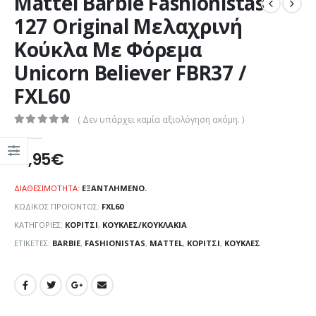
Mattel Barbie Fashionistas
127 Original Μελαχρινή
Κούκλα Με Φόρεμα
Unicorn Believer FBR37 /
FXL60
( Δεν υπάρχει καμία αξιολόγηση ακόμη. )
0
out of 5
12,95
€
ΔΙΑΘΕΣΙΜΌΤΗΤΑ:
ΕΞΑΝΤΛΗΜΈΝΟ.
ΚΩΔΙΚΌΣ ΠΡΟΪΌΝΤΟΣ:
FXL60
ΚΑΤΗΓΟΡΊΕΣ:
ΚΟΡΊΤΣΙ
,
ΚΟΎΚΛΕΣ/ΚΟΥΚΛΆΚΙΑ
ΕΤΙΚΈΤΕΣ:
BARBIE
,
FASHIONISTAS
,
MATTEL
,
ΚΟΡΊΤΣΙ
,
ΚΟΎΚΛΕΣ