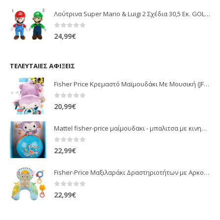
Λούτρινα Super Mario & Luigi 2 Σχέδια 30,5 Εκ. GOL13769
0
out of 5
24,99
€
ΤΕΛΕΥΤΑΊΕΣ ΑΦΊΞΕΙΣ
Fisher Price Κρεμαστό Μαϊμουδάκι Με Μουσική (JFF02)
0
out of 5
20,99
€
Mattel fisher-price μαίμουδακι - μπαλιτσα με κινηση JLB95
0
out of 5
22,99
€
Fisher-Price Μαξιλαράκι Δραστηριοτήτων με Αρκουδάκι (JHB44)
0
out of 5
22,99
€