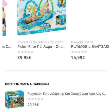
FISHER-PRICE
,
FISHER-PRICE
,
ΑΓΌΡΙ
,
ΚΟΡΊΤΣΙ
PLAYMOBIL
,
ΚΟΡΊΤΣΙ
Fisher-Price Πάπλωμα – Σπιτάκι P5331
PLAYMOBIL ΒΑΛΙΤΣΑΚΙ MAXI PRINCESS 9324 ΓΟΡΓΟΝΕΣ ΜΕ ΚΟΧΥΛΙ
39,95
€
15,99
€
0
out of 5
0
out of 5
ΠΡΟΤΕΙΝΌΜΕΝΑ ΠΑΙΧΝΊΔΙΑ
Playmobil Εικονολήπτης Και Οικογένεια Από Λύγκες 5561
0
out of 5
20,95
€