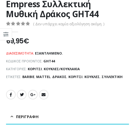
Empress Συλλεκτική
Μυθική Δράκος GHT44
( Δεν υπάρχει καμία αξιολόγηση ακόμη. )
0
out of 5
69,95
€
ΔΙΑΘΕΣΙΜΌΤΗΤΑ:
ΕΞΑΝΤΛΗΜΈΝΟ.
ΚΩΔΙΚΌΣ ΠΡΟΪΌΝΤΟΣ:
GHT44
ΚΑΤΗΓΟΡΊΕΣ:
ΚΟΡΊΤΣΙ
,
ΚΟΎΚΛΕΣ/ΚΟΥΚΛΆΚΙΑ
ΕΤΙΚΈΤΕΣ:
BARBIE
,
MATTEL
,
ΔΡΆΚΟΣ
,
ΚΟΡΊΤΣΙ
,
ΚΟΎΚΛΕΣ
,
ΣΥΛΛΕΚΤΙΚΉ
ΠΕΡΙΓΡΑΦΉ