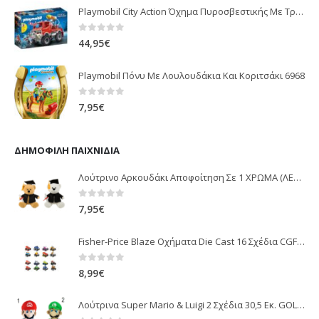
Playmobil City Action Όχημα Πυροσβεστικής Με Τροχαλία Ρυμούλκησης 9466
0
out of 5
44,95
€
Playmobil Πόνυ Με Λουλουδάκια Και Κοριτσάκι 6968
0
out of 5
7,95
€
ΔΗΜΟΦΙΛΉ ΠΑΙΧΝΊΔΙΑ
Λούτρινο Αρκουδάκι Αποφοίτηση Σε 1 ΧΡΩΜΑ (ΛΕΥΚΟ)25Εκ 1850
0
out of 5
7,95
€
Fisher-Price Blaze Οχήματα Die Cast 16 Σχέδια CGF20
0
out of 5
8,99
€
Λούτρινα Super Mario & Luigi 2 Σχέδια 30,5 Εκ. GOL13769