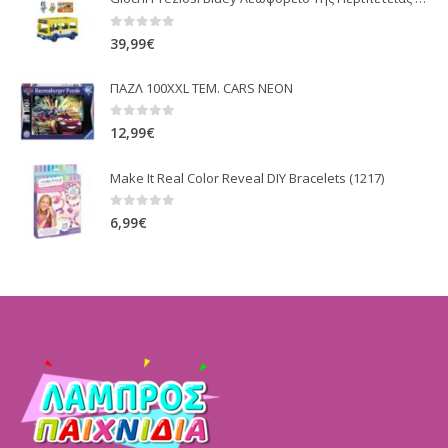
0
out of 5
39,99
€
ΠΑΖΛ 100XXL ΤΕΜ. CARS NEON
0
out of 5
12,99
€
Make It Real Color Reveal DIY Bracelets (1217)
0
out of 5
6,99
€