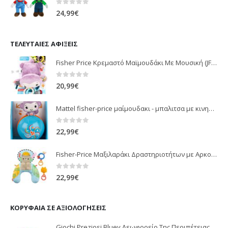
0
out of 5
24,99
€
ΤΕΛΕΥΤΑΊΕΣ ΑΦΊΞΕΙΣ
Fisher Price Κρεμαστό Μαϊμουδάκι Με Μουσική (JFF02)
0
out of 5
20,99
€
Mattel fisher-price μαίμουδακι - μπαλιτσα με κινηση JLB95
0
out of 5
22,99
€
Fisher-Price Μαξιλαράκι Δραστηριοτήτων με Αρκουδάκι (JHB44)
0
out of 5
22,99
€
ΚΟΡΥΦΑΊΑ ΣΕ ΑΞΙΟΛΟΓΉΣΕΙΣ
Giochi Preziosi Bluey Λεωφορείο Της Περιπέτειας Με 2 Φιγούρες (BLY39010)