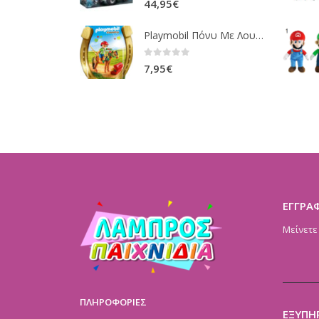
44,95
€
Playmobil Πόνυ Με Λουλουδάκια Και Κοριτσάκι 6968
0
out of 5
7,95
€
ΕΓΓΡΑ
Μείνετε
ΠΛΗΡΟΦΟΡΙΕΣ
ΕΞΥΠΗ