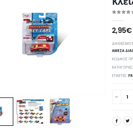
Κλει
0
out of 5
2,95
€
ΔΙΑΘΕΣΙΜΌΤ
ΆΜΕΣΑ ΔΙΑ
ΚΩΔΙΚΌΣ Π
ΚΑΤΗΓΟΡΊΕΣ
ΕΤΙΚΈΤΕΣ:
FR