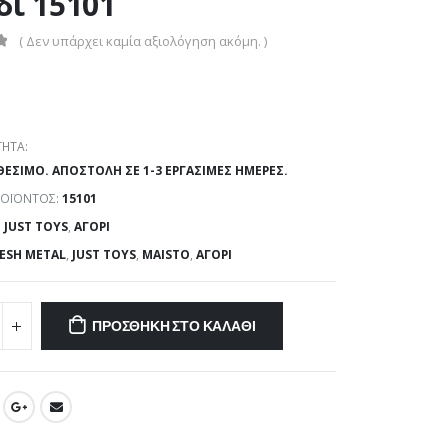
δί 15101
( Δεν υπάρχει καμία αξιολόγηση ακόμη. )
ΗΤΑ:
ΘΈΣΙΜΟ. ΑΠΟΣΤΟΛΉ ΣΕ 1-3 ΕΡΓΆΣΙΜΕΣ ΗΜΈΡΕΣ.
ΡΟΪΌΝΤΟΣ:
15101
:
JUST TOYS
,
ΑΓΌΡΙ
ESH METAL
,
JUST TOYS
,
MAISTO
,
ΑΓΌΡΙ
ΠΡΟΣΘΉΚΗ ΣΤΟ ΚΑΛΆΘΙ