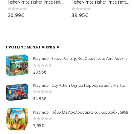
Fisher-Price Fisher Price Παίζω Και Μαθαίνω – Εκπαιδευτικό Βιβλίο FVT24
Fisher-Price Fisher Price Παπλωμα-Γυμναστηριο 3 Σε 1 Ζωάκια Του Δάσους CDN47
20,99
€
39,95
€
0
out of 5
0
out of 5
ΠΡΟΤΕΙΝΌΜΕΝΑ ΠΑΙΧΝΊΔΙΑ
Playmobil Εικονολήπτης Και Οικογένεια Από Λύγκες 5561
0
out of 5
20,95
€
Playmobil City Action Όχημα Πυροσβεστικής Με Τροχαλία Ρυμούλκησης 9466
0
out of 5
44,95
€
Playmobil Πόνυ Με Λουλουδάκια Και Κοριτσάκι 6968
0
out of 5
7,95
€