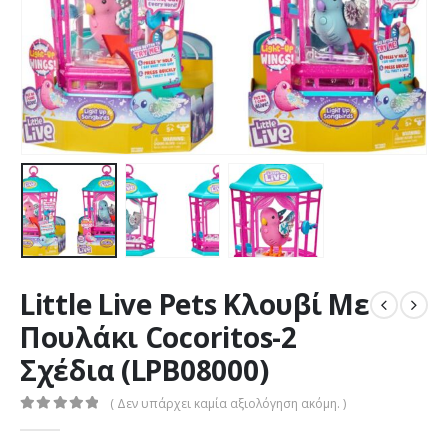
Little Live Pets Κλουβί Με
Πουλάκι Cocoritos-2
Σχέδια (LPB08000)
( Δεν υπάρχει καμία αξιολόγηση ακόμη. )
0
out of 5