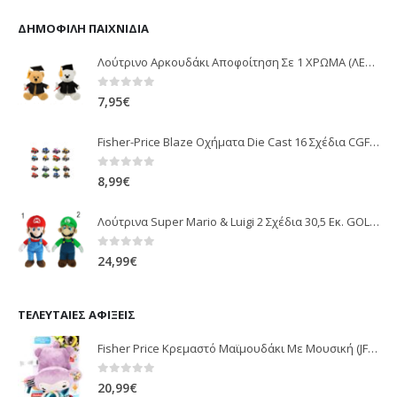
ΔΗΜΟΦΙΛΉ ΠΑΙΧΝΊΔΙΑ
Λούτρινο Αρκουδάκι Αποφοίτηση Σε 1 ΧΡΩΜΑ (ΛΕΥΚΟ)25Εκ 1850
0
out of 5
7,95
€
Fisher-Price Blaze Οχήματα Die Cast 16 Σχέδια CGF20
0
out of 5
8,99
€
Λούτρινα Super Mario & Luigi 2 Σχέδια 30,5 Εκ. GOL13769
0
out of 5
24,99
€
ΤΕΛΕΥΤΑΊΕΣ ΑΦΊΞΕΙΣ
Fisher Price Κρεμαστό Μαϊμουδάκι Με Μουσική (JFF02)
0
out of 5
20,99
€