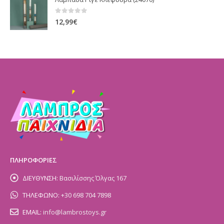
0
out of 5
12,99
€
ΠΛΗΡΟΦΟΡΙΕΣ
ΔΙΕΥΘΥΝΣΗ:
Βασιλίσσης Όλγας 167
ΤΗΛΕΦΩΝΟ:
+30 698 704 7898
EMAIL:
info@lambrostoys.gr