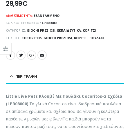
29,99
€
ΔΙΑΘΕΣΙΜΌΤΗΤΑ:
ΕΞΑΝΤΛΗΜΈΝΟ.
ΚΩΔΙΚΌΣ ΠΡΟΪΌΝΤΟΣ:
LPB08000
ΚΑΤΗΓΟΡΊΕΣ:
GIOCHI PREZIOSI
,
ΕΚΠΑΙΔΕΥΤΙΚΆ
,
ΚΟΡΊΤΣΙ
ΕΤΙΚΈΤΕΣ:
COCORITOS
,
GIOCHI PREZIOSI
,
ΚΟΡΊΤΣΙ
,
ΠΟΥΛΆΚΙ
ΠΕΡΙΓΡΑΦΉ
Little Live Pets Κλουβί Με Πουλάκι Cocoritos-2 Σχέδια
(LPB08000)
.Tα γλυκά Cocoritos είναι διαδραστικά πουλάκια
σε απίθανα χρώματα και σχέδια που θα γίνουν η καλύτερα
παρέα των μικρών μας φίλων!Τα παιδιά μπορούν να τα
πάρουν παντού μαζί τους, να τα φροντίσουν και χαϊδεύοντας