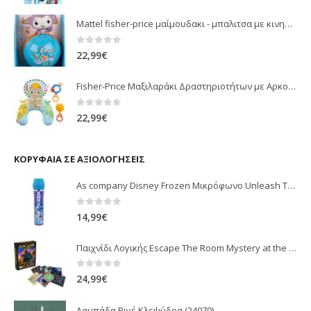
Mattel fisher-price μαίμουδακι - μπαλιτσα με κινηση JLB95
0
out of 5
22,99
€
Fisher-Price Μαξιλαράκι Δραστηριοτήτων με Αρκουδάκι (JHB44)
0
out of 5
22,99
€
ΚΟΡΥΦΑΊΑ ΣΕ ΑΞΙΟΛΟΓΉΣΕΙΣ
As company Disney Frozen Μικρόφωνο Unleash The Magic 6010-62631
0
out of 5
14,99
€
Παιχνίδι Λογικής Escape The Room Mystery at the Stargazer's Manor
0
out of 5
24,99
€
Λαμπάδα Ριγέ Κλεψύδρα (24070)