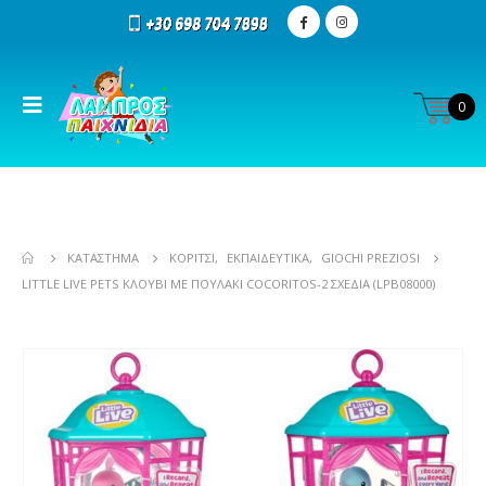
0
ΚΑΤΆΣΤΗΜΑ
ΚΟΡΊΤΣΙ
,
ΕΚΠΑΙΔΕΥΤΙΚΆ
,
GIOCHI PREZIOSI
LITTLE LIVE PETS ΚΛΟΥΒΊ ΜΕ ΠΟΥΛΆΚΙ COCORITOS-2 ΣΧΈΔΙΑ (LPB08000)