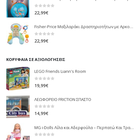
0
out of 5
22,99
€
Fisher-Price Μαξιλαράκι Δραστηριοτήτων με Αρκουδάκι (JHB44)
0
out of 5
22,99
€
ΚΟΡΥΦΑΊΑ ΣΕ ΑΞΙΟΛΟΓΉΣΕΙΣ
LEGO Friends Liann's Room
0
out of 5
19,99
€
ΛΕΩΦΟΡΕΙΟ FRICTION ΣΠΑΣΤΟ
0
out of 5
14,99
€
MG i-Dolls Λίλα και Αδερφούλα – Περπατώ Και Τραγουδώ με Καροτσάκι
0
out of 5