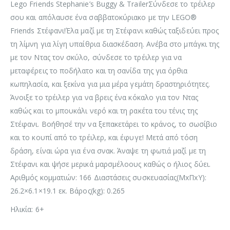
Lego Friends Stephanie’s Buggy & TrailerΣύνδεσε το τρέιλερ
σου και απόλαυσε ένα σαββατοκύριακο με την LEGO®
Friends Στέφανι!Έλα μαζί με τη Στέφανι καθώς ταξιδεύει προς
τη λίμνη για λίγη υπαίθρια διασκέδαση. Ανέβα στο μπάγκι της
με τον Ντας τον σκύλο, σύνδεσε το τρέιλερ για να
μεταφέρεις το ποδήλατο και τη σανίδα της για όρθια
κωπηλασία, και ξεκίνα για μια μέρα γεμάτη δραστηριότητες.
Άνοιξε το τρέιλερ για να βρεις ένα κόκαλο για τον Ντας
καθώς και το μπουκάλι νερό και τη ρακέτα του τένις της
Στέφανι. Βοήθησέ την να ξεπακετάρει το κράνος, το σωσίβιο
και το κουπί από το τρέιλερ, και έφυγε! Μετά από τόση
δράση, είναι ώρα για ένα σνακ. Άναψε τη φωτιά μαζί με τη
Στέφανι και ψήσε μερικά μαρσμέλοους καθώς ο ήλιος δύει.
Αριθμός κομματιών: 166 Διαστάσεις συσκευασίας(ΜxΠxΥ):
26.2×6.1×19.1 εκ. Βάρος(kg): 0.265
Ηλικία: 6+