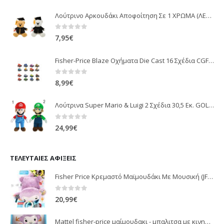
Λούτρινο Αρκουδάκι Αποφοίτηση Σε 1 ΧΡΩΜΑ (ΛΕΥΚΟ)25Εκ 1850
0
out of 5
7,95
€
Fisher-Price Blaze Οχήματα Die Cast 16 Σχέδια CGF20
0
out of 5
8,99
€
Λούτρινα Super Mario & Luigi 2 Σχέδια 30,5 Εκ. GOL13769
0
out of 5
24,99
€
ΤΕΛΕΥΤΑΊΕΣ ΑΦΊΞΕΙΣ
Fisher Price Κρεμαστό Μαϊμουδάκι Με Μουσική (JFF02)
0
out of 5
20,99
€
Mattel fisher-price μαίμουδακι - μπαλιτσα με κινηση JLB95