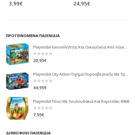
3,99
€
24,95
€
0
out of 5
0
out of 5
ΠΡΟΤΕΙΝΌΜΕΝΑ ΠΑΙΧΝΊΔΙΑ
Playmobil Εικονολήπτης Και Οικογένεια Από Λύγκες 5561
0
out of 5
20,95
€
Playmobil City Action Όχημα Πυροσβεστικής Με Τροχαλία Ρυμούλκησης 9466
0
out of 5
44,95
€
Playmobil Πόνυ Με Λουλουδάκια Και Κοριτσάκι 6968
0
out of 5
7,95
€
ΔΗΜΟΦΙΛΉ ΠΑΙΧΝΊΔΙΑ