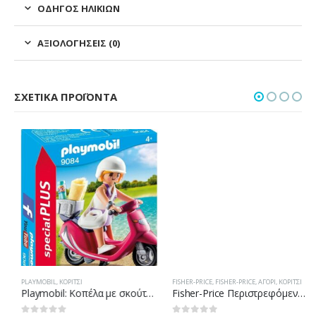
ΟΔΗΓΌΣ ΗΛΙΚΙΏΝ
ΑΞΙΟΛΟΓΉΣΕΙΣ (0)
ΣΧΕΤΙΚΆ ΠΡΟΪΌΝΤΑ
PLAYMOBIL
,
ΚΟΡΊΤΣΙ
FISHER-PRICE
,
FISHER-PRICE
,
ΑΓΌΡΙ
,
ΚΟΡΊΤΣΙ
Playmobil: Κοπέλα με σκούτερ 9084
Fisher-Price Περιστρεφόμενο 3 Σε 1 CHR11