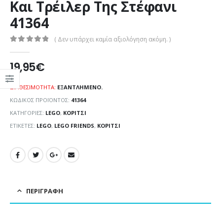
Και Τρέιλερ Της Στέφανι
41364
( Δεν υπάρχει καμία αξιολόγηση ακόμη. )
0
out of 5
19,95
€
ΔΙΑΘΕΣΙΜΌΤΗΤΑ:
ΕΞΑΝΤΛΗΜΈΝΟ.
ΚΩΔΙΚΌΣ ΠΡΟΪΌΝΤΟΣ:
41364
ΚΑΤΗΓΟΡΊΕΣ:
LEGO
,
ΚΟΡΊΤΣΙ
ΕΤΙΚΈΤΕΣ:
LEGO
,
LEGO FRIENDS
,
ΚΟΡΊΤΣΙ
ΠΕΡΙΓΡΑΦΉ