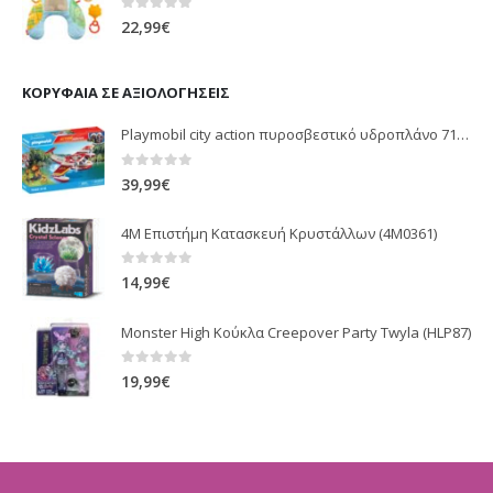
0
out of 5
22,99
€
ΚΟΡΥΦΑΊΑ ΣΕ ΑΞΙΟΛΟΓΉΣΕΙΣ
Playmobil city action πυροσβεστικό υδροπλάνο 71463
0
out of 5
39,99
€
4M Επιστήμη Κατασκευή Κρυστάλλων (4M0361)
0
out of 5
14,99
€
Monster High Κούκλα Creepover Party Twyla (HLP87)
0
out of 5
19,99
€