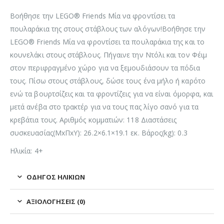
Βοήθησε την LEGO® Friends Μία να φροντίσει τα
πουλαράκια της στους στάβλους των αλόγων!Βοήθησε την
LEGO® Friends Μία να φροντίσει τα πουλαράκια της και το
κουνελάκι στους στάβλους. Πήγαινε την Ντόλι και τον Φέιμ
στον περιφραγμένο χώρο για να ξεμουδιάσουν τα πόδια
τους. Πίσω στους στάβλους, δώσε τους ένα μήλο ή καρότο
ενώ τα βουρτσίζεις και τα φροντίζεις για να είναι όμορφα, και
μετά ανέβα στο τρακτέρ για να τους πας λίγο σανό για τα
κρεβάτια τους. Αριθμός κομματιών: 118 Διαστάσεις
συσκευασίας(ΜxΠxΥ): 26.2×6.1×19.1 εκ. Βάρος(kg): 0.3
Ηλικία: 4+
ΟΔΗΓΌΣ ΗΛΙΚΙΏΝ
ΑΞΙΟΛΟΓΉΣΕΙΣ (0)