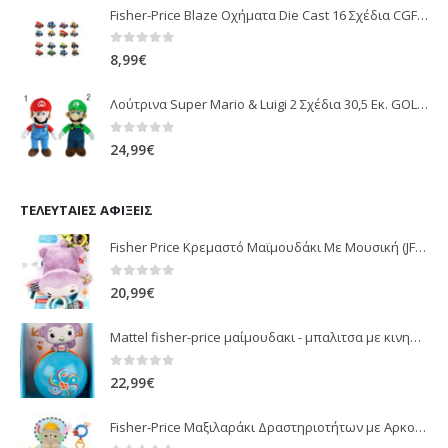
Fisher-Price Blaze Οχήματα Die Cast 16 Σχέδια CGF20
0
out of 5
8,99
€
Λούτρινα Super Mario & Luigi 2 Σχέδια 30,5 Εκ. GOL13769
0
out of 5
24,99
€
ΤΕΛΕΥΤΑΊΕΣ ΑΦΊΞΕΙΣ
Fisher Price Κρεμαστό Μαϊμουδάκι Με Μουσική (JFF02)
0
out of 5
20,99
€
Mattel fisher-price μαίμουδακι - μπαλιτσα με κινηση JLB95
0
out of 5
22,99
€
Fisher-Price Μαξιλαράκι Δραστηριοτήτων με Αρκουδάκι (JHB44)