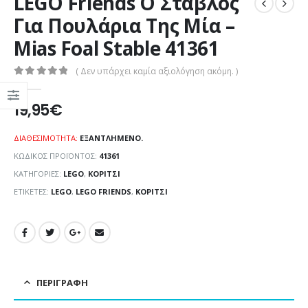
LEGO Friends Ο Στάβλος
Για Πουλάρια Της Μία –
Mias Foal Stable 41361
( Δεν υπάρχει καμία αξιολόγηση ακόμη. )
0
out of 5
19,95
€
ΔΙΑΘΕΣΙΜΌΤΗΤΑ:
ΕΞΑΝΤΛΗΜΈΝΟ.
ΚΩΔΙΚΌΣ ΠΡΟΪΌΝΤΟΣ:
41361
ΚΑΤΗΓΟΡΊΕΣ:
LEGO
,
ΚΟΡΊΤΣΙ
ΕΤΙΚΈΤΕΣ:
LEGO
,
LEGO FRIENDS
,
ΚΟΡΊΤΣΙ
ΠΕΡΙΓΡΑΦΉ