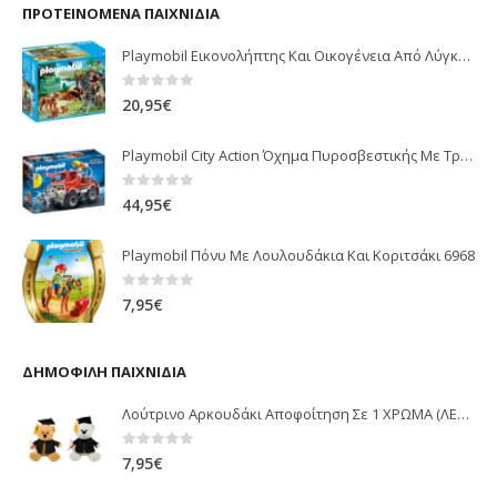
ΠΡΟΤΕΙΝΌΜΕΝΑ ΠΑΙΧΝΊΔΙΑ
Playmobil Εικονολήπτης Και Οικογένεια Από Λύγκες 5561
0
out of 5
20,95
€
Playmobil City Action Όχημα Πυροσβεστικής Με Τροχαλία Ρυμούλκησης 9466
0
out of 5
44,95
€
Playmobil Πόνυ Με Λουλουδάκια Και Κοριτσάκι 6968
0
out of 5
7,95
€
ΔΗΜΟΦΙΛΉ ΠΑΙΧΝΊΔΙΑ
Λούτρινο Αρκουδάκι Αποφοίτηση Σε 1 ΧΡΩΜΑ (ΛΕΥΚΟ)25Εκ 1850
0
out of 5
7,95
€