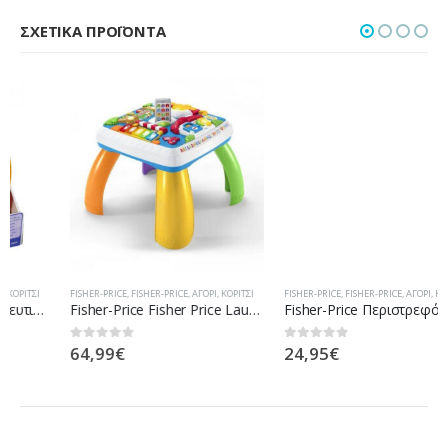
ΣΧΕΤΙΚΆ ΠΡΟΪΌΝΤΑ
FISHER-PRICE
,
FISHER-PRICE
,
ΑΓΌΡΙ
,
ΚΟΡΊΤΣΙ
FISHER-PRICE
,
FISHER-PRICE
,
ΑΓΌΡΙ
,
ΚΟΡΊΤΣΙ
Fisher-Price Fisher Price Laugh And Learn Εκπαιδευτικό Τραπέζι DRH43
Fisher-Price Περιστρεφόμενο 3 Σε 1 CHR11
64,99
€
24,95
€
0
out of 5
0
out of 5