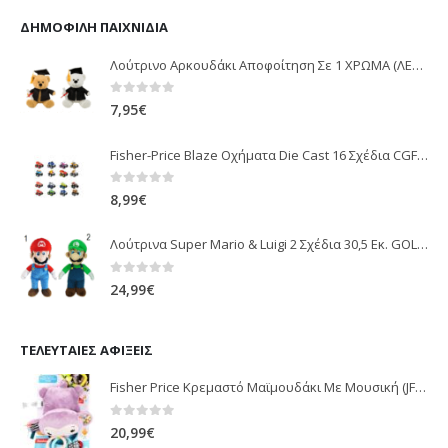
ΔΗΜΟΦΙΛΉ ΠΑΙΧΝΊΔΙΑ
Λούτρινο Αρκουδάκι Αποφοίτηση Σε 1 ΧΡΩΜΑ (ΛΕΥΚΟ)25Εκ 1850
0
out of 5
7,95
€
Fisher-Price Blaze Οχήματα Die Cast 16 Σχέδια CGF20
0
out of 5
8,99
€
Λούτρινα Super Mario & Luigi 2 Σχέδια 30,5 Εκ. GOL13769
0
out of 5
24,99
€
ΤΕΛΕΥΤΑΊΕΣ ΑΦΊΞΕΙΣ
Fisher Price Κρεμαστό Μαϊμουδάκι Με Μουσική (JFF02)
0
out of 5
20,99
€