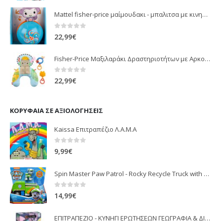
Mattel fisher-price μαίμουδακι - μπαλιτσα με κινηση JLB95
0
out of 5
22,99
€
Fisher-Price Μαξιλαράκι Δραστηριοτήτων με Αρκουδάκι (JHB44)
0
out of 5
22,99
€
ΚΟΡΥΦΑΊΑ ΣΕ ΑΞΙΟΛΟΓΉΣΕΙΣ
Kaissa Επιτραπέζιο Λ.Α.Μ.Α
0
out of 5
9,99
€
Spin Master Paw Patrol - Rocky Recycle Truck with Pup
0
out of 5
14,99
€
ΕΠΙΤΡΑΠΕΖΙΟ - ΚΥΝΗΓΙ ΕΡΩΤΗΣΕΩΝ ΓΕΩΓΡΑΦΙΑ & ΔΙΑΣΤΗΜΑ (100813)