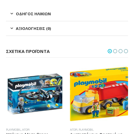
ΟΔΗΓΌΣ ΗΛΙΚΙΏΝ
ΑΞΙΟΛΟΓΉΣΕΙΣ (0)
ΣΧΕΤΙΚΆ ΠΡΟΪΌΝΤΑ
PLAYMOBIL
,
ΑΓΌΡΙ
ΑΓΌΡΙ
,
PLAYMOBIL