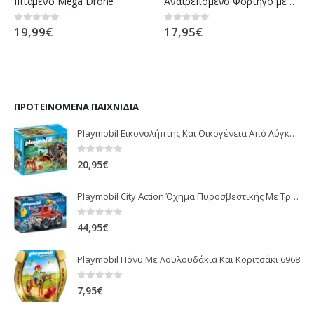
Ιπτάμενο Mega Drone
Ανατρεπόμενο Φορτηγό με εργάτη
19,99
€
17,95
€
0
out of 5
0
out of 5
ΠΡΟΤΕΙΝΌΜΕΝΑ ΠΑΙΧΝΊΔΙΑ
Playmobil Εικονολήπτης Και Οικογένεια Από Λύγκες 5561
0
out of 5
20,95
€
Playmobil City Action Όχημα Πυροσβεστικής Με Τροχαλία Ρυμούλκησης 9466
0
out of 5
44,95
€
Playmobil Πόνυ Με Λουλουδάκια Και Κοριτσάκι 6968
0
out of 5
7,95
€