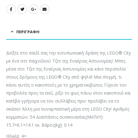
ΠΕΡΙΓΡΑΦΉ
Δείξτε στο παιδί σας την εντυπωσιακή δράση της LEGO® City
με ένα σετ παιχνιδιού Τζετ της Εναέριας Αστυνομίας! Μπες
μέσα στο Τζετ της Εναέριας Αστυνομίας και κάνε περιπολία
στους δρόμους της LEGO® City από ψηλά! Μια στιγμή, τι
κάνει αυτός ο κακοποιός με το χρηματοκιβώτιο; Γύρισε τον
προβολέα προς τα εκεί, ρίξε το φως πάνω στον κακοποιό και
κατέβα γρήγορα να τον συλλάβεις πριν προλάβει να το
σκάσει! Άλλη μια συναρπαστική μέρα στη LEGO City! Αριθμός
κομματιών: 54 Διαστάσεις συσκευασίας(ΜxΠxΥ):
15.7×6.1×14.1 εκ. Βάρος(kg): 0.14
Ηλικία: 4+