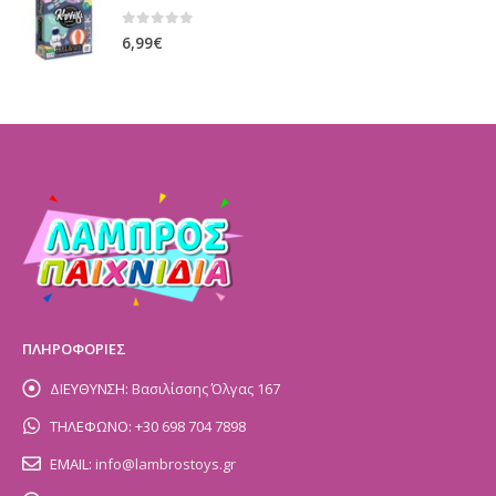
0
out of 5
6,99
€
ΠΛΗΡΟΦΟΡΙΕΣ
ΔΙΕΥΘΥΝΣΗ:
Βασιλίσσης Όλγας 167
ΤΗΛΕΦΩΝΟ:
+30 698 704 7898
EMAIL:
info@lambrostoys.gr