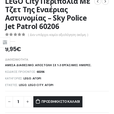
LEGO City Περιπολία Με
Τζετ Της Εναέριας
Αστυνομίας – Sky Police
Jet Patrol 60206
( Δεν υπάρχει καμία αξιολόγηση ακόμη. )
0
out of 5
9,95
€
ΔΙΑΘΕΣΙΜΌΤΗΤΑ:
ΆΜΕΣΑ ΔΙΑΘΈΣΙΜΟ. ΑΠΟΣΤΟΛΉ ΣΕ 1-3 ΕΡΓΆΣΙΜΕΣ ΗΜΈΡΕΣ.
ΚΩΔΙΚΌΣ ΠΡΟΪΌΝΤΟΣ:
60206
ΚΑΤΗΓΟΡΊΕΣ:
LEGO
,
ΑΓΌΡΙ
ΕΤΙΚΈΤΕΣ:
LEGO
,
LEGO CITY
,
ΑΓΌΡΙ
ΠΡΟΣΘΉΚΗ ΣΤΟ ΚΑΛΆΘΙ