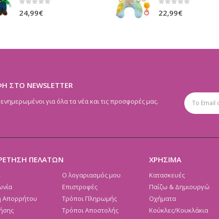
0
out of 5
0
out of 5
24,99
€
22,99
€
ΦΗ ΣΤΟ NEWSLETTER
 ενημερωμένοι για όλα τα νέα και τις προσφορές μας.
ΡΕΤΗΣΗ ΠΕΛΑΤΩΝ
ΧΡΗΣΙΜΑ
α
Ο λογαριασμός μου
Κατασκευές
ωνία
Επιστροφές
Παίζω & Δημιουργώ
ή Απορρήτου
Τρόποι Πληρωμής
Οχήματα
ήσης
Τρόποι Αποστολής
Κούκλες/Κουκλάκια