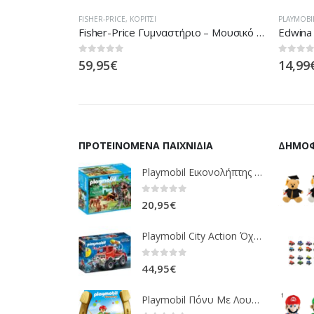
Ι
,
ΚΟΡΊΤΣΙ
FISHER-PRICE
,
ΚΟΡΊΤΣΙ
PLAYMOBI
Fisher-Price Πάπλωμα – Σπιτάκι P5331
Fisher-Price Γυμναστήριο – Μουσικό Πιανάκι – Ροζ BLN02
Edwina
0
out of 5
0
out of
59,95
€
14,99
ΠΡΟΤΕΙΝΌΜΕΝΑ ΠΑΙΧΝΊΔΙΑ
ΔΗΜΟΦ
Playmobil Εικονολήπτης Και Οικογένεια Από Λύγκες 5561
0
out of 5
20,95
€
Playmobil City Action Όχημα Πυροσβεστικής Με Τροχαλία Ρυμούλκησης 9466
0
out of 5
44,95
€
Playmobil Πόνυ Με Λουλουδάκια Και Κοριτσάκι 6968