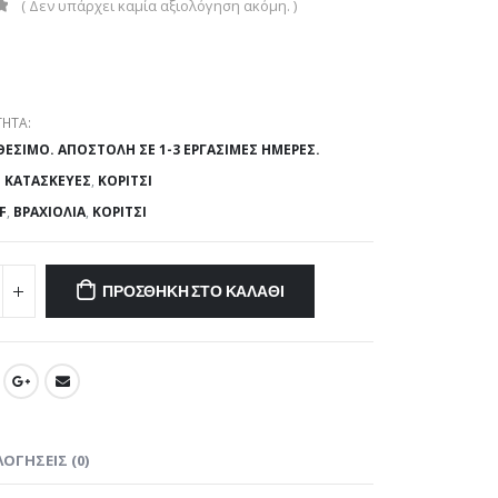
( Δεν υπάρχει καμία αξιολόγηση ακόμη. )
ΗΤΑ:
ΘΈΣΙΜΟ. ΑΠΟΣΤΟΛΉ ΣΕ 1-3 ΕΡΓΆΣΙΜΕΣ ΗΜΈΡΕΣ.
:
ΚΑΤΑΣΚΕΥΈΣ
,
ΚΟΡΊΤΣΙ
F
,
ΒΡΑΧΙΌΛΙΑ
,
ΚΟΡΊΤΣΙ
ΠΡΟΣΘΉΚΗ ΣΤΟ ΚΑΛΆΘΙ
ΟΓΉΣΕΙΣ (0)