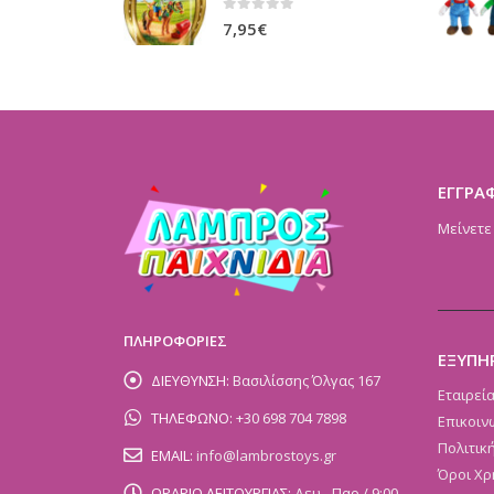
0
out of 5
7,95
€
ΕΓΓΡΑ
Μείνετε
ΠΛΗΡΟΦΟΡΙΕΣ
ΕΞΥΠΗ
ΔΙΕΥΘΥΝΣΗ:
Βασιλίσσης Όλγας 167
Εταιρεί
ΤΗΛΕΦΩΝΟ:
+30 698 704 7898
Επικοιν
Πολιτικ
EMAIL:
info@lambrostoys.gr
Όροι Χρ
ΩΡΑΡΙΟ ΛΕΙΤΟΥΡΓΙΑΣ:
Δευ - Παρ / 9:00