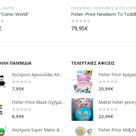
L
,
ΚΟΡΊΤΣΙ
FISHER-PRICE
,
FISHER-PRICE
,
ΑΓΌΡΙ
,
ΚΟΡΊΤΣ
 “Comic World”
 5
0
out of 5
€
79,95
€
ΙΛΉ ΠΑΙΧΝΊΔΙΑ
ΤΕΛΕΥΤΑΊΕΣ ΑΦΊΞΕΙΣ
Λούτρινο Αρκουδάκι Αποφοίτηση Σε 1 ΧΡΩΜΑ (ΛΕΥΚΟ)25Εκ 1850
0
out of 5
0
out of 5
7,95
€
20,99
€
Fisher-Price Blaze Οχήματα Die Cast 16 Σχέδια CGF20
0
out of 5
0
out of 5
8,99
€
22,99
€
Λούτρινα Super Mario & Luigi 2 Σχέδια 30,5 Εκ. GOL13769