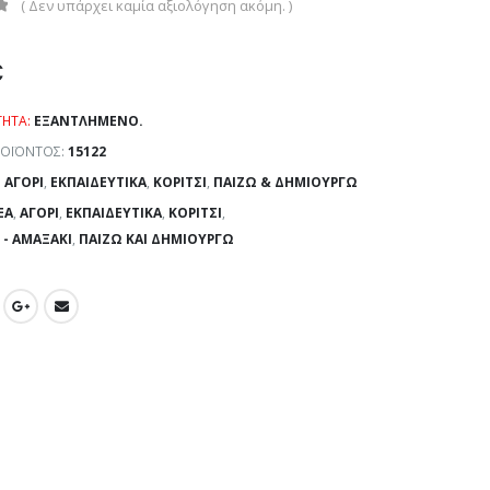
( Δεν υπάρχει καμία αξιολόγηση ακόμη. )
€
ΤΗΤΑ:
ΕΞΑΝΤΛΗΜΈΝΟ.
ΡΟΪΌΝΤΟΣ:
15122
:
ΑΓΌΡΙ
,
ΕΚΠΑΙΔΕΥΤΙΚΆ
,
ΚΟΡΊΤΣΙ
,
ΠΑΊΖΩ & ΔΗΜΙΟΥΡΓΏ
EA
,
ΑΓΌΡΙ
,
ΕΚΠΑΙΔΕΥΤΙΚΆ
,
ΚΟΡΊΤΣΙ
,
 - ΑΜΑΞΆΚΙ
,
ΠΑΊΖΩ ΚΑΙ ΔΗΜΙΟΥΡΓΏ