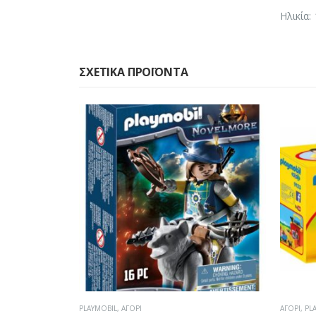
Ηλικία:
ΣΧΕΤΙΚΆ ΠΡΟΪΌΝΤΑ
ΑΓΌΡΙ
,
PLAYMOBIL
PLAYMOBI