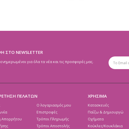
ΦΗ ΣΤΟ NEWSLETTER
 ενημερωμένοι για όλα τα νέα και τις προσφορές μας.
ΡΕΤΗΣΗ ΠΕΛΑΤΩΝ
ΧΡΗΣΙΜΑ
α
Ο λογαριασμός μου
Κατασκευές
ωνία
Επιστροφές
Παίζω & Δημιουργώ
ή Απορρήτου
Τρόποι Πληρωμής
Οχήματα
ήσης
Τρόποι Αποστολής
Κούκλες/Κουκλάκια