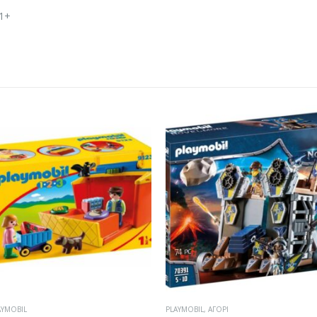
 1+
L
,
ΑΓΌΡΙ
ΑΓΌΡΙ
,
PLAYMOBIL