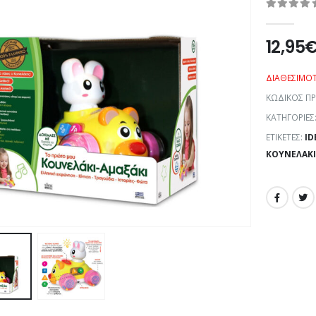
0
out of 5
12,95
ΔΙΑΘΕΣΙΜΌ
ΚΩΔΙΚΌΣ Π
ΚΑΤΗΓΟΡΊΕΣ
ΕΤΙΚΈΤΕΣ:
ID
ΚΟΥΝΕΛΆΚΙ