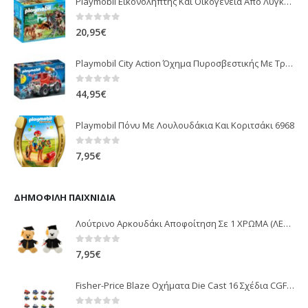
Playmobil Εικονολήπτης Και Οικογένεια Από Λύγκες 5561
0
out of 5
20,95
€
Playmobil City Action Όχημα Πυροσβεστικής Με Τροχαλία Ρυμούλκησης 9466
0
out of 5
44,95
€
Playmobil Πόνυ Με Λουλουδάκια Και Κοριτσάκι 6968
0
out of 5
7,95
€
ΔΗΜΟΦΙΛΉ ΠΑΙΧΝΊΔΙΑ
Λούτρινο Αρκουδάκι Αποφοίτηση Σε 1 ΧΡΩΜΑ (ΛΕΥΚΟ)25Εκ 1850
0
out of 5
7,95
€
Fisher-Price Blaze Οχήματα Die Cast 16 Σχέδια CGF20