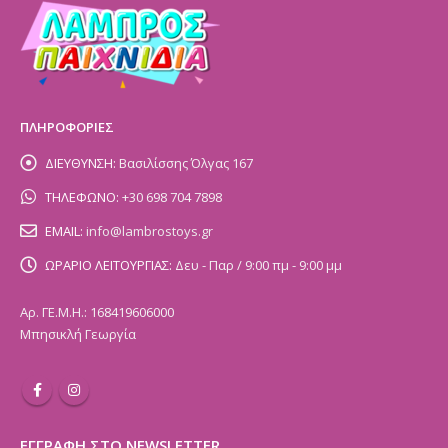
ΠΛΗΡΟΦΟΡΙΕΣ
ΔΙΕΥΘΥΝΣΗ:
Βασιλίσσης Όλγας 167
ΤΗΛΕΦΩΝΟ:
+30 698 704 7898
EMAIL:
info@lambrostoys.gr
ΩΡΑΡΙΟ ΛΕΙΤΟΥΡΓΙΑΣ:
Δευ - Παρ / 9:00 πμ - 9:00 μμ
Αρ. ΓΕ.Μ.Η.: 168419606000
Μπησικλή Γεωργία
ΕΓΓΡΑΦΗ ΣΤΟ NEWSLETTER