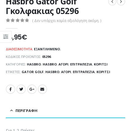
Hasbro Gator Golf
Γκολφακιας 05296
( Δεν υπάρχει καμία αξιολόγηση ακόμη. )
0
out of 5
14,95
€
ΔΙΑΘΕΣΙΜΌΤΗΤΑ:
ΕΞΑΝΤΛΗΜΈΝΟ.
ΚΩΔΙΚΌΣ ΠΡΟΪΌΝΤΟΣ:
05296
ΚΑΤΗΓΟΡΊΕΣ:
HASBRO
,
HASBRO
,
ΑΓΌΡΙ
,
ΕΠΙΤΡΑΠΕΖΊΑ
,
ΚΟΡΊΤΣΙ
ΕΤΙΚΈΤΕΣ:
GATOR GOLF
,
HASBRO
,
ΑΓΌΡΙ
,
ΕΠΙΤΡΑΠΈΖΙΑ
,
ΚΟΡΊΤΣΙ
ΠΕΡΙΓΡΑΦΉ
Για 1-2 Παίκτες