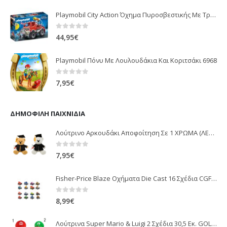
Playmobil City Action Όχημα Πυροσβεστικής Με Τροχαλία Ρυμούλκησης 9466
0
out of 5
44,95
€
Playmobil Πόνυ Με Λουλουδάκια Και Κοριτσάκι 6968
0
out of 5
7,95
€
ΔΗΜΟΦΙΛΉ ΠΑΙΧΝΊΔΙΑ
Λούτρινο Αρκουδάκι Αποφοίτηση Σε 1 ΧΡΩΜΑ (ΛΕΥΚΟ)25Εκ 1850
0
out of 5
7,95
€
Fisher-Price Blaze Οχήματα Die Cast 16 Σχέδια CGF20
0
out of 5
8,99
€
Λούτρινα Super Mario & Luigi 2 Σχέδια 30,5 Εκ. GOL13769