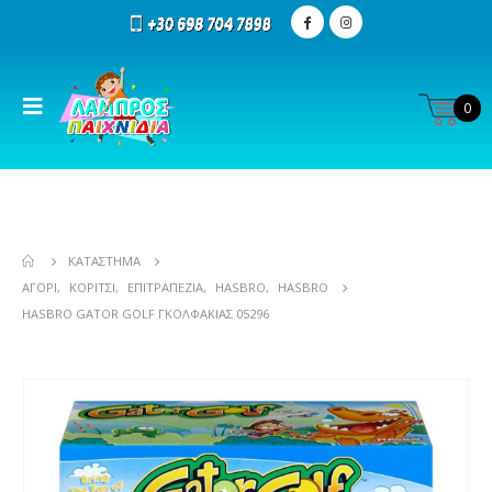
0
ΚΑΤΆΣΤΗΜΑ
ΑΓΌΡΙ
,
ΚΟΡΊΤΣΙ
,
ΕΠΙΤΡΑΠΕΖΊΑ
,
HASBRO
,
HASBRO
HASBRO GATOR GOLF ΓΚΟΛΦΑΚΙΑΣ 05296