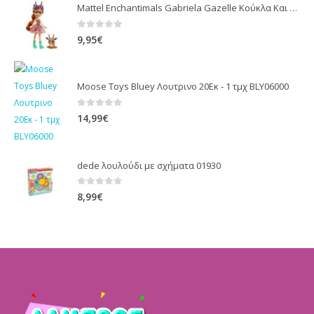
Mattel Enchantimals Gabriela Gazelle Κούκλα Και Racer Ζωάκι Φιλαράκι Κούκλες FNH22 / GTM26
0
out of 5
9,95
€
Moose Toys Bluey Λουτρινο 20Εκ - 1 τμχ BLY06000
0
out of 5
14,99
€
dede λουλούδι με σχήματα 01930
0
out of 5
8,99
€