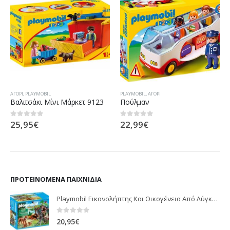
ΑΓΌΡΙ
,
PLAYMOBIL
PLAYMOBIL
,
ΑΓΌΡΙ
Βαλιτσάκι Μίνι Μάρκετ 9123
Πούλμαν
25,95
€
22,99
€
0
out of 5
0
out of 5
ΠΡΟΤΕΙΝΌΜΕΝΑ ΠΑΙΧΝΊΔΙΑ
Playmobil Εικονολήπτης Και Οικογένεια Από Λύγκες 5561
0
out of 5
20,95
€