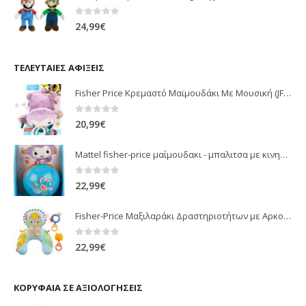
0
out of 5
24,99
€
ΤΕΛΕΥΤΑΊΕΣ ΑΦΊΞΕΙΣ
Fisher Price Κρεμαστό Μαϊμουδάκι Με Μουσική (JFF02)
0
out of 5
20,99
€
Mattel fisher-price μαίμουδακι - μπαλιτσα με κινηση JLB95
0
out of 5
22,99
€
Fisher-Price Μαξιλαράκι Δραστηριοτήτων με Αρκουδάκι (JHB44)
0
out of 5
22,99
€
ΚΟΡΥΦΑΊΑ ΣΕ ΑΞΙΟΛΟΓΉΣΕΙΣ