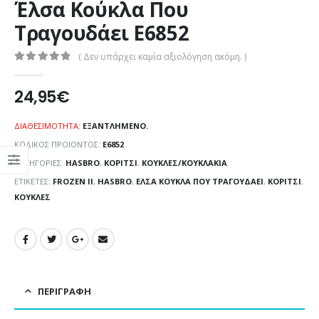
Έλσα Κούκλα Που
Τραγουδάει E6852
( Δεν υπάρχει καμία αξιολόγηση ακόμη. )
0
out of 5
24,95
€
ΔΙΑΘΕΣΙΜΌΤΗΤΑ:
ΕΞΑΝΤΛΗΜΈΝΟ.
ΚΩΔΙΚΌΣ ΠΡΟΪΌΝΤΟΣ:
E6852
ΚΑΤΗΓΟΡΊΕΣ:
HASBRO
,
ΚΟΡΊΤΣΙ
,
ΚΟΎΚΛΕΣ/ΚΟΥΚΛΆΚΙΑ
ΕΤΙΚΈΤΕΣ:
FROZEN II
,
HASBRO
,
ΈΛΣΑ ΚΟΎΚΛΑ ΠΟΥ ΤΡΑΓΟΥΔΆΕΙ
,
ΚΟΡΊΤΣΙ
,
ΚΟΎΚΛΕΣ
ΠΕΡΙΓΡΑΦΉ