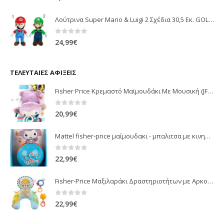
Λούτρινα Super Mario & Luigi 2 Σχέδια 30,5 Εκ. GOL13769
0
out of 5
24,99
€
ΤΕΛΕΥΤΑΊΕΣ ΑΦΊΞΕΙΣ
Fisher Price Κρεμαστό Μαϊμουδάκι Με Μουσική (JFF02)
0
out of 5
20,99
€
Mattel fisher-price μαίμουδακι - μπαλιτσα με κινηση JLB95
0
out of 5
22,99
€
Fisher-Price Μαξιλαράκι Δραστηριοτήτων με Αρκουδάκι (JHB44)
0
out of 5
22,99
€