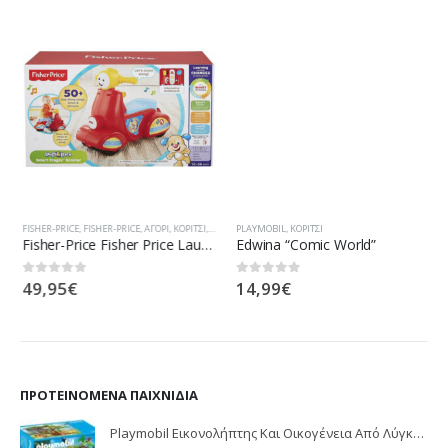
FISHER-PRICE
,
FISHER-PRICE
,
ΑΓΌΡΙ
,
ΚΟΡΊΤΣΙ
,
ΟΧΉΜΑΤΑ
PLAYMOBIL
,
ΚΟΡΊΤΣΙ
Fisher-Price Fisher Price Laugh And Learn Εκπαιδευτικό Scooter Smart Stages DHN78
Edwina “Comic World”
49,95
€
14,99
€
0
out of 5
0
out of 5
ΠΡΟΤΕΙΝΌΜΕΝΑ ΠΑΙΧΝΊΔΙΑ
Playmobil Εικονολήπτης Και Οικογένεια Από Λύγκες 5561