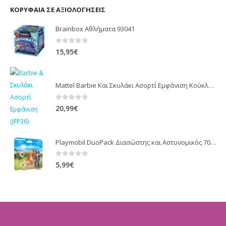
ΚΟΡΥΦΑΊΑ ΣΕ ΑΞΙΟΛΟΓΉΣΕΙΣ
Brainbox Αθλήματα 93041
0
out of 5
15,95
€
Mattel Barbie Και Σκυλάκι Ασορτί Εμφάνιση Κούκλα JFP36
0
out of 5
20,99
€
Playmobil DuoPack Διασώστης και Αστυνομικός 70823
0
out of 5
5,99
€