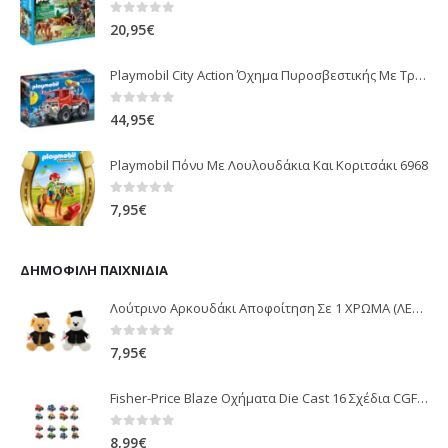
0
out of 5
20,95
€
Playmobil City Action Όχημα Πυροσβεστικής Με Τροχαλία Ρυμούλκησης 9466
0
out of 5
44,95
€
Playmobil Πόνυ Με Λουλουδάκια Και Κοριτσάκι 6968
0
out of 5
7,95
€
ΔΗΜΟΦΙΛΉ ΠΑΙΧΝΊΔΙΑ
Λούτρινο Αρκουδάκι Αποφοίτηση Σε 1 ΧΡΩΜΑ (ΛΕΥΚΟ)25Εκ 1850
0
out of 5
7,95
€
Fisher-Price Blaze Οχήματα Die Cast 16 Σχέδια CGF20
0
out of 5
8,99
€