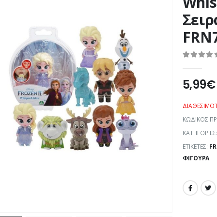
Whis
Σειρ
FRN
0
out of 5
5,99
€
ΔΙΑΘΕΣΙΜΌ
ΚΩΔΙΚΌΣ Π
ΚΑΤΗΓΟΡΊΕΣ
ΕΤΙΚΈΤΕΣ:
FR
ΦΙΓΟΎΡΑ