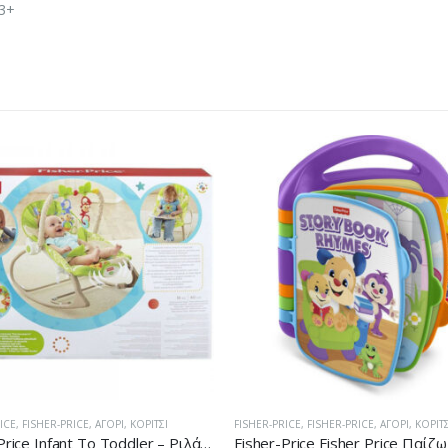
 3+
ICE
,
FISHER-PRICE
,
ΑΓΌΡΙ
,
ΚΟΡΊΤΣΙ
FISHER-PRICE
,
FISHER-PRICE
,
ΑΓΌΡΙ
,
ΚΟΡΊΤΣ
Fisher-Price Fisher Price Παίζω Και Μαθαίνω – Εκπαιδευτικό Βιβλίο FVT24