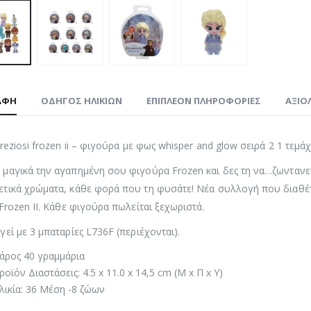
ΑΦΉ
ΟΔΗΓΌΣ ΗΛΙΚΙΏΝ
ΕΠΙΠΛΈΟΝ ΠΛΗΡΟΦΟΡΊΕΣ
ΑΞΙΟΛ
preziosi frozen ii – φιγούρα με φως whisper and glow σειρά 2 1 τεμά
μαγικά την αγαπημένη σου φιγούρα Frozen και δες τη να…ζωντανεύε
τικά χρώματα, κάθε φορά που τη φυσάτε! Νέα συλλογή που διαθέτε
 Frozen II. Κάθε φιγούρα πωλείται ξεχωριστά.
γεί με 3 μπαταρίες L736F (περιέχονται).
άρος 40 γραμμάρια
ροϊόν Διαστάσεις: 4.5 x 11.0 x 14,5 cm (Μ x Π x Υ)
λικία: 36 Μέση -8 ζώων