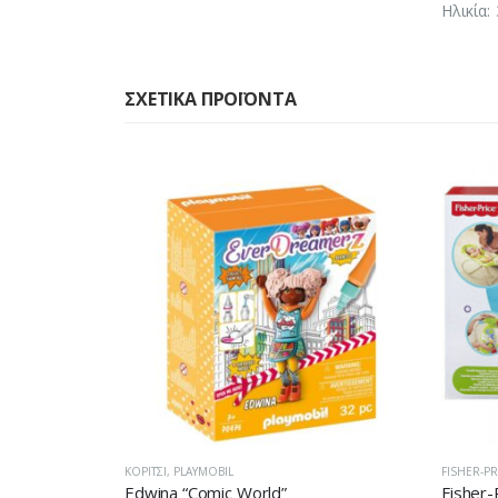
Ηλικία:
ΣΧΕΤΙΚΆ ΠΡΟΪΌΝΤΑ
FISHER-PRICE
,
FISHER-PRICE
,
ΑΓΌΡΙ
,
ΚΟΡΊΤΣΙ
FISHER-PR
Fisher-Price Infant To Toddler – Ριλάξ/ Κούνια CBF52