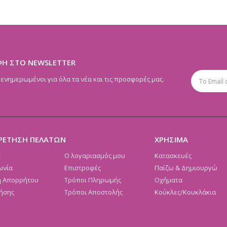
ΦΗ ΣΤΟ NEWSLETTER
 ενημερωμένοι για όλα τα νέα και τις προσφορές μας.
ΡΕΤΗΣΗ ΠΕΛΑΤΩΝ
ΧΡΗΣΙΜΑ
α
Ο λογαριασμός μου
Κατασκευές
ωνία
Επιστροφές
Παίζω & Δημιουργώ
ή Απορρήτου
Τρόποι Πληρωμής
Οχήματα
ήσης
Τρόποι Αποστολής
Κούκλες/Κουκλάκια