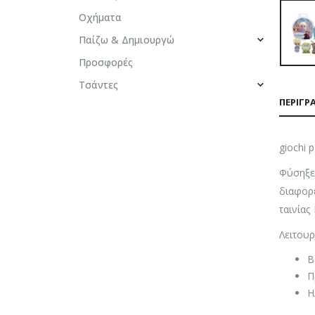
Οχήματα
Παίζω & Δημιουργώ
Προσφορές
Τσάντες
ΠΕΡΙΓΡ
giochi 
Φύσηξε 
διαφορε
ταινίας
Λειτουρ
Β
Π
Η