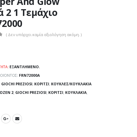
per And Glow
ά 2 1 Τεμάχιο
72000
( Δεν υπάρχει καμία αξιολόγηση ακόμη. )
ΤΗΤΑ:
ΕΞΑΝΤΛΗΜΈΝΟ.
ΡΟΪΌΝΤΟΣ:
FRN72000A
:
GIOCHI PREZIOSI
,
ΚΟΡΊΤΣΙ
,
ΚΟΎΚΛΕΣ/ΚΟΥΚΛΆΚΙΑ
OZEN 2
,
GIOCHI PREZIOSI
,
ΚΟΡΊΤΣΙ
,
ΚΟΥΚΛΆΚΙΑ
,